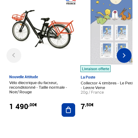
Prix 1 490,00€
Prix 7,50€
Livraison offerte
Nouvelle Attitude
La Poste
Vélo électrique du facteur,
Collector 4 timbres - Le Petit P
reconditionné - Taille normale -
- Lettre Verte
Noir/ Rouge
20g / France
1 490
7
,00€
,50€
Ajouter au panier