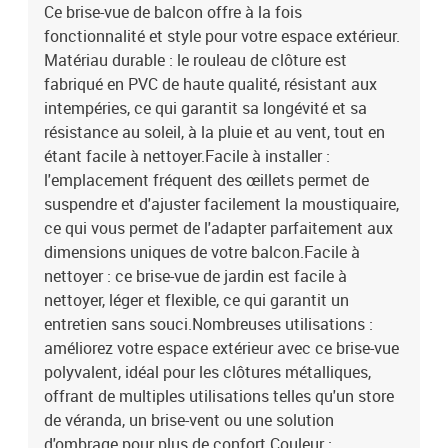
PVCDimensions : 600 x 120 cm (L x l)Longueur de corde : 24
Ce brise-vue de balcon offre à la fois
mRésistance aux intempéries et aux UVAvec œillets en aluminium
fonctionnalité et style pour votre espace extérieur.
renforcésLa livraison contient :1 x écran d'intimité1 x corde
Matériau durable : le rouleau de clôture est
fabriqué en PVC de haute qualité, résistant aux
intempéries, ce qui garantit sa longévité et sa
résistance au soleil, à la pluie et au vent, tout en
étant facile à nettoyer.Facile à installer :
l'emplacement fréquent des œillets permet de
suspendre et d'ajuster facilement la moustiquaire,
ce qui vous permet de l'adapter parfaitement aux
dimensions uniques de votre balcon.Facile à
nettoyer : ce brise-vue de jardin est facile à
nettoyer, léger et flexible, ce qui garantit un
entretien sans souci.Nombreuses utilisations :
améliorez votre espace extérieur avec ce brise-vue
polyvalent, idéal pour les clôtures métalliques,
offrant de multiples utilisations telles qu'un store
de véranda, un brise-vent ou une solution
d'ombrage pour plus de confort.Couleur :