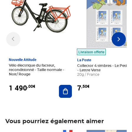
Livraison offerte
Nouvelle Attitude
La Poste
Vélo électrique du facteur,
Collector 4 timbres - Le Petit P
reconditionné - Taille normale -
- Lettre Verte
Noir/ Rouge
20g / France
1 490
7
,00€
,50€
Ajouter au panier
Vous pourriez également aimer