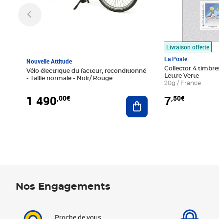
Livraison offerte
La Poste
Nouvelle Attitude
Collector 4 timbres
Vélo électrique du facteur, reconditionné
Lettre Verte
- Taille normale - Noir/ Rouge
20g / France
1 490
7
,00€
,50€
Ajouter au panier
Nos Engagements
Proche de vous