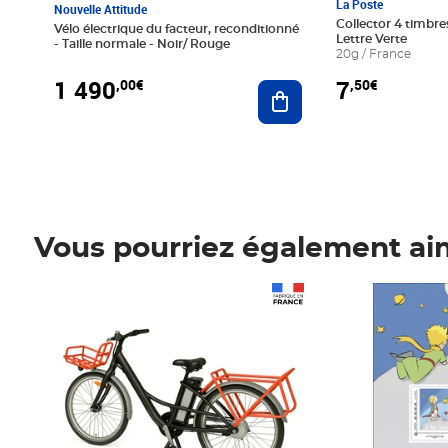
La Poste
Nouvelle Attitude
Collector 4 timbres
Vélo électrique du facteur, reconditionné
Lettre Verte
- Taille normale - Noir/ Rouge
20g / France
1 490
7
,00€
,50€
Ajouter au panier
Vous pourriez également ai
Prix 1 490,00€
Prix 7,50€