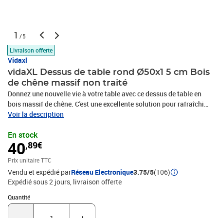
1
/5
Livraison offerte
Vidaxl
vidaXL Dessus de table rond Ø50x1 5 cm Bois
de chêne massif non traité
Donnez une nouvelle vie à votre table avec ce dessus de table en
bois massif de chêne. C'est une excellente solution pour rafraîchir
votre table à la maison ou dans un cadre commercial tel qu'un
Voir la description
restaurant, un café, un hôtel, etc. Bois de chêne massif : le bois de
En stock
chêne massif est un beau matériau naturel. Le bois de chêne a une
40
,89€
couleur marron moyen et un grain dense, ce qui contribue à son
aspect unique. Ainsi, ce dessus de table est durable et facile à
Prix unitaire TTC
nettoyer avec un chiffon humide.Fonctions multiples : ce dessus
Vendu et expédié par
Réseau Electronique
3.75/5
(106)
de table en bois peut être utilisé pour les tables basses, les tables
Expédié sous 2 jours
livraison offerte
d'appoint, les tables de bar, les tables pour téléphone, les tables
consoles, les tables de chevet, les étagères ou comme planche de
Quantité : 1
Quantité
meubles. Vous pouvez également combiner ce dessus de table en
bois solide avec n'importe quel pied stylisé selon vos besoins