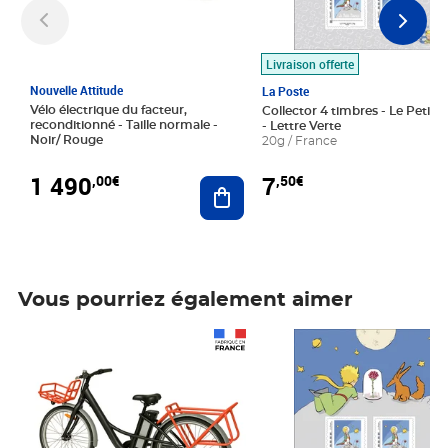
Livraison offerte
Nouvelle Attitude
La Poste
Vélo électrique du facteur,
Collector 4 timbres - Le Petit P
reconditionné - Taille normale -
- Lettre Verte
Noir/ Rouge
20g / France
1 490
7
,00€
,50€
Ajouter au panier
Vous pourriez également aimer
Prix 1 490,00€
Prix 7,50€