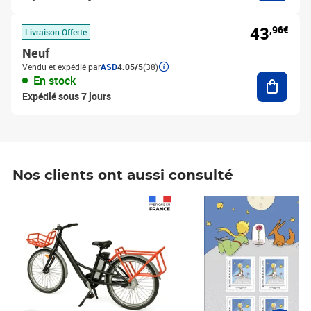
43
,96€
Livraison Offerte
Neuf
Vendu et expédié par
ASD
4.05/5
(38)
Ajouter
En stock
Expédié sous 7 jours
Nos clients ont aussi consulté
Prix 1 490,00€
Prix 7,50€