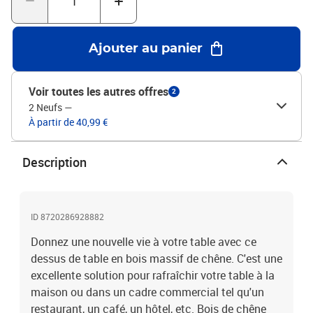
spécifiques.Surface non traitée : comme le dessus de table rond
est fabriqué en bois de chêne massif sans finition, vous pouvez
conserver sa couleur naturelle, mais aussi le peindre ou le laquer
Ajouter au panier
comme vous le souhaitez.Design rustique : avec un look simple et
épuré, ce dessus de table rond ajoutera un charme rustique à vos
espaces repas.Matériau : bois de chêne massif (non
Voir toutes les autres offres
2
traité)Dimensions : 50 x 1,5 cm (Diamètre x é)
2 Neufs
—
À partir de 40,99 €
Description
ID 8720286928882
Donnez une nouvelle vie à votre table avec ce
dessus de table en bois massif de chêne. C'est une
excellente solution pour rafraîchir votre table à la
maison ou dans un cadre commercial tel qu'un
restaurant, un café, un hôtel, etc. Bois de chêne