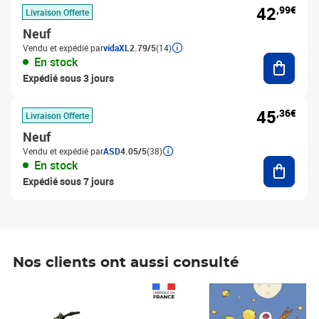
42
,99€
Livraison Offerte
Neuf
Vendu et expédié par
vidaXL
2.79/5
(14)
Ajouter
En stock
Expédié sous 3 jours
45
,36€
Livraison Offerte
Neuf
Vendu et expédié par
ASD
4.05/5
(38)
Ajouter
En stock
Expédié sous 7 jours
Nos clients ont aussi consulté
Prix 1 490,00€
Prix 7,50€