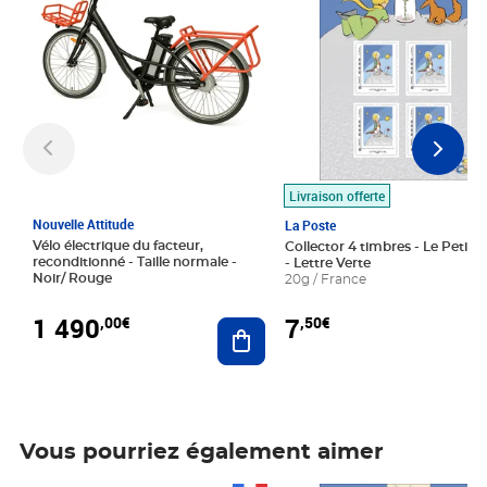
Livraison offerte
Nouvelle Attitude
La Poste
Vélo électrique du facteur,
Collector 4 timbres - Le Petit P
reconditionné - Taille normale -
- Lettre Verte
Noir/ Rouge
20g / France
1 490
7
,00€
,50€
Ajouter au panier
Vous pourriez également aimer