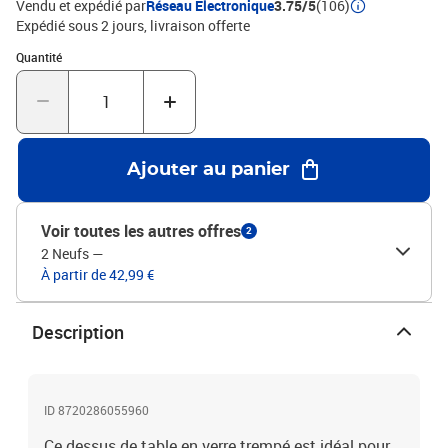
Vendu et expédié par
Réseau Electronique
3.75/5
(106)
Expédié sous 2 jours
livraison offerte
Quantité : 1
Quantité
Ajouter au panier
Voir toutes les autres offres
2
2 Neufs
—
À partir de 42,99 €
Description
ID 8720286055960
Ce dessus de table en verre trempé est idéal pour