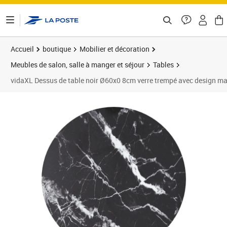
ontenu de la page
Accueil
boutique
Mobilier et décoration
Meubles de salon, salle à manger et séjour
Tables
vidaXL Dessus de table noir Ø60x0 8cm verre trempé avec design ma
Prix 42,42€
Prix 4
Prix 4