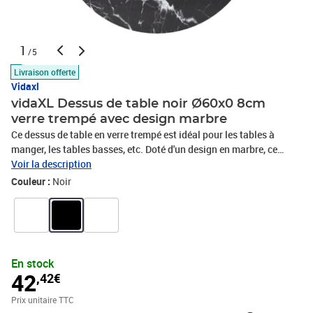
1
/5
Livraison offerte
Vidaxl
vidaXL Dessus de table noir Ø60x0 8cm
verre trempé avec design marbre
Ce dessus de table en verre trempé est idéal pour les tables à
manger, les tables basses, etc. Doté d'un design en marbre, ce
dessus de table à manger est esthétique et sera le point de mire de
Voir la description
votre maison. Fabriqué en verre trempé, le dessus de table basse
Couleur :
Noir
est durable et facile à nettoyer avec un chiffon humide.Couleur :
NoirMatériau : verre trempéDimensions : 60 x 0,8 cm (Diamètre x
é)Avec un design de marbre
En stock
42
,42€
Prix unitaire TTC