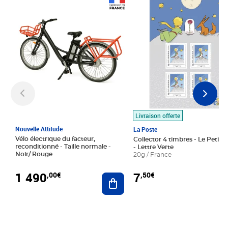
Prix 1 490,00€
Prix 7,50€
Livraison offerte
Nouvelle Attitude
La Poste
Vélo électrique du facteur,
Collector 4 timbres - Le Petit P
reconditionné - Taille normale -
- Lettre Verte
Noir/ Rouge
20g / France
1 490
7
,00€
,50€
Ajouter au panier