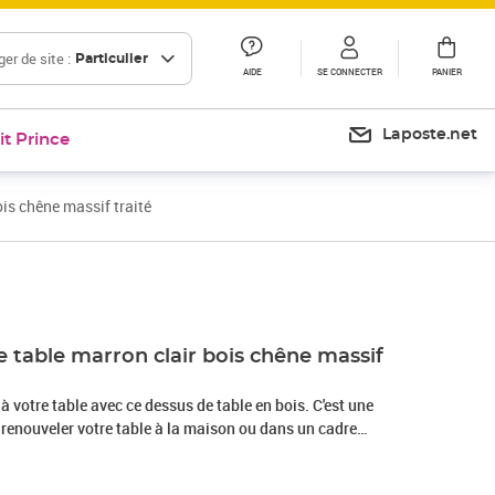
er de site :
Particulier
AIDE
SE CONNECTER
PANIER
Laposte.net
it Prince
is chêne massif traité
Prix 111,99€
Prix 124,74€
 table marron clair bois chêne massif
à votre table avec ce dessus de table en bois. C'est une
 renouveler votre table à la maison ou dans un cadre
e massif : le dessus de table est en bois de chêne massif, un
grande beauté. Le bois de chêne a une couleur marron moyen