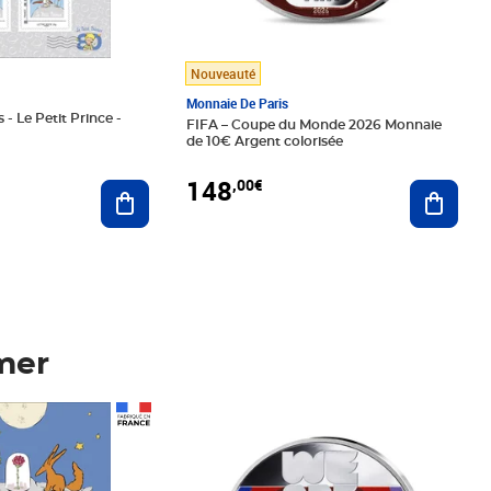
Nouveauté
Monnaie De Paris
 - Le Petit Prince -
FIFA – Coupe du Monde 2026 Monnaie
de 10€ Argent colorisée
148
,00€
Ajouter au panier
Ajoute
mer
Prix 148,00€