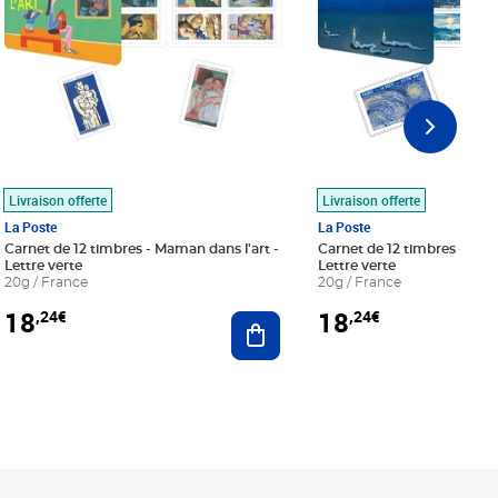
Livraison offerte
Livraison offerte
La Poste
La Poste
Carnet de 12 timbres - Maman dans l'art -
Carnet de 12 timbres - Le bl
Lettre verte
Lettre verte
20g / France
20g / France
18
18
,24€
,24€
r au panier
Ajouter au panier