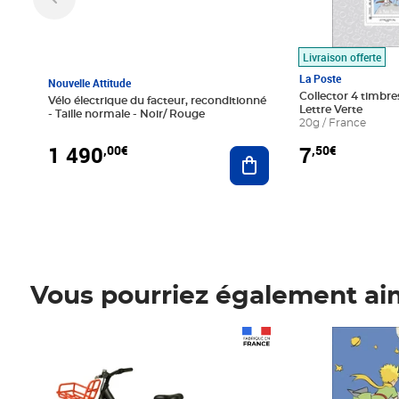
Livraison offerte
La Poste
Nouvelle Attitude
Collector 4 timbres
Vélo électrique du facteur, reconditionné
Lettre Verte
- Taille normale - Noir/ Rouge
20g / France
1 490
7
,00€
,50€
Ajouter au panier
Vous pourriez également ai
Prix 1 490,00€
Prix 7,50€