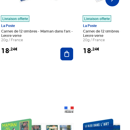
Livraison offerte
Livraison offerte
La Poste
La Poste
Carnet de 12 timbres - Maman dans l'art -
Carnet de 12 timbres - Le bl
Lettre verte
Lettre verte
20g / France
20g / France
18
18
,24€
,24€
r au panier
Ajouter au panier
Prix 18,24€
Prix 18,24€