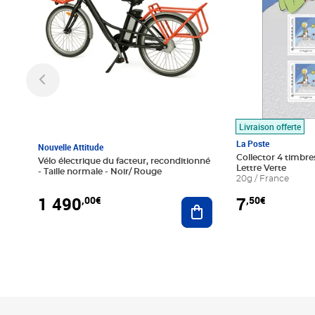
Livraison offerte
La Poste
Nouvelle Attitude
Collector 4 timbres
Vélo électrique du facteur, reconditionné
Lettre Verte
- Taille normale - Noir/ Rouge
20g / France
1 490
7
,00€
,50€
Ajouter au panier