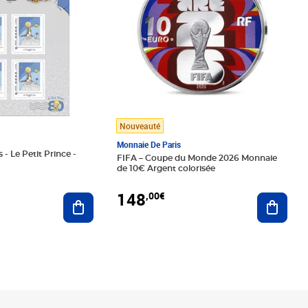
Nouveauté
Monnaie De Paris
 - Le Petit Prince -
FIFA – Coupe du Monde 2026 Monnaie
de 10€ Argent colorisée
148
,00€
Ajouter au panier
Ajoute