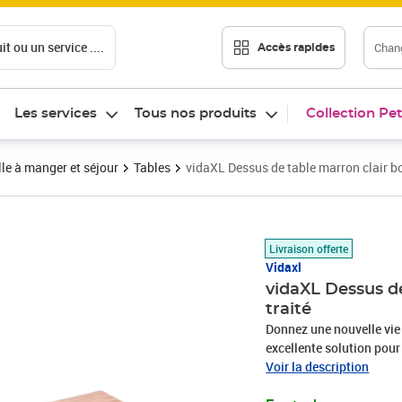
t ou un service ....
Chang
Accès rapides
Les services
Tous nos produits
Collection Pet
le à manger et séjour
Tables
vidaXL Dessus de table marron clair bo
Prix 111,89€
Livraison offerte
Vidaxl
vidaXL Dessus de
traité
Donnez une nouvelle vie 
excellente solution pour
commercial. Bois de chên
Voir la description
matériau naturel d'une 