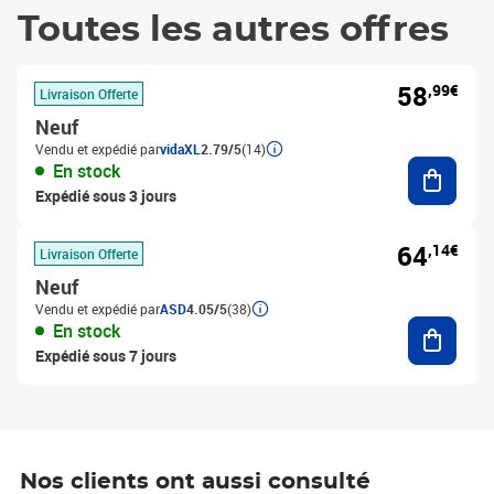
Toutes les autres offres
58
,99€
Livraison Offerte
Neuf
Vendu et expédié par
vidaXL
2.79/5
(14)
Ajouter
En stock
Expédié sous 3 jours
64
,14€
Livraison Offerte
Neuf
Vendu et expédié par
ASD
4.05/5
(38)
Ajouter
En stock
Expédié sous 7 jours
Nos clients ont aussi consulté