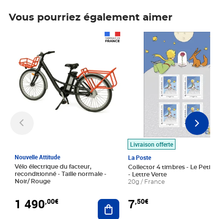
Vous pourriez également aimer
Prix 1 490,00€
Prix 7,50€
Livraison offerte
Nouvelle Attitude
La Poste
Vélo électrique du facteur,
Collector 4 timbres - Le Petit P
reconditionné - Taille normale -
- Lettre Verte
Noir/ Rouge
20g / France
1 490
7
,00€
,50€
Ajouter au panier