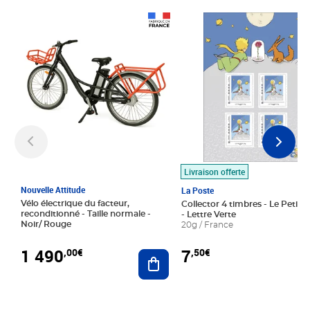
Prix 1 490,00€
Prix 7,50€
Livraison offerte
Nouvelle Attitude
La Poste
Vélo électrique du facteur,
Collector 4 timbres - Le Petit P
reconditionné - Taille normale -
- Lettre Verte
Noir/ Rouge
20g / France
1 490
7
,00€
,50€
Ajouter au panier