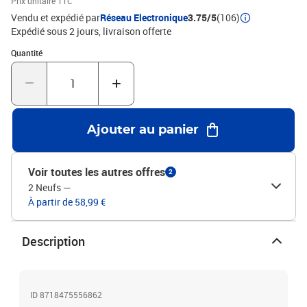
Prix unitaire TTC
Vendu et expédié par
Réseau Electronique
3.75/5
(106)
Expédié sous 2 jours
livraison offerte
Quantité : 1
Quantité
Ajouter au panier
Voir toutes les autres offres
2
2 Neufs
—
À partir de 58,99 €
Description
ID 8718475556862