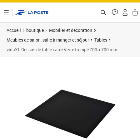
ontenu de la page
Accueil
boutique
Mobilier et décoration
Meubles de salon, salle à manger et séjour
Tables
vidaXL Dessus de table carré Verre trempé 700 x 700 mm
Prix barré 76,99 €
Prix 58,89€
Prix 5
Prix 6