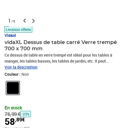
1
/5
Livraison offerte
Vidaxl
vidaXL Dessus de table carré Verre trempé
700 x 700 mm
Ce dessus de table en verre trempé est idéal pour les tables à
manger, les tables basses, les tables de jardin, etc. Il peut
également être utilisé pour garder le dessus actuel de votre table
Voir la description
propre et sans rayures. Avec un design simple et clair, ce dessus de
Couleur :
Noir
table convient à tout espace habitable dans votre maison.
Fabriqué en verre trempé solide, le dessus de table est durable et
facile à nettoyer avec un chiffon humide.Couleur : noirMatériau :
Verre trempéTaille : 700 x 700 mmÉpaisseur : 6 mm
En stock
76,99 €
-23%
58
,89€