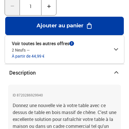
spécifiques.Surface traitée : le dessus de table carré a été verni, il
est donc prêt à l'emploi car une finition supplémentaire n'est pas
nécessaire.Design rustique : avec un look simple et épuré, ce
dessus de table carré ajoutera un charme rustique à vos espaces
Ajouter au panier
repas.Couleur : marron clairMatériau : bois de chêne massif avec
finition vernieDimensions : 50 x 50 x 1,5 cm (L x l x é)
Voir toutes les autres offres
2
2 Neufs
—
À partir de 44,99 €
Description
ID 8720286929940
Donnez une nouvelle vie à votre table avec ce
dessus de table en bois massif de chêne. C'est une
excellente solution pour rafraîchir votre table à la
maison ou dans un cadre commercial tel qu'un