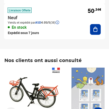
50
,34€
Livraison Offerte
Neuf
Vendu et expédié par
ASD
4.05/5
(38)
Ajouter
En stock
Expédié sous 7 jours
Nos clients ont aussi consulté
Prix 1 490,00€
Prix 7,50€