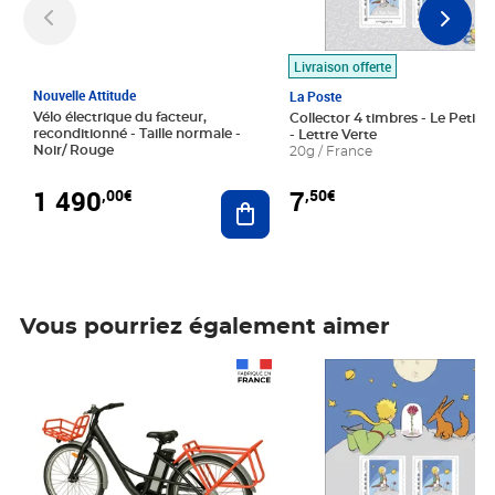
Livraison offerte
Nouvelle Attitude
La Poste
Vélo électrique du facteur,
Collector 4 timbres - Le Petit P
reconditionné - Taille normale -
- Lettre Verte
Noir/ Rouge
20g / France
1 490
7
,00€
,50€
Ajouter au panier
Vous pourriez également aimer
Prix 1 490,00€
Prix 7,50€