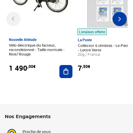
Livraison offerte
Nouvelle Attitude
La Poste
Vélo électrique du facteur,
Collector 4 timbres - Le Petit P
reconditionné - Taille normale -
- Lettre Verte
Noir/ Rouge
20g / France
1 490
7
,00€
,50€
Ajouter au panier
Nos Engagements
Proche de vous