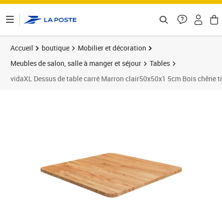
ontenu de la page
Accueil
boutique
Mobilier et décoration
Meubles de salon, salle à manger et séjour
Tables
vidaXL Dessus de table carré Marron clair50x50x1 5cm Bois chêne tr
Prix barré 48,99 €
Prix 44,89€
Prix 4
Prix 5