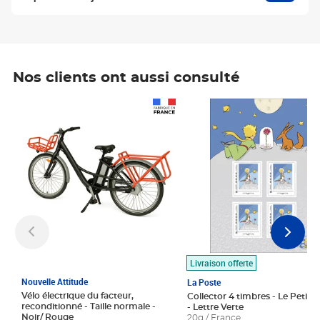
Nos clients ont aussi consulté
Prix 1 490,00€
Prix 7,50€
Livraison offerte
Nouvelle Attitude
La Poste
Vélo électrique du facteur,
Collector 4 timbres - Le Petit P
reconditionné - Taille normale -
- Lettre Verte
Noir/ Rouge
20g / France