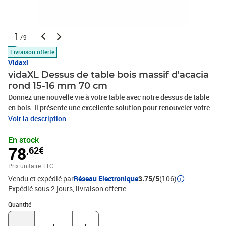
1
/9
Livraison offerte
Vidaxl
vidaXL Dessus de table bois massif d'acacia
rond 15-16 mm 70 cm
Donnez une nouvelle vie à votre table avec notre dessus de table
en bois. Il présente une excellente solution pour renouveler votre
table chez vous ou dans un cadre commercial comme un
Voir la description
restaurant, un café, un hôtel, etc. Notre dessus de table est en bois
En stock
d'acacia massif. Le bois d'acacia massif est un matériau naturel
78
,62€
magnifique. Le bois d'acacia est un bois dur tropical, dense,
robuste et durable. Il est donc facile à nettoyer avec un chiffon
Prix unitaire TTC
humide. Avec un look simple et propre, ce dessus de table ajoutera
Vendu et expédié par
Réseau Electronique
3.75/5
(106)
un charme rustique à vos coins repas. De plus, vous pouvez
Expédié sous 2 jours
livraison offerte
combiner ce dessus avec des pieds de tout style selon vos besoins
spécifiques. Remarque importante : les couleurs varient d'une
Quantité : 1
Quantité
pièce à l'autre, rendant chacun de nos dessus unique. La livraison
est aléatoire, ce qui garantit l'exclusivité et l'individualité de votre