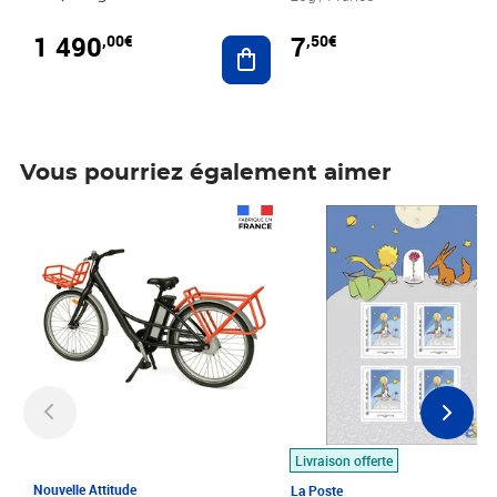
1 490
7
,00€
,50€
Ajouter au panier
Vous pourriez également aimer
Prix 1 490,00€
Prix 7,50€
Livraison offerte
Nouvelle Attitude
La Poste