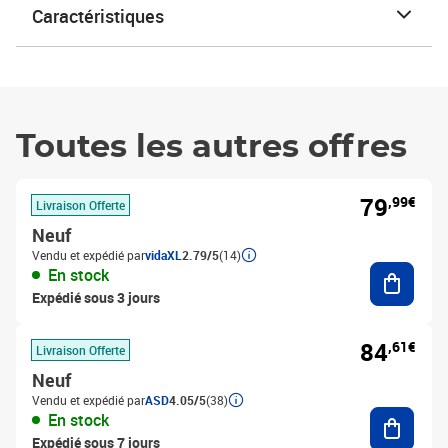
Caractéristiques
Toutes les autres offres
79
,99€
Livraison Offerte
Neuf
Vendu et expédié par
vidaXL
2.79/5
(14)
Ajouter
En stock
Expédié sous 3 jours
84
,61€
Livraison Offerte
Neuf
Vendu et expédié par
ASD
4.05/5
(38)
Ajouter
En stock
Expédié sous 7 jours