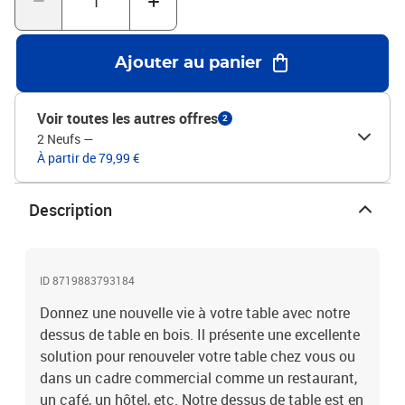
produit.Matériau : bois d'acacia massif avec finition couleur
marron mielDiamètre : 70 cmÉpaisseur : 15-16 mmAvec deux
supports en boisFinition : polie, peinte et vernie
Ajouter au panier
Voir toutes les autres offres
2
2 Neufs
—
À partir de 79,99 €
Description
ID 8719883793184
Donnez une nouvelle vie à votre table avec notre
dessus de table en bois. Il présente une excellente
solution pour renouveler votre table chez vous ou
dans un cadre commercial comme un restaurant,
un café, un hôtel, etc. Notre dessus de table est en