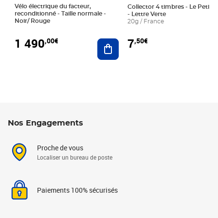
Vélo électrique du facteur,
Collector 4 timbres - Le Petit P
reconditionné - Taille normale -
- Lettre Verte
Noir/ Rouge
20g / France
1 490
7
,00€
,50€
Ajouter au panier
Nos Engagements
Proche de vous
Localiser un bureau de poste
Paiements 100% sécurisés