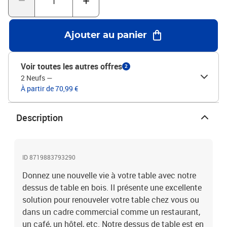
produit.Matériau : bois d'acacia massif avec finition couleur
marron mielDimensions : 60 x 100 cm (L x l)Épaisseur : 15-16
mmAvec deux supports en boisFinition : polie, peinte et vernie
Ajouter au panier
Voir toutes les autres offres
2
2 Neufs
—
À partir de 70,99 €
Description
ID 8719883793290
Donnez une nouvelle vie à votre table avec notre
dessus de table en bois. Il présente une excellente
solution pour renouveler votre table chez vous ou
dans un cadre commercial comme un restaurant,
un café, un hôtel, etc. Notre dessus de table est en