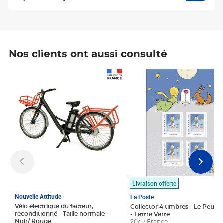
Nos clients ont aussi consulté
Prix 1 490,00€
Prix 7,50€
Livraison offerte
Nouvelle Attitude
La Poste
Vélo électrique du facteur,
Collector 4 timbres - Le Petit P
reconditionné - Taille normale -
- Lettre Verte
Noir/ Rouge
20g / France