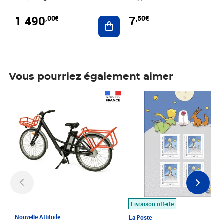
1 490
7
,00€
,50€
Ajouter au panier
Vous pourriez également aimer
Prix 1 490,00€
Prix 7,50€
Livraison offerte
Nouvelle Attitude
La Poste