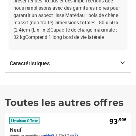
présenter des nœuds et des imperfections que
nous remplissons avec des garnitures noires pour
garantir un aspect lisse.Matériau : bois de chêne
massif (non traité)Dimensions totales : 80 x 50 x
(2-4)cm (L x l x é)Capacité de charge maximale :
32 kgComprend 1 long bord de vie latérale
Caractéristiques
Toutes les autres offres
93
,99€
Livraison Offerte
Neuf
Vendu et expédié par
vidaXL
2.79/5
(14)