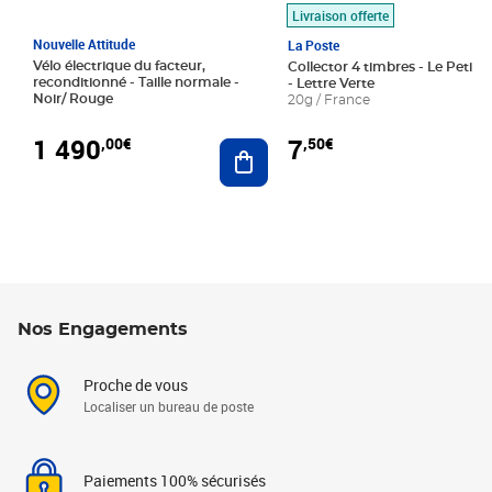
Livraison offerte
Nouvelle Attitude
La Poste
Vélo électrique du facteur,
Collector 4 timbres - Le Petit P
reconditionné - Taille normale -
- Lettre Verte
Noir/ Rouge
20g / France
1 490
7
,00€
,50€
Ajouter au panier
Nos Engagements
Proche de vous
Localiser un bureau de poste
Paiements 100% sécurisés