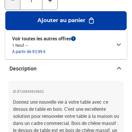
fabriqué à la main et présente un bord vivant qui ajoute à son
charme naturel. Chaque pièce de l'étagère présente un caractère
unique. La livraison est aléatoire, ce qui garantit l'exclusivité et
Ajouter au panier
l'individualité de votre produit. Bon à savoir :En tant que produit
naturel, le bois peut présenter des nœuds et des imperfections que
nous remplissons avec des garnitures noires pour garantir un
Voir toutes les autres offres
1
aspect lisse.Matériau : bois de chêne massif (non
1 Neuf
—
traité)Dimensions totales : 80 x 50 x (2-4)cm (L x l x é)Capacité de
À partir de 93,99 €
charge maximale : 32 kgComprend 1 long bord de vie latérale
Description
ID 8720845834692
Donnez une nouvelle vie à votre table avec ce
dessus de table en bois. C'est une excellente
solution pour renouveler votre table à la maison ou
dans un cadre commercial. Bois de chêne massif :
le dessus de table est en bois de chêne massif, un