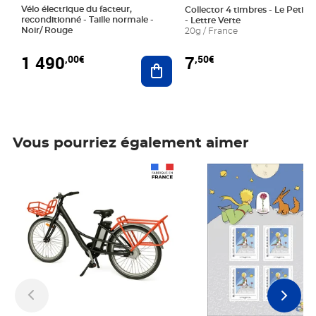
Vélo électrique du facteur,
Collector 4 timbres - Le Petit P
reconditionné - Taille normale -
- Lettre Verte
Noir/ Rouge
20g / France
1 490
7
,00€
,50€
Ajouter au panier
Vous pourriez également aimer
Prix 1 490,00€
Prix 7,50€