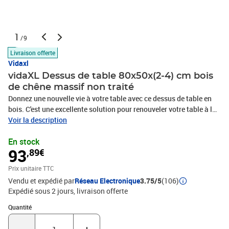
1
/9
Livraison offerte
Vidaxl
vidaXL Dessus de table 80x50x(2-4) cm bois
de chêne massif non traité
Donnez une nouvelle vie à votre table avec ce dessus de table en
bois. C'est une excellente solution pour renouveler votre table à la
maison ou dans un cadre commercial. Bois de chêne massif : le
Voir la description
dessus de table est en bois de chêne massif, un matériau naturel
En stock
d'une grande beauté. Le bois de chêne a une couleur marron
93
,89€
moyen et un grain dense, ce qui contribue à son aspect
unique.Applications polyvalentes : le dessus de table de
Prix unitaire TTC
remplacement peut être combiné avec différentes bases en
Vendu et expédié par
Réseau Electronique
3.75/5
(106)
fonction de vos besoins.Surface non traitée : comme le panneau
Expédié sous 2 jours
livraison offerte
de remplacement est fabriqué en bois de chêne massif sans
finition, vous pouvez conserver sa couleur naturelle, mais aussi le
Quantité : 1
Quantité
peindre ou le laquer comme vous le souhaitez.Fabriqué à la main
avec un bord vif : le tableau de bricolage est méticuleusement