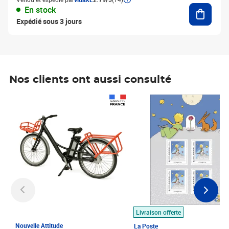
Ajouter
En stock
Expédié sous 3 jours
Nos clients ont aussi consulté
Prix 1 490,00€
Prix 7,50€
Livraison offerte
Nouvelle Attitude
La Poste