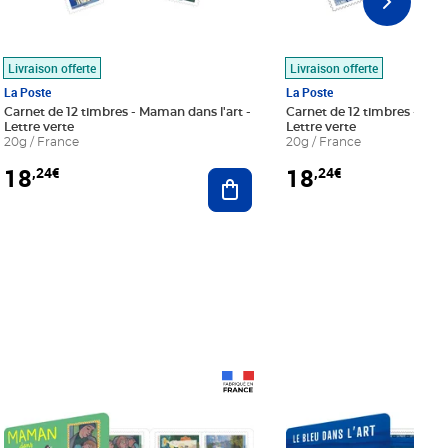
Livraison offerte
Livraison offerte
La Poste
La Poste
Carnet de 12 timbres - Maman dans l'art -
Carnet de 12 timbres - Le bl
Lettre verte
Lettre verte
20g / France
20g / France
18
18
,24€
,24€
r au panier
Ajouter au panier
Prix 18,24€
Prix 18,24€