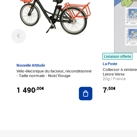
Livraison offerte
La Poste
Nouvelle Attitude
Collector 4 timbres
Vélo électrique du facteur, reconditionné
Lettre Verte
- Taille normale - Noir/ Rouge
20g / France
1 490
7
,00€
,50€
Ajouter au panier