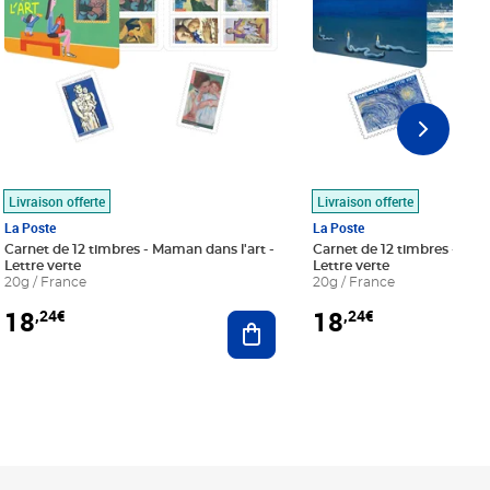
Livraison offerte
Livraison offerte
La Poste
La Poste
Carnet de 12 timbres - Maman dans l'art -
Carnet de 12 timbres - Le bl
Lettre verte
Lettre verte
20g / France
20g / France
18
18
,24€
,24€
r au panier
Ajouter au panier