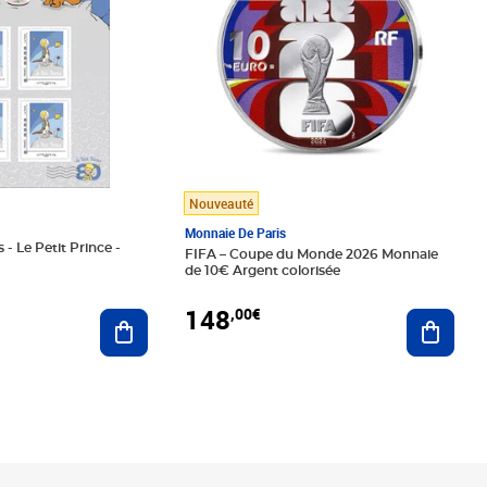
Nouveauté
Monnaie De Paris
 - Le Petit Prince -
FIFA – Coupe du Monde 2026 Monnaie
de 10€ Argent colorisée
148
,00€
Ajouter au panier
Ajoute