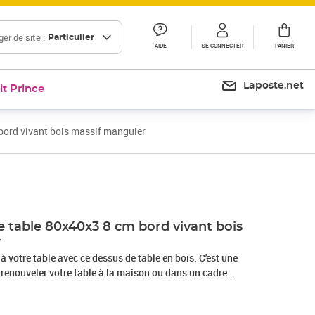
er de site :
Particulier
AIDE
SE CONNECTER
PANIER
Laposte.net
it Prince
bord vivant bois massif manguier
e table 80x40x3 8 cm bord vivant bois
r
à votre table avec ce dessus de table en bois. C'est une
 renouveler votre table à la maison ou dans un cadre
guier massif : le bois de manguier massif est un bois dur
 des meubles robustes. Ses beaux grains de bois rendent