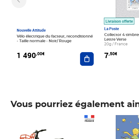
Livraison offerte
La Poste
Nouvelle Attitude
Collector 4 timbres
Vélo électrique du facteur, reconditionné
Lettre Verte
- Taille normale - Noir/ Rouge
20g / France
1 490
7
,00€
,50€
Ajouter au panier
Vous pourriez également ai
Prix 1 490,00€
Prix 7,50€