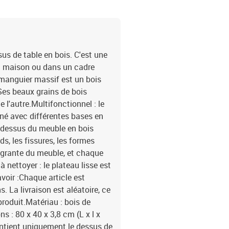
us de table en bois. C'est une
la maison ou dans un cadre
 manguier massif est un bois
 Ses beaux grains de bois
 l'autre.Multifonctionnel : le
né avec différentes bases en
e dessus du meuble en bois
ds, les fissures, les formes
tégrante du meuble, et chaque
 nettoyer : le plateau lisse est
voir :Chaque article est
. La livraison est aléatoire, ce
 produit.Matériau : bois de
 : 80 x 40 x 3,8 cm (L x l x
ontient uniquement le dessus de