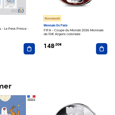
Nouveauté
Monnaie De Paris
 - Le Petit Prince -
FIFA – Coupe du Monde 2026 Monnaie
de 10€ Argent colorisée
148
,00€
Ajouter au panier
Ajoute
mer
Prix 148,00€