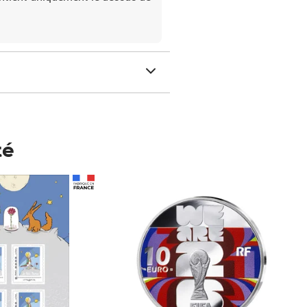
té
Prix 148,00€