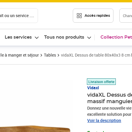
t ou un service ....
Chang
Accès rapides
Les services
Tous nos produits
Collection Pet
le à manger et séjour
Tables
vidaXL Dessus de table 80x40x3 8 cm 
Prix 72,10€
Livraison offerte
Vidaxl
vidaXL Dessus d
massif manguie
Donnez une nouvelle vie 
excellente solution pour
commercial. Bois de man
Voir la description
tropical solide qui fait