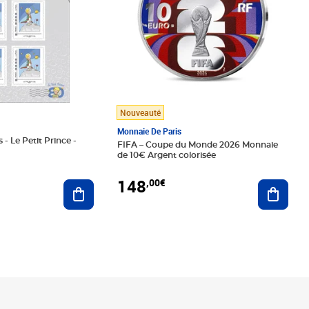
Nouveauté
Monnaie De Paris
 - Le Petit Prince -
FIFA – Coupe du Monde 2026 Monnaie
de 10€ Argent colorisée
148
,00€
Ajouter au panier
Ajoute