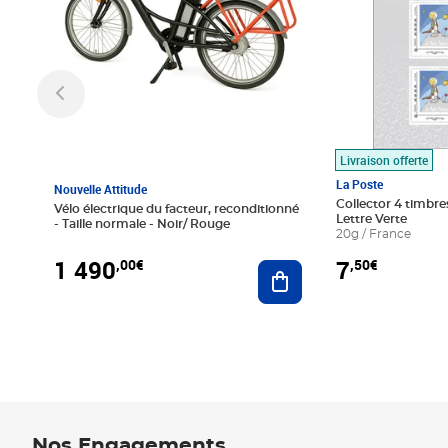
Livraison offerte
La Poste
Nouvelle Attitude
Collector 4 timbres
Vélo électrique du facteur, reconditionné
Lettre Verte
- Taille normale - Noir/ Rouge
20g / France
1 490
7
,00€
,50€
Ajouter au panier
Nos Engagements