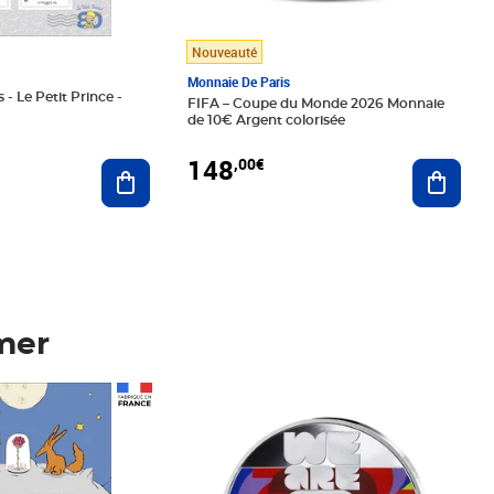
Nouveauté
Monnaie De Paris
 - Le Petit Prince -
FIFA – Coupe du Monde 2026 Monnaie
de 10€ Argent colorisée
148
,00€
Ajouter au panier
Ajoute
mer
Prix 148,00€