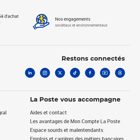
5€ d'achat
Nos engagements
s
sociétaux et environnementaux
Linkedin
Instagram
X
Tiktok
Facebook
Youtube
Threads
Restons connectés
La Poste vous accompagne
ral
Aides et contact
Les avantages de Mon Compte La Poste
Espace sourds et malentendants
Emplois et carrières des métiers bancaires