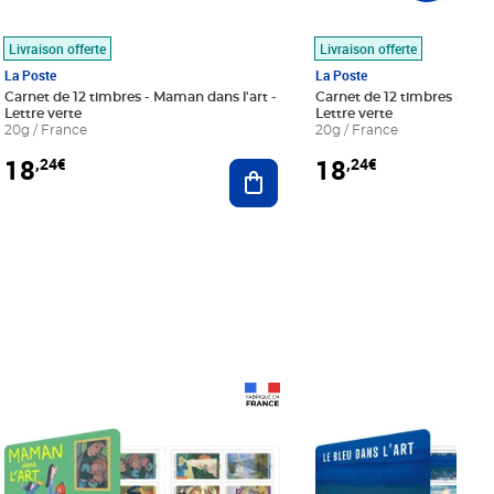
Livraison offerte
Livraison offerte
La Poste
La Poste
Carnet de 12 timbres - Maman dans l'art -
Carnet de 12 timbres - Le bl
Lettre verte
Lettre verte
20g / France
20g / France
18
18
,24€
,24€
r au panier
Ajouter au panier
Prix 18,24€
Prix 18,24€