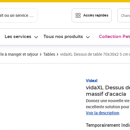
t ou un service ....
Chang
Accès rapides
Les services
Tous nos produits
Collection Pet
le à manger et séjour
Tables
vidaXL Dessus de table 70x30x2 5 cm r
Vidaxl
vidaXL Dessus d
massif d'acacia
Donnez une nouvelle vie 
excellente solution pour
commercial. Bois d'acaci
Voir la description
magnifique. Le bois d'aca
Temporairement Indi
durable.Applications pol