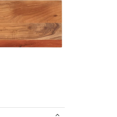
une table de bar, une ta
Vous pouvez combiner ce
de pieds.Design rustique
ajoutera un charme rusti
plateau lisse est facile
article est unique, avec 
aléatoire, ce qui garantit
d'acacia massif avec fini
livraison contient uniqu