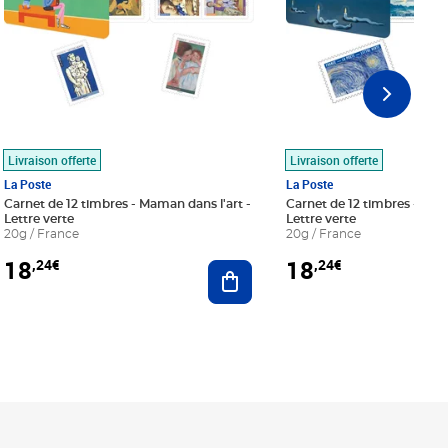
Livraison offerte
Livraison offerte
La Poste
La Poste
Carnet de 12 timbres - Maman dans l'art -
Carnet de 12 timbres - Le bl
Lettre verte
Lettre verte
20g / France
20g / France
18
18
,24€
,24€
r au panier
Ajouter au panier