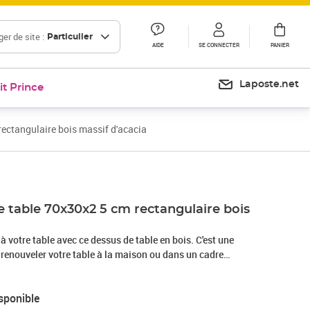
er de site :
Particulier
AIDE
SE CONNECTER
PANIER
Laposte.net
it Prince
ectangulaire bois massif d'acacia
e table 70x30x2 5 cm rectangulaire bois
à votre table avec ce dessus de table en bois. C'est une
 renouveler votre table à la maison ou dans un cadre
a massif : le bois d'acacia massif est un matériau naturel
cia un bois dur tropical, qui est dense, robuste et
sponible
yvalentes : le dessus de table en bois peut être utilisé pour