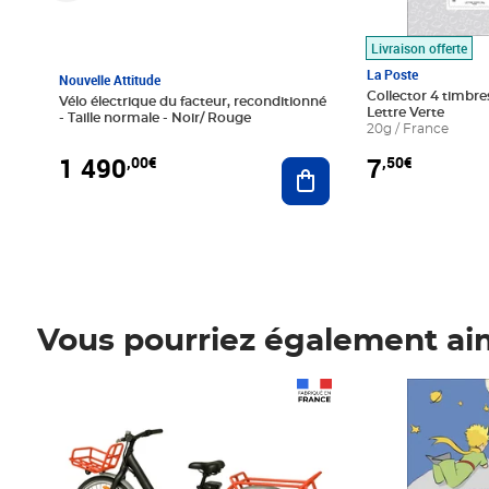
Livraison offerte
La Poste
Nouvelle Attitude
Collector 4 timbres
Vélo électrique du facteur, reconditionné
Lettre Verte
- Taille normale - Noir/ Rouge
20g / France
1 490
7
,00€
,50€
Ajouter au panier
Vous pourriez également ai
Prix 1 490,00€
Prix 7,50€