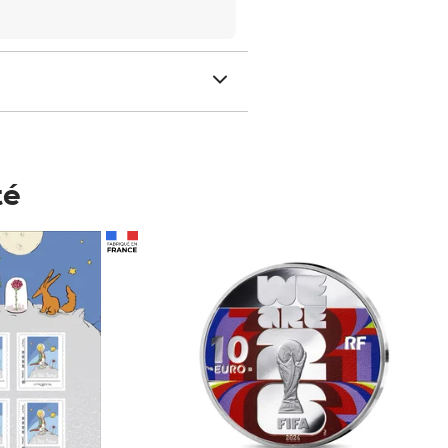
té
Prix 148,00€