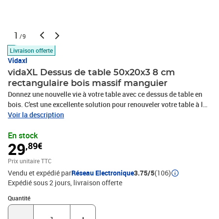
1
/9
Livraison offerte
Vidaxl
vidaXL Dessus de table 50x20x3 8 cm
rectangulaire bois massif manguier
Donnez une nouvelle vie à votre table avec ce dessus de table en
bois. C'est une excellente solution pour renouveler votre table à la
maison ou dans un cadre commercial. Bois de manguier massif :
Voir la description
le bois de manguier massif est un bois dur tropical solide qui fait
En stock
des meubles robustes. Ses beaux grains de bois rendent chaque
29
,89€
meuble légèrement différent l'un de l'autre.Multifonctionnel : le
dessus de table de remplacement peut être combiné avec
Prix unitaire TTC
différentes bases en fonction de vos besoins.Design rustique :
Vendu et expédié par
Réseau Electronique
3.75/5
(106)
avec un look simple et épuré, le dessus du meuble en bois ajoutera
Expédié sous 2 jours
livraison offerte
un charme rustique à vos salles à manger.Surface facile à nettoyer
: le plateau lisse est facile à nettoyer avec un chiffon humide. Bon
Quantité : 1
Quantité
à savoir :Chaque article est unique, avec des variations de
couleurs et de grains. La livraison est aléatoire, ce qui garantit