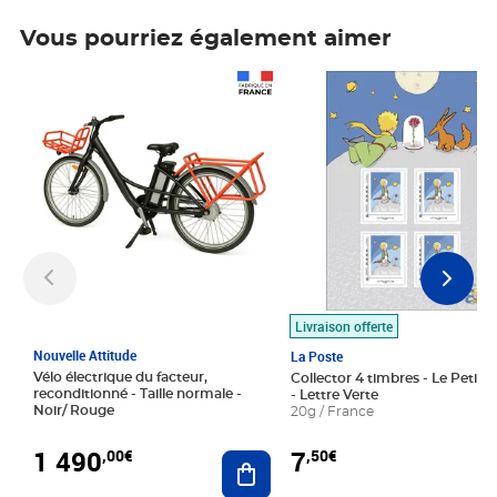
Vous pourriez également aimer
Prix 1 490,00€
Prix 7,50€
Livraison offerte
Nouvelle Attitude
La Poste
Vélo électrique du facteur,
Collector 4 timbres - Le Petit P
reconditionné - Taille normale -
- Lettre Verte
Noir/ Rouge
20g / France
1 490
7
,00€
,50€
Ajouter au panier