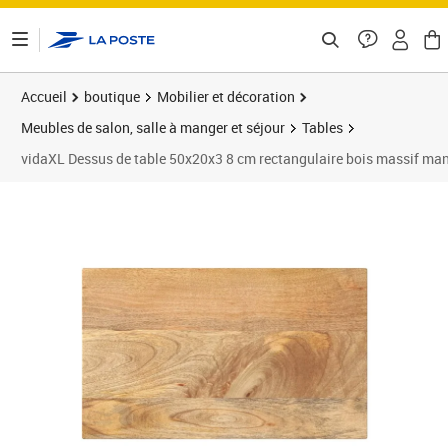
ontenu de la page
Accueil
boutique
Mobilier et décoration
Meubles de salon, salle à manger et séjour
Tables
vidaXL Dessus de table 50x20x3 8 cm rectangulaire bois massif ma
Prix 29,89€
Prix 2