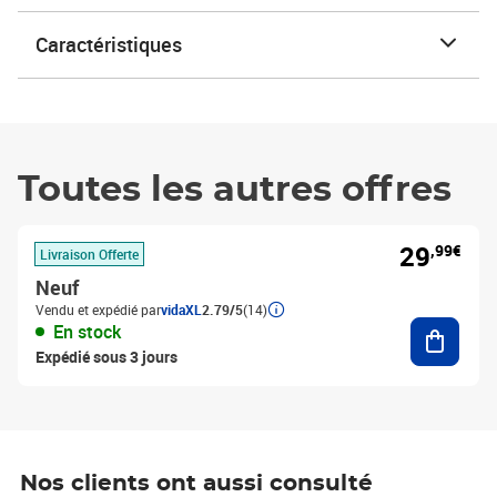
Caractéristiques
Toutes les autres offres
29
,99€
Livraison Offerte
Neuf
Vendu et expédié par
vidaXL
2.79/5
(14)
Ajouter
En stock
Expédié sous 3 jours
Nos clients ont aussi consulté