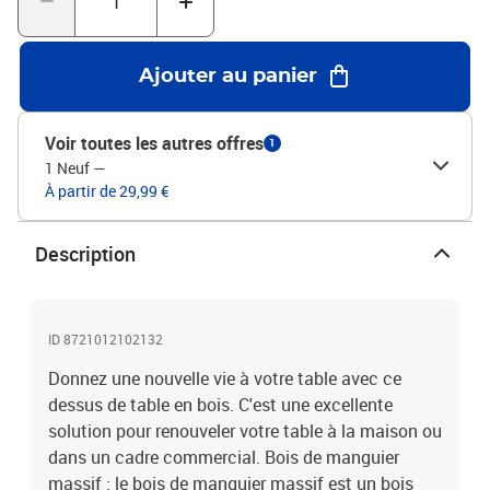
l'exclusivité et l'individualité de votre produit.Matériau : bois de
manguier massif avec une finition naturelleDimensions : 50 x 20 x
3,8 cm (L x l x é)La livraison contient uniquement le dessus de
Ajouter au panier
table
Voir toutes les autres offres
1
1 Neuf
—
À partir de 29,99 €
Description
ID 8721012102132
Donnez une nouvelle vie à votre table avec ce
dessus de table en bois. C'est une excellente
solution pour renouveler votre table à la maison ou
dans un cadre commercial. Bois de manguier
massif : le bois de manguier massif est un bois