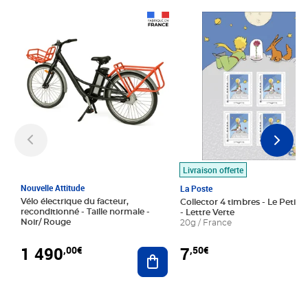
Prix 1 490,00€
Prix 7,50€
Livraison offerte
Nouvelle Attitude
La Poste
Vélo électrique du facteur,
Collector 4 timbres - Le Petit P
reconditionné - Taille normale -
- Lettre Verte
Noir/ Rouge
20g / France
1 490
7
,00€
,50€
Ajouter au panier