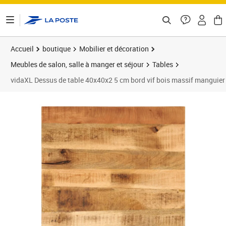
ontenu de la page
Accueil
boutique
Mobilier et décoration
Meubles de salon, salle à manger et séjour
Tables
vidaXL Dessus de table 40x40x2 5 cm bord vif bois massif manguier
Prix 30,35€
Prix 3
Prix 3