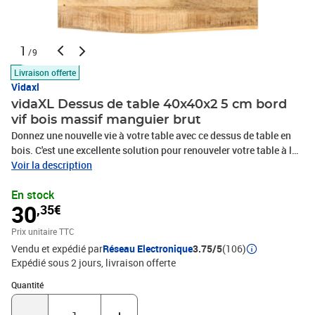
1
/9
Livraison offerte
Vidaxl
vidaXL Dessus de table 40x40x2 5 cm bord
vif bois massif manguier brut
Donnez une nouvelle vie à votre table avec ce dessus de table en
bois. C'est une excellente solution pour renouveler votre table à la
maison ou dans un cadre commercial. Bois de manguier massif :
Voir la description
le bois de manguier massif est un bois dur tropical solide qui fait
En stock
des meubles robustes. Ses beaux grains de bois rendent chaque
30
,35€
meuble légèrement différent l'un de l'autre.Multifonctionnel : le
dessus de table de remplacement peut être combiné avec
Prix unitaire TTC
différentes bases en fonction de vos besoins.Design à bords vivant
Vendu et expédié par
Réseau Electronique
3.75/5
(106)
: le dessus du meuble en bois présente un bord vivant rustique. En
Expédié sous 2 jours
livraison offerte
effet, les nœuds, les fissures, les formes légèrement incurvées et
les teintes font partie du bois de chêne, et chaque pièce de l'étagère
Quantité : 1
Quantité
présente un caractère unique.Surface facile à nettoyer : le plateau
lisse est facile à nettoyer avec un chiffon humide. Bon à savoir