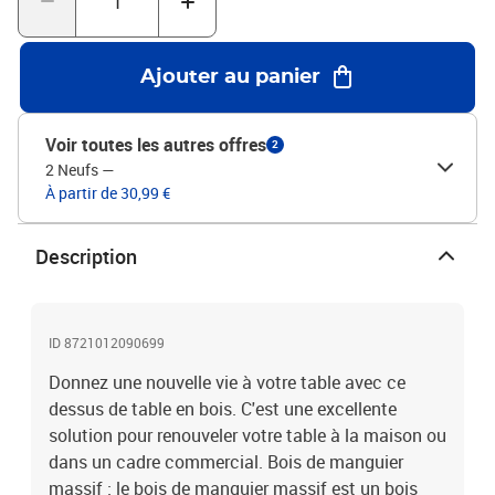
:Chaque article est unique, avec des variations de couleurs et de
grains. La livraison est aléatoire, ce qui garantit l'exclusivité et
l'individualité de votre produit.En raison de la forme naturelle du
Ajouter au panier
bois massif à bord naturel, la largeur peut varier légèrement de +1-
2 cm ou –3-5 cm.Matériau : bois de manguier brut massif avec
une finition naturelleDimensions : 40 x 40 x 2,5 cm (L x l x
Voir toutes les autres offres
2
é)Comprend 1 bord vivant latéraleLa livraison contient
2 Neufs
—
uniquement le dessus de table
À partir de 30,99 €
Description
ID 8721012090699
Donnez une nouvelle vie à votre table avec ce
dessus de table en bois. C'est une excellente
solution pour renouveler votre table à la maison ou
dans un cadre commercial. Bois de manguier
massif : le bois de manguier massif est un bois