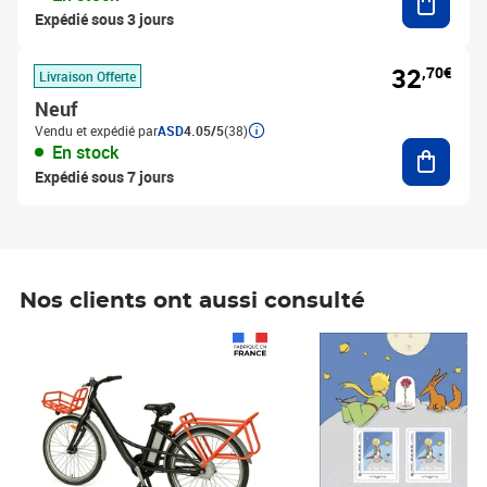
Expédié sous 3 jours
32
,70€
Livraison Offerte
Neuf
Vendu et expédié par
ASD
4.05/5
(38)
Ajouter
En stock
Expédié sous 7 jours
Nos clients ont aussi consulté
Prix 1 490,00€
Prix 7,50€