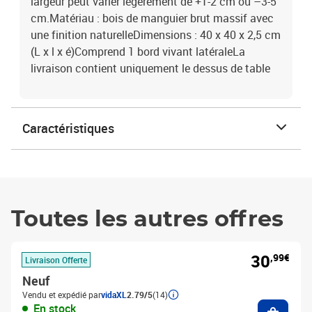
largeur peut varier légèrement de +1-2 cm ou –3-5
cm.Matériau : bois de manguier brut massif avec
une finition naturelleDimensions : 40 x 40 x 2,5 cm
(L x l x é)Comprend 1 bord vivant latéraleLa
livraison contient uniquement le dessus de table
Caractéristiques
Toutes les autres offres
30
,99€
Livraison Offerte
Neuf
Vendu et expédié par
vidaXL
2.79/5
(14)
Ajouter
En stock