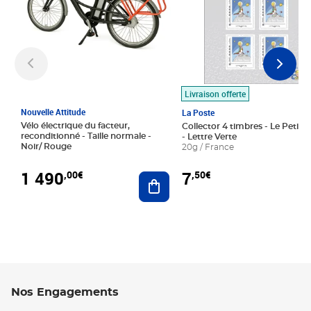
Livraison offerte
Nouvelle Attitude
La Poste
Vélo électrique du facteur,
Collector 4 timbres - Le Petit P
reconditionné - Taille normale -
- Lettre Verte
Noir/ Rouge
20g / France
1 490
7
,00€
,50€
Ajouter au panier
Nos Engagements