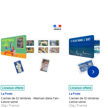
Prix 18,24€
Prix 18,24€
Livraison offerte
Livraison offerte
La Poste
La Poste
Carnet de 12 timbres - Maman dans l'art -
Carnet de 12 timbres - Le bl
Lettre verte
Lettre verte
20g / France
20g / France