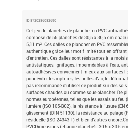
ID 8720286082690
Cet jeu de planches de plancher en PVC autoadhési
compose de 55 planches de 30,5 x 30,5 cm chacune
5,11 m². Ces dalles de plancher en PVC ressemblen
authentique grâce leur motif imité tout en offrant 
d'entretien. Ces dalles sont résistantes à la moisis
antistatiques, ignifuges, imperméables à l'eau, ant
autoadhésives conviennent mieux aux surfaces liss
pour éviter les ruptures, les bulles d'air, le déforma
pas recommandé d'utiliser ce produit sur des sols 
surfaces chaudes ou comme sous-plancher. De plu
normes européennes, telles que les essais au feu (
lumière (ISO 105-B02), la résistance à l'usure (EN 
glissement (DIN 51130), la résistance au pelage (I
résiduelle (ISO 24343-1) et bien d'autres encore.C
PVCDimensions (chaque planche) : 30,5 x 30,5 cm (