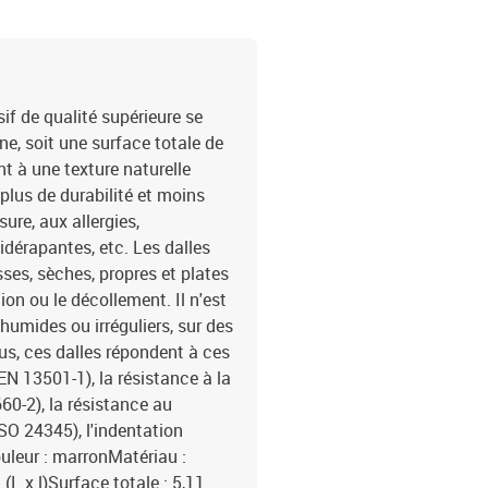
f de qualité supérieure se
, soit une surface totale de
t à une texture naturelle
plus de durabilité et moins
sure, aux allergies,
idérapantes, etc. Les dalles
es, sèches, propres et plates
tion ou le décollement. Il n'est
humides ou irréguliers, sur des
s, ces dalles répondent à ces
EN 13501-1), la résistance à la
660-2), la résistance au
SO 24345), l'indentation
ouleur : marronMatériau :
L x l)Surface totale : 5,11