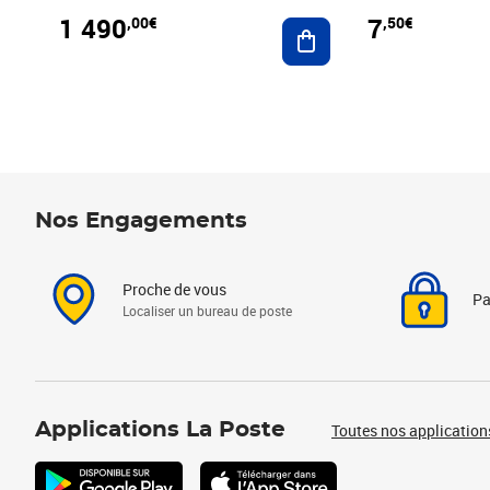
1 490
7
,00€
,50€
Ajouter au panier
Nos Engagements
Proche de vous
Pa
Localiser un bureau de poste
Applications La Poste
Toutes nos application