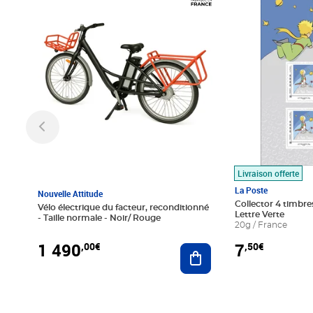
Livraison offerte
La Poste
Nouvelle Attitude
Collector 4 timbres
Vélo électrique du facteur, reconditionné
Lettre Verte
- Taille normale - Noir/ Rouge
20g / France
1 490
7
,00€
,50€
Ajouter au panier