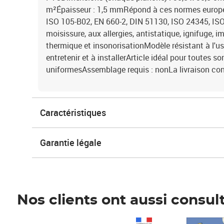
m²Épaisseur : 1,5 mmRépond à ces normes europée
ISO 105-B02, EN 660-2, DIN 51130, ISO 24345, ISO
moisissure, aux allergies, antistatique, ignifuge, 
thermique et insonorisationModèle résistant à l'us
entretenir et à installerArticle idéal pour toutes so
uniformesAssemblage requis : nonLa livraison cont
Caractéristiques
Garantie légale
Nos clients ont aussi consul
Prix 1 490,00€
Prix 7,50€