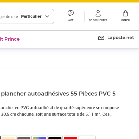
er de site :
Particulier
AIDE
SE CONNECTER
PANIER
Laposte.net
it Prince
e plancher autoadhésives 55 Pièces PVC 5
plancher en PVC autoadhésif de qualité supérieure se compose
 30,5 cm chacune, soit une surface totale de 5,11 m². Ces
C ressemblent à une texture naturelle authentique grâce leur
nt plus de durabilité et moins d'entretien. Ces dalles sont
ure, aux allergies, antistatiques, ignifuges, imperméables à