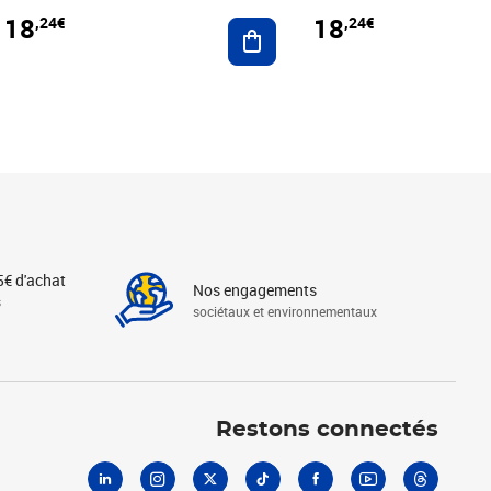
18
18
,24€
,24€
r au panier
Ajouter au panier
5€ d'achat
Nos engagements
s
sociétaux et environnementaux
Linkedin
Instagram
X
Tiktok
Facebook
Youtube
Threads
Restons connectés