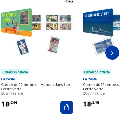
Livraison offerte
Livraison offerte
La Poste
La Poste
Carnet de 12 timbres - Maman dans l'art -
Carnet de 12 timbres - Le bl
Lettre verte
Lettre verte
20g / France
20g / France
18
18
,24€
,24€
r au panier
Ajouter au panier