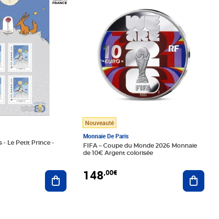
Nouveauté
Monnaie De Paris
 - Le Petit Prince -
FIFA – Coupe du Monde 2026 Monnaie
de 10€ Argent colorisée
148
,00€
Ajouter au panier
Ajoute