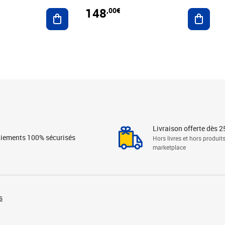
148
,00€
Ajouter au panier
Ajoute
Livraison offerte dès 2
iements 100% sécurisés
Hors livres et hors produit
marketplace
s