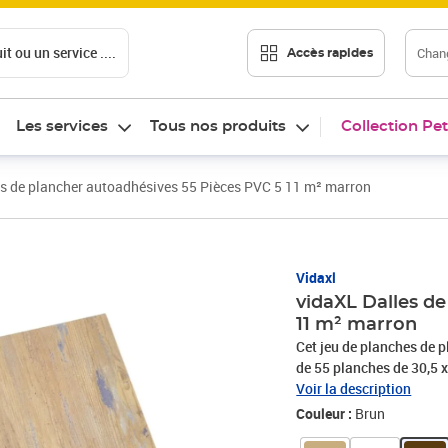
t ou un service ....
Chang
Accès rapides
Les services
Tous nos produits
Collection Pet
es de plancher autoadhésives 55 Pièces PVC 5 11 m² marron
Vidaxl
vidaXL Dalles d
11 m² marron
Cet jeu de planches de 
de 55 planches de 30,5 x
dalles de plancher en PV
Voir la description
motif imité tout en offra
Couleur :
Brun
résistantes à la moisiss