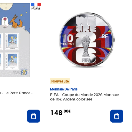
Prix 148,00€
Nouveauté
Monnaie De Paris
 - Le Petit Prince -
FIFA – Coupe du Monde 2026 Monnaie
de 10€ Argent colorisée
148
,00€
Ajouter au panier
Ajoute