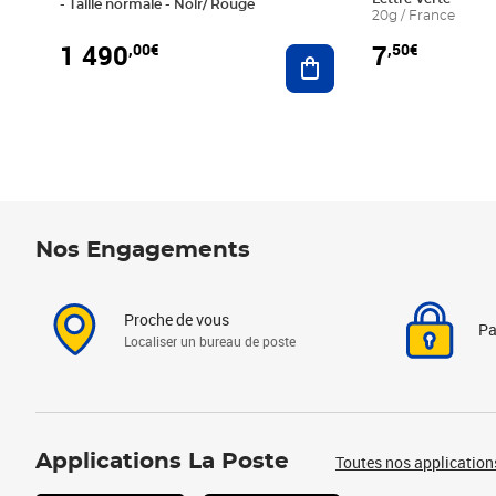
- Taille normale - Noir/ Rouge
20g / France
1 490
7
,00€
,50€
Ajouter au panier
Nos Engagements
Proche de vous
Pa
Localiser un bureau de poste
Applications La Poste
Toutes nos application