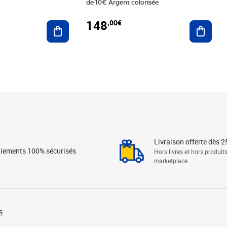
de 10€ Argent colorisée
148
,00€
Ajouter au panier
Ajoute
Livraison offerte dès 2
iements 100% sécurisés
Hors livres et hors produit
marketplace
s