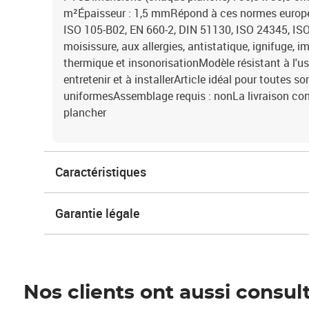
m²Épaisseur : 1,5 mmRépond à ces normes europée
ISO 105-B02, EN 660-2, DIN 51130, ISO 24345, ISO
moisissure, aux allergies, antistatique, ignifuge, 
thermique et insonorisationModèle résistant à l'us
entretenir et à installerArticle idéal pour toutes so
uniformesAssemblage requis : nonLa livraison con
plancher
Caractéristiques
Garantie légale
Nos clients ont aussi consul