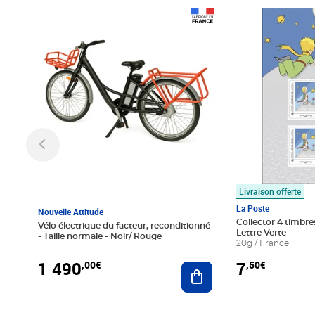
Prix 1 490,00€
Prix 7,50€
Livraison offerte
La Poste
Nouvelle Attitude
Collector 4 timbres
Vélo électrique du facteur, reconditionné
Lettre Verte
- Taille normale - Noir/ Rouge
20g / France
1 490
7
,00€
,50€
Ajouter au panier