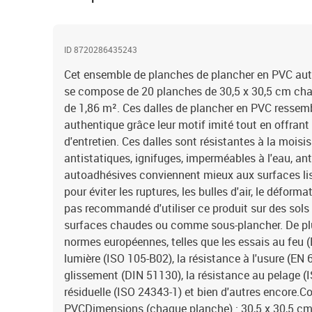
ID 8720286435243
Cet ensemble de planches de plancher en PVC auto
se compose de 20 planches de 30,5 x 30,5 cm chac
de 1,86 m². Ces dalles de plancher en PVC ressemb
authentique grâce leur motif imité tout en offrant 
d'entretien. Ces dalles sont résistantes à la moisis
antistatiques, ignifuges, imperméables à l'eau, ant
autoadhésives conviennent mieux aux surfaces liss
pour éviter les ruptures, les bulles d'air, le déforma
pas recommandé d'utiliser ce produit sur des sols 
surfaces chaudes ou comme sous-plancher. De plu
normes européennes, telles que les essais au feu (
lumière (ISO 105-B02), la résistance à l'usure (EN 
glissement (DIN 51130), la résistance au pelage (I
résiduelle (ISO 24343-1) et bien d'autres encore.Co
PVCDimensions (chaque planche) : 30,5 x 30,5 cm (