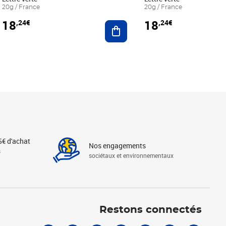
20g / France
20g / France
18
18
,24€
,24€
r au panier
Ajouter au panier
5€ d'achat
Nos engagements
s
sociétaux et environnementaux
Linkedin
Instagram
X
Tiktok
Facebook
Youtube
Threads
Restons connectés