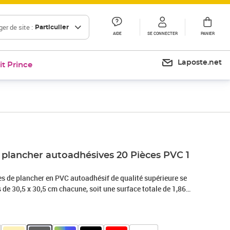
er de site :
Particulier
AIDE
SE CONNECTER
PANIER
Laposte.net
it Prince
 plancher autoadhésives 20 Pièces PVC 1
s de plancher en PVC autoadhésif de qualité supérieure se
de 30,5 x 30,5 cm chacune, soit une surface totale de 1,86
her en PVC ressemblent à une texture naturelle authentique
ut en offrant plus de durabilité et moins d'entretien. Ces
 la moisissure, aux allergies, antistatiques, ignifuges,