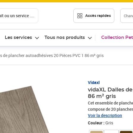
t ou un service ....
Chang
Accès rapides
Les services
Tous nos produits
Collection Pet
s de plancher autoadhésives 20 Pièces PVC 1 86 m² gris
Vidaxl
vidaXL Dalles de
86 m² gris
Cet ensemble de planche
compose de 20 planches 
m². Ces dalles de planc
Voir la description
grâce leur motif imité to
Couleur :
Gris
dalles sont résistantes à