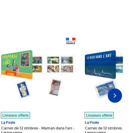
Prix 18,24€
Prix 18,24€
Livraison offerte
Livraison offerte
La Poste
La Poste
Carnet de 12 timbres - Maman dans l'art -
Carnet de 12 timbres - Le bl
Lettre verte
Lettre verte