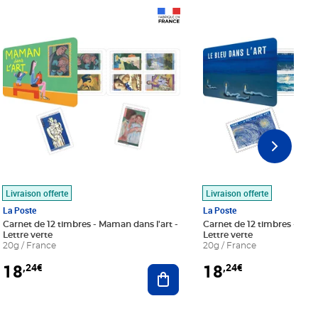
Prix 18,24€
Prix 18,24€
Livraison offerte
Livraison offerte
La Poste
La Poste
Carnet de 12 timbres - Maman dans l'art -
Carnet de 12 timbres - Le bl
Lettre verte
Lettre verte
20g / France
20g / France
18
18
,24€
,24€
r au panier
Ajouter au panier