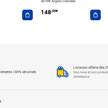
de 10€ Argent colorisée
148
,00€
Ajouter au panier
Ajoute
Livraison offerte dès 2
iements 100% sécurisés
Hors livres et hors produit
marketplace
s