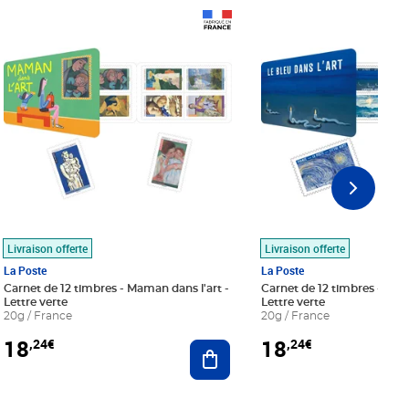
Prix 18,24€
Prix 18,24€
Livraison offerte
Livraison offerte
La Poste
La Poste
Carnet de 12 timbres - Maman dans l'art -
Carnet de 12 timbres - Le bl
Lettre verte
Lettre verte
20g / France
20g / France
18
18
,24€
,24€
r au panier
Ajouter au panier