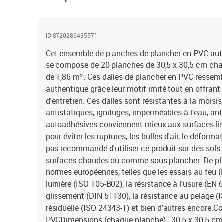
ID 8720286435571
Cet ensemble de planches de plancher en PVC auto
se compose de 20 planches de 30,5 x 30,5 cm chac
de 1,86 m². Ces dalles de plancher en PVC ressemb
authentique grâce leur motif imité tout en offrant 
d'entretien. Ces dalles sont résistantes à la moisis
antistatiques, ignifuges, imperméables à l'eau, ant
autoadhésives conviennent mieux aux surfaces liss
pour éviter les ruptures, les bulles d'air, le déforma
pas recommandé d'utiliser ce produit sur des sols 
surfaces chaudes ou comme sous-plancher. De plu
normes européennes, telles que les essais au feu (
lumière (ISO 105-B02), la résistance à l'usure (EN 
glissement (DIN 51130), la résistance au pelage (I
résiduelle (ISO 24343-1) et bien d'autres encore.C
PVCDimensions (chaque planche) : 30,5 x 30,5 cm (