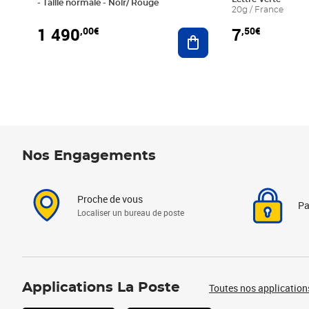
- Taille normale - Noir/ Rouge
20g / France
1 490
7
,00€
,50€
Ajouter au panier
Nos Engagements
Proche de vous
Pa
Localiser un bureau de poste
Applications La Poste
Toutes nos application