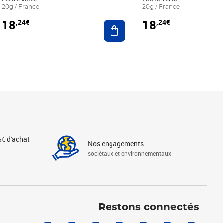
20g / France
20g / France
18
18
,24€
,24€
r au panier
Ajouter au panier
5€ d'achat
Nos engagements
s
sociétaux et environnementaux
Linkedin
Instagram
X
Tiktok
Facebook
Youtube
Threads
Restons connectés