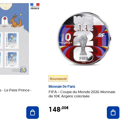
Prix 148,00€
Nouveauté
Monnaie De Paris
 - Le Petit Prince -
FIFA – Coupe du Monde 2026 Monnaie
de 10€ Argent colorisée
148
,00€
Ajouter au panier
Ajoute