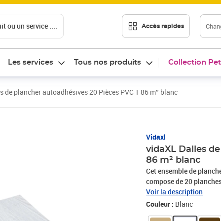
t ou un service ....
Chang
Accès rapides
Les services
Tous nos produits
Collection Pet
s de plancher autoadhésives 20 Pièces PVC 1 86 m² blanc
Vidaxl
vidaXL Dalles de
86 m² blanc
Cet ensemble de planche
compose de 20 planches 
m². Ces dalles de planc
Voir la description
grâce leur motif imité to
Couleur :
Blanc
dalles sont résistantes à