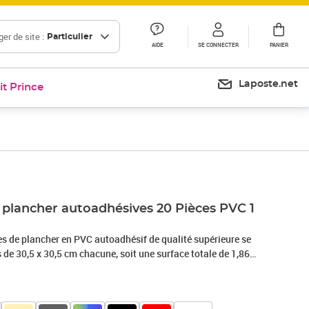
er de site :
Particulier
AIDE
SE CONNECTER
PANIER
Laposte.net
it Prince
 plancher autoadhésives 20 Pièces PVC 1
s de plancher en PVC autoadhésif de qualité supérieure se
de 30,5 x 30,5 cm chacune, soit une surface totale de 1,86
her en PVC ressemblent à une texture naturelle authentique
ut en offrant plus de durabilité et moins d'entretien. Ces
 la moisissure, aux allergies, antistatiques, ignifuges,