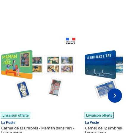
Prix 18,24€
Prix 18,24€
Livraison offerte
Livraison offerte
La Poste
La Poste
Carnet de 12 timbres - Maman dans l'art -
Carnet de 12 timbres - Le bl
Lettre verte
Lettre verte