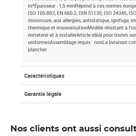
m²Épaisseur : 1,5 mmRépond à ces normes europée
ISO 105-B02, EN 660-2, DIN 51130, ISO 24345, ISO
moisissure, aux allergies, antistatique, ignifuge, 
thermique et insonorisationModèle résistant à l'us
entretenir et à installerArticle idéal pour toutes so
uniformesAssemblage requis : nonLa livraison con
plancher
Caractéristiques
Garantie légale
Nos clients ont aussi consul