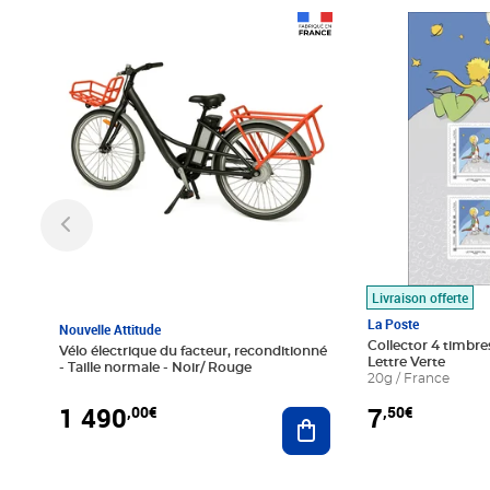
Prix 1 490,00€
Prix 7,50€
Livraison offerte
La Poste
Nouvelle Attitude
Collector 4 timbres
Vélo électrique du facteur, reconditionné
Lettre Verte
- Taille normale - Noir/ Rouge
20g / France
1 490
7
,00€
,50€
Ajouter au panier