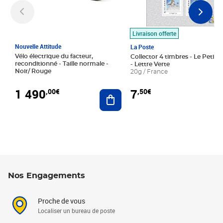
Livraison offerte
Nouvelle Attitude
La Poste
Vélo électrique du facteur,
Collector 4 timbres - Le Petit P
reconditionné - Taille normale -
- Lettre Verte
Noir/ Rouge
20g / France
1 490
7
,00€
,50€
Ajouter au panier
Nos Engagements
Proche de vous
Localiser un bureau de poste