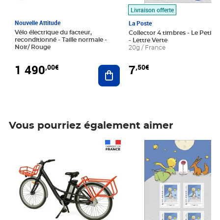
Livraison offerte
Nouvelle Attitude
La Poste
Vélo électrique du facteur,
Collector 4 timbres - Le Petit P
reconditionné - Taille normale -
- Lettre Verte
Noir/ Rouge
20g / France
1 490
7
,00€
,50€
Ajouter au panier
Vous pourriez également aimer
Prix 1 490,00€
Prix 7,50€