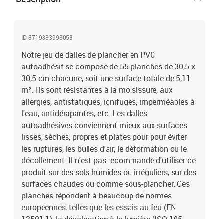
de boisMatériau : PVCDimensions (chaque planche) : 30,5 x 30,5
cm (L x l)Surface totale : 5,11 m²Épaisseur : 1,5 mmRépond à ces
normes européennes, telles que EN 13501-1, ISO 105-B02, EN 660-
2, DIN 51130, ISO 24345, ISO 24343, etc.Résistance à la
ID 8719883998053
moisissure, aux allergies, antistatique, ignifuge, imperméable à
Notre jeu de dalles de plancher en PVC
l'eau, etc.Isolation thermique et insonorisationModèle résistant à
l'usure et antidérapantFacile à entretenir et à installerArticle idéal
autoadhésif se compose de 55 planches de 30,5 x
pour toutes sortes de surfaces solides et uniformesL'assemblage
30,5 cm chacune, soit une surface totale de 5,11
est requisLa livraison contient :55 x dalle de plancher
m². Ils sont résistantes à la moisissure, aux
allergies, antistatiques, ignifuges, imperméables à
l'eau, antidérapantes, etc. Les dalles
autoadhésives conviennent mieux aux surfaces
lisses, sèches, propres et plates pour pour éviter
les ruptures, les bulles d'air, le déformation ou le
décollement. Il n'est pas recommandé d'utiliser ce
produit sur des sols humides ou irréguliers, sur des
surfaces chaudes ou comme sous-plancher. Ces
planches répondent à beaucoup de normes
européennes, telles que les essais au feu (EN