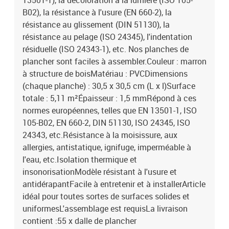
13501-1), la décoloration à la lumière (ISO 105-
B02), la résistance à l'usure (EN 660-2), la
résistance au glissement (DIN 51130), la
résistance au pelage (ISO 24345), l'indentation
résiduelle (ISO 24343-1), etc. Nos planches de
plancher sont faciles à assembler.Couleur : marron
à structure de boisMatériau : PVCDimensions
(chaque planche) : 30,5 x 30,5 cm (L x l)Surface
totale : 5,11 m²Épaisseur : 1,5 mmRépond à ces
normes européennes, telles que EN 13501-1, ISO
105-B02, EN 660-2, DIN 51130, ISO 24345, ISO
24343, etc.Résistance à la moisissure, aux
allergies, antistatique, ignifuge, imperméable à
l'eau, etc.Isolation thermique et
insonorisationModèle résistant à l'usure et
antidérapantFacile à entretenir et à installerArticle
idéal pour toutes sortes de surfaces solides et
uniformesL'assemblage est requisLa livraison
contient :55 x dalle de plancher