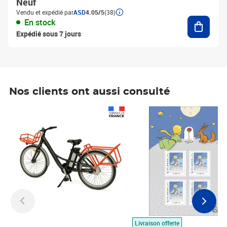
Neuf
Vendu et expédié par
ASD
4.05/5
(38)
Ajouter
En stock
Expédié sous 7 jours
Nos clients ont aussi consulté
Prix 1 490,00€
Prix 7,50€
Livraison offerte