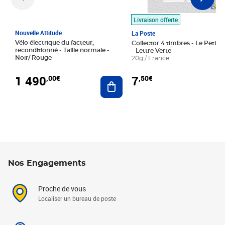
Livraison offerte
Nouvelle Attitude
La Poste
Vélo électrique du facteur,
Collector 4 timbres - Le Petit P
reconditionné - Taille normale -
- Lettre Verte
Noir/ Rouge
20g / France
1 490
7
,00€
,50€
Ajouter au panier
Nos Engagements
Proche de vous
Localiser un bureau de poste