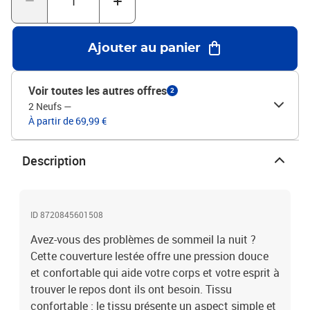
taille.Couleur : grisMatériau extérieur de la couverture : tissu
(microfibre 100 % polyester brossé)Matériau de remplissage :
polyester, perles de verre hypoallergéniques non toxiques et
Ajouter au panier
inodoresTaille : 220 x 260 cm (l x L)Taille de la couette : 10 x 10 cm
(L x l)Poids: 11 kg
Voir toutes les autres offres
2
2 Neufs
—
À partir de 69,99 €
Description
ID 8720845601508
Avez-vous des problèmes de sommeil la nuit ?
Cette couverture lestée offre une pression douce
et confortable qui aide votre corps et votre esprit à
trouver le repos dont ils ont besoin. Tissu
confortable : le tissu présente un aspect simple et