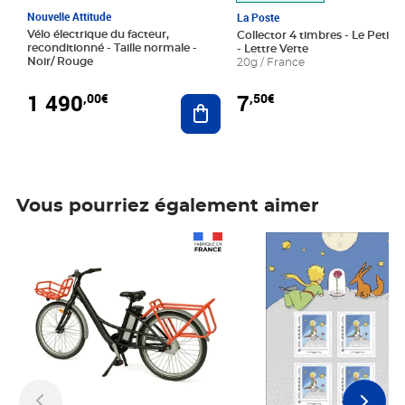
Nouvelle Attitude
La Poste
Vélo électrique du facteur,
Collector 4 timbres - Le Petit P
reconditionné - Taille normale -
- Lettre Verte
Noir/ Rouge
20g / France
1 490
7
,00€
,50€
Ajouter au panier
Vous pourriez également aimer
Prix 1 490,00€
Prix 7,50€