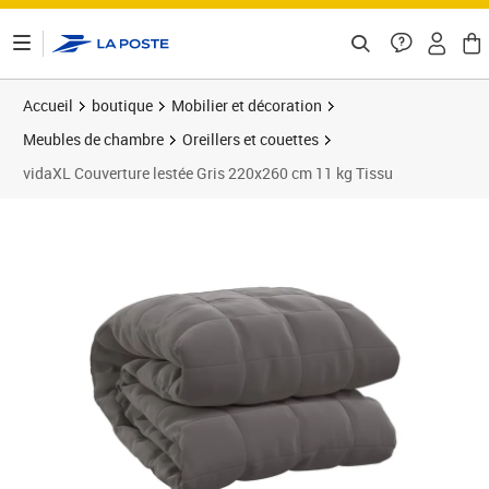
ontenu de la page
Accueil
boutique
Mobilier et décoration
Meubles de chambre
Oreillers et couettes
vidaXL Couverture lestée Gris 220x260 cm 11 kg Tissu
Prix 69,89€
Prix 6
Prix 7