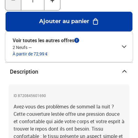
taille.Couleur : bleuMatériau extérieur de la couverture : tissu
(microfibre 100 % polyester brossé)Matériau de remplissage :
polyester, perles de verre hypoallergéniques non toxiques et
Ajouter au panier
inodoresTaille : 220 x 260 cm (l x L)Taille de la couette : 10 x 10 cm
(L x l)Poids : 15 kg
Voir toutes les autres offres
2
2 Neufs
—
À partir de 72,99 €
Description
ID 8720845601690
Avez-vous des problèmes de sommeil la nuit ?
Cette couverture lestée offre une pression douce
et confortable qui aide votre corps et votre esprit à
trouver le repos dont ils ont besoin. Tissu
confortable : le tissu présente un aspect simple et