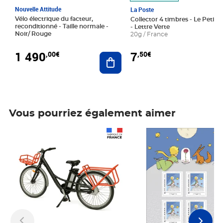
Nouvelle Attitude
La Poste
Vélo électrique du facteur,
Collector 4 timbres - Le Petit P
reconditionné - Taille normale -
- Lettre Verte
Noir/ Rouge
20g / France
1 490
7
,00€
,50€
Ajouter au panier
Vous pourriez également aimer
Prix 1 490,00€
Prix 7,50€