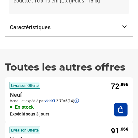
couette : 10 x 10 cm (L x l)Poids : 15 kg
Caractéristiques
Toutes les autres offres
72
,99€
Livraison Offerte
Neuf
Vendu et expédié par
vidaXL
2.79/5
(14)
Ajouter
En stock
Expédié sous 3 jours
91
,66€
Livraison Offerte