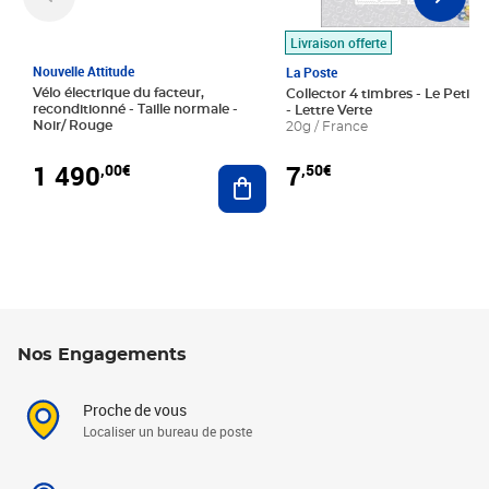
Livraison offerte
Nouvelle Attitude
La Poste
Vélo électrique du facteur,
Collector 4 timbres - Le Petit P
reconditionné - Taille normale -
- Lettre Verte
Noir/ Rouge
20g / France
1 490
7
,00€
,50€
Ajouter au panier
Nos Engagements
Proche de vous
Localiser un bureau de poste