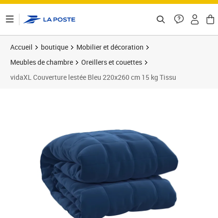
ontenu de la page
Accueil
boutique
Mobilier et décoration
Meubles de chambre
Oreillers et couettes
vidaXL Couverture lestée Bleu 220x260 cm 15 kg Tissu
Prix 72,89€
Prix 7
Prix 9