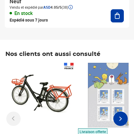
Neuf
Vendu et expédié par
ASD
4.05/5
(38)
Ajouter
En stock
Expédié sous 7 jours
Nos clients ont aussi consulté
Prix 1 490,00€
Prix 7,50€
Livraison offerte