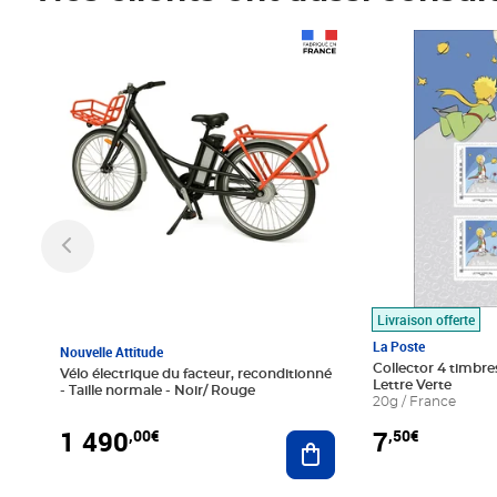
Prix 1 490,00€
Prix 7,50€
Livraison offerte
La Poste
Nouvelle Attitude
Collector 4 timbres
Vélo électrique du facteur, reconditionné
Lettre Verte
- Taille normale - Noir/ Rouge
20g / France
1 490
7
,00€
,50€
Ajouter au panier