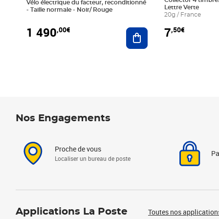
Collector 4 timbres
Vélo électrique du facteur, reconditionné
Lettre Verte
- Taille normale - Noir/ Rouge
20g / France
1 490
7
,00€
,50€
Ajouter au panier
Nos Engagements
Proche de vous
Pa
Localiser un bureau de poste
Applications La Poste
Toutes nos application