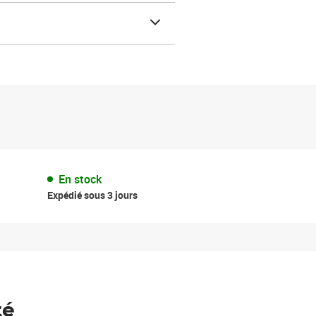
En stock
Expédié sous 3 jours
té