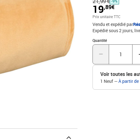
21,99 €
froides, vous pouvez vou
-9%
19
,89€
couverture moelleuse. En
légère et pratique.Idéal 
Prix unitaire TTC
parfaite pour décorer la
Vendu et expédié par
Rés
pièce une touche chic. E
Expédié sous 2 jours
liv
la saleté et des taches.
Quantité : 1
polyesterDimensions : 13
Quantité
Voir toutes les au
1 Neuf
—
À partir de