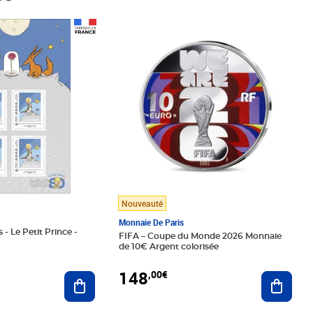
Prix 148,00€
Nouveauté
Monnaie De Paris
 - Le Petit Prince -
FIFA – Coupe du Monde 2026 Monnaie
de 10€ Argent colorisée
148
,00€
Ajouter au panier
Ajoute