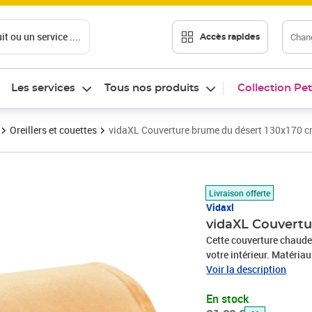
t ou un service ....
Chang
Accès rapides
Les services
Tous nos produits
Collection Pet
Oreillers et couettes
vidaXL Couverture brume du désert 130x170 c
Prix barré 21,99 €
Prix 19,89€
Livraison offerte
Vidaxl
vidaXL Couvertu
Cette couverture chaude 
votre intérieur. Matériau
très douce au toucher et
Voir la description
garder propre avec peu d
En stock
chaude vous permet de fa