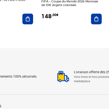
 - Le Petit Prince -
FIFA – Coupe du Monde 2026 Monnaie
de 10€ Argent colorisée
148
,00€
Ajouter au panier
Ajoute
Livraison offerte dès 2
iements 100% sécurisés
Hors livres et hors produit
marketplace
s