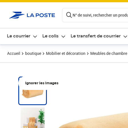
ontenu de la page
N° de suivi, rechercher un produi
Le courrier
Le colis
Le transfert de courrier
Accueil
boutique
Mobilier et décoration
Meubles de chambre
Ignorer les images