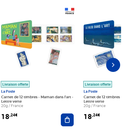
Prix 18,24€
Prix 18,24€
Livraison offerte
Livraison offerte
La Poste
La Poste
Carnet de 12 timbres - Maman dans l'art -
Carnet de 12 timbres - Le bl
Lettre verte
Lettre verte
20g / France
20g / France
18
18
,24€
,24€
r au panier
Ajouter au panier