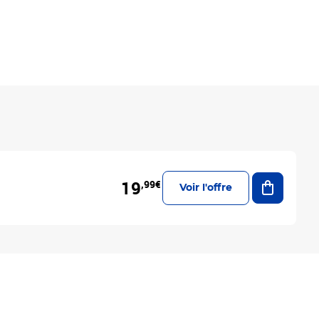
Ajouter a
19
,99€
Voir l'offre