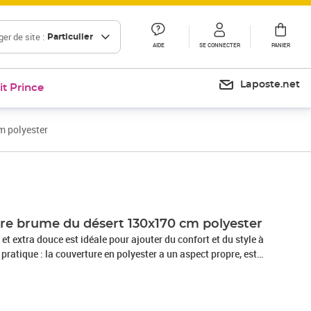
er de site :
Particulier
AIDE
SE CONNECTER
PANIER
Laposte.net
it Prince
m polyester
Prix 19,99€
re brume du désert 130x170 cm polyester
et extra douce est idéale pour ajouter du confort et du style à
 pratique : la couverture en polyester a un aspect propre, est
 durable. Elle est également lavable, ce qui permet de la
'entretien.Large utilisation : une couverture extra douce et
ire une sieste confortable au bureau. Lors des soirées