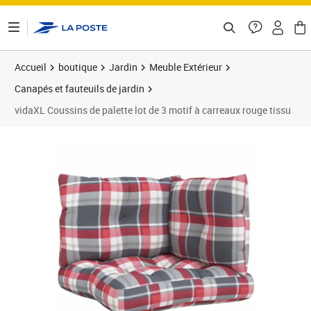
ontenu de la page
Accueil
boutique
Jardin
Meuble Extérieur
Canapés et fauteuils de jardin
vidaXL Coussins de palette lot de 3 motif à carreaux rouge tissu
Prix 30,99€
Prix b
Prix 3