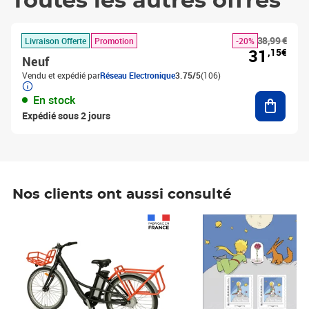
Toutes les autres offres
38,99 €
Livraison Offerte
Promotion
-20%
31
,15€
Neuf
Vendu et expédié par
Réseau Electronique
3.75/5
(106)
Ajouter
En stock
Expédié sous 2 jours
Nos clients ont aussi consulté
Prix 1 490,00€
Prix 7,50€