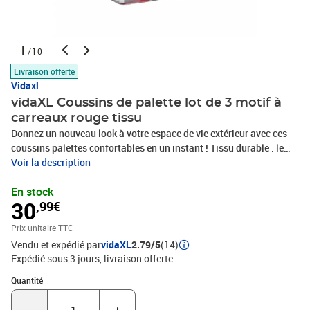
1
/10
Livraison offerte
Vidaxl
vidaXL Coussins de palette lot de 3 motif à
carreaux rouge tissu
Donnez un nouveau look à votre espace de vie extérieur avec ces
coussins palettes confortables en un instant ! Tissu durable : le
polyester est une matière synthétique connue pour sa résistance
Voir la description
aux UV et sa résistance à la traction. Le polyester est résistant à
En stock
l’eau, ce qui en fait le choix idéal pour les conditions humides ou
30
,99€
pluvieuses et est également facile à nettoyer.Rembourrage
moelleux : le coussin d’extérieur est rembourré de fibres creuses
Prix unitaire TTC
pour un confort d’assise ultra-doux et optimal. Le coussin du
Vendu et expédié par
vidaXL
2.79/5
(14)
canapé retrouve sa forme d’origine après chaque utilisation.Large
Expédié sous 3 jours
livraison offerte
application : le coussin convient non seulement à une utilisation
en extérieur comme les meubles de jardin et de patio, mais peut
Quantité : 1
Quantité
également être utilisé à l’intérieur comme coussin de canapé
familial et coussin de siège de salon. De plus, c’est une belle