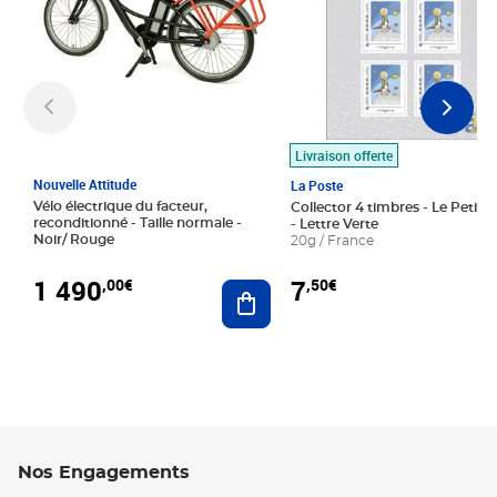
Livraison offerte
Nouvelle Attitude
La Poste
Vélo électrique du facteur,
Collector 4 timbres - Le Petit P
reconditionné - Taille normale -
- Lettre Verte
Noir/ Rouge
20g / France
1 490
7
,00€
,50€
Ajouter au panier
Nos Engagements