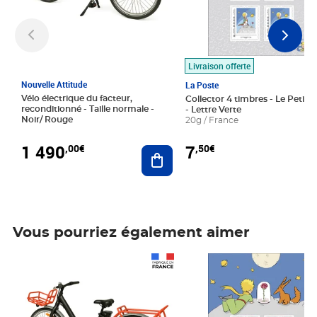
Livraison offerte
Nouvelle Attitude
La Poste
Vélo électrique du facteur,
Collector 4 timbres - Le Petit P
reconditionné - Taille normale -
- Lettre Verte
Noir/ Rouge
20g / France
1 490
7
,00€
,50€
Ajouter au panier
Vous pourriez également aimer
Prix 1 490,00€
Prix 7,50€