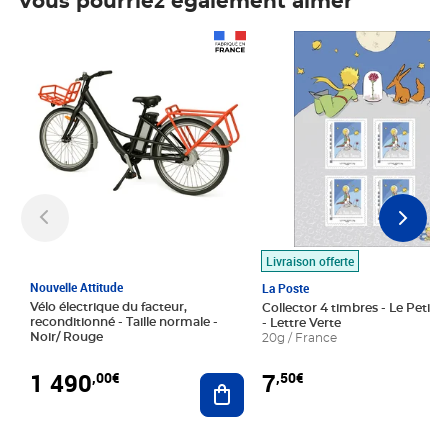
Vous pourriez également aimer
Prix 1 490,00€
Prix 7,50€
Livraison offerte
Nouvelle Attitude
La Poste
Vélo électrique du facteur,
Collector 4 timbres - Le Petit P
reconditionné - Taille normale -
- Lettre Verte
Noir/ Rouge
20g / France
1 490
7
,00€
,50€
Ajouter au panier