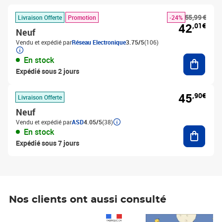
55,99 €
Livraison Offerte
Promotion
-24%
42
,01€
Neuf
Vendu et expédié par
Réseau Electronique
3.75/5
(106)
Ajouter
En stock
Expédié sous 2 jours
45
,90€
Livraison Offerte
Neuf
Vendu et expédié par
ASD
4.05/5
(38)
Ajouter
En stock
Expédié sous 7 jours
Nos clients ont aussi consulté
Prix 1 490,00€
Prix 7,50€