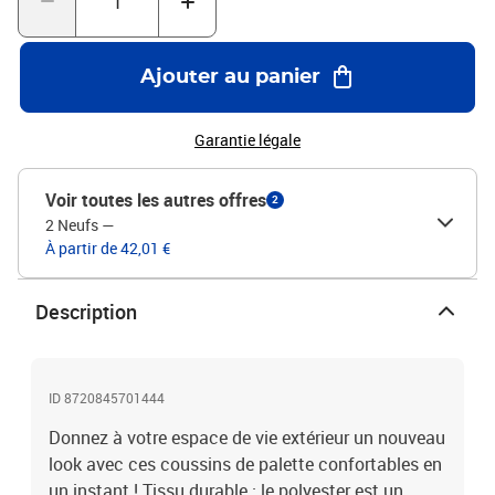
maison un nouveau look. Bon à savoir :Le produit est emballé
sous vide, il a donc besoin d'un certain temps pour se dilater et
retrouver sa forme initiale.Matériau : tissu (100 %
Ajouter au panier
polyester)Matériau de remplissage : fibre creuseDimensions du
coussin d'assise : 80 x 80 x 12 cm (L x l x é)Dimensions du coussin
de dossier : 80 x 40 x 12 cm (L x l x é)Présente des oiseaux, des
Garantie légale
feuilles et des fleursImperméableLa livraison contient :1 x coussin
de siège1 x coussin de dossier
Voir toutes les autres offres
2
2 Neufs
—
À partir de 42,01 €
Description
ID 8720845701444
Donnez à votre espace de vie extérieur un nouveau
look avec ces coussins de palette confortables en
un instant ! Tissu durable : le polyester est un