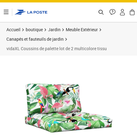
ontenu de la page
Accueil
boutique
Jardin
Meuble Extérieur
Canapés et fauteuils de jardin
vidaXL Coussins de palette lot de 2 multicolore tissu
Prix 41,99€
Prix b
Prix 4
Prix 4