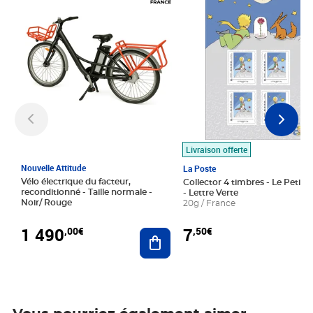
Livraison offerte
Nouvelle Attitude
La Poste
Vélo électrique du facteur,
Collector 4 timbres - Le Petit P
reconditionné - Taille normale -
- Lettre Verte
Noir/ Rouge
20g / France
1 490
7
,00€
,50€
Ajouter au panier