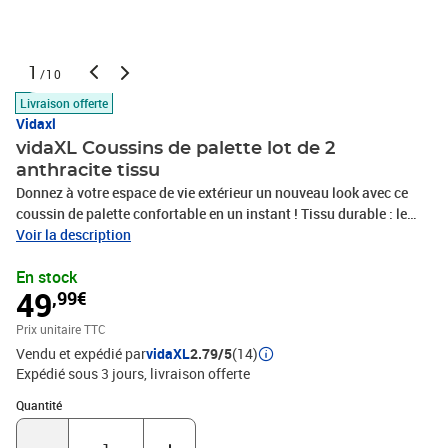
1
/10
Livraison offerte
Vidaxl
vidaXL Coussins de palette lot de 2
anthracite tissu
Donnez à votre espace de vie extérieur un nouveau look avec ce
coussin de palette confortable en un instant ! Tissu durable : le
polyester est une matière synthétique connue pour sa résistance
Voir la description
aux UV et sa résistance à la traction. Le polyester est résistant à
En stock
l’eau, ce qui en fait le choix idéal pour les conditions humides ou
49
,99€
pluvieuses et est également facile à nettoyer.Rembourrage doux :
le coussin d'extérieur est rembourré de fibres creuses pour un
Prix unitaire TTC
confort d'assise ultra-doux et optimal. Le coussin de siège
Vendu et expédié par
vidaXL
2.79/5
(14)
retrouve sa forme initiale après chaque utilisation.Large
Expédié sous 3 jours
livraison offerte
application : le coussin est non seulement adapté pour une
utilisation en extérieur comme les meubles de jardin et de terrasse,
Quantité : 1
Quantité
mais peut également être utilisé à l'intérieur comme coussin de
repose-pieds familial et coussin de siège de salon. En outre, c'est