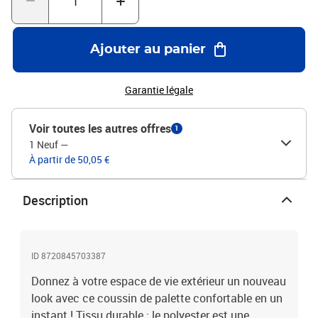
une belle décoration pour donner à votre maison un nouveau look.
Bon à savoir :Le produit est emballé sous vide, il faut donc un
certain temps pour qu’il se dilate et reprenne sa forme
Ajouter au panier
d’origine.Couleur : anthraciteMatériau : tissu (100 %
polyester)Matériau de remplissage : fibre creuseDimensions du
coussin de siège : 110 x 58 x 10 cm (L x l x é)Dimensions du
Garantie légale
coussin de dossier : 110 x 30 x 10 cm (L x l x é)ImperméableLa
livraison contient :1 x coussin de siège1 x coussin de dossier
Voir toutes les autres offres
1
1 Neuf
—
À partir de 50,05 €
Description
ID 8720845703387
Donnez à votre espace de vie extérieur un nouveau
look avec ce coussin de palette confortable en un
instant ! Tissu durable : le polyester est une