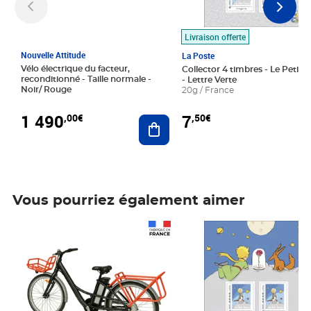
Livraison offerte
Nouvelle Attitude
La Poste
Vélo électrique du facteur,
Collector 4 timbres - Le Petit P
reconditionné - Taille normale -
- Lettre Verte
Noir/ Rouge
20g / France
1 490
7
,00€
,50€
Ajouter au panier
Vous pourriez également aimer
Prix 1 490,00€
Prix 7,50€