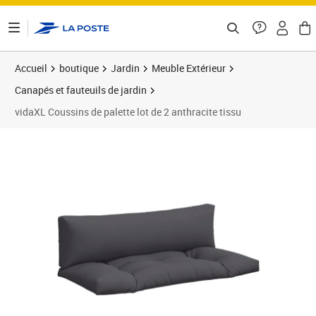
ontenu de la page
Accueil
boutique
Jardin
Meuble Extérieur
Canapés et fauteuils de jardin
vidaXL Coussins de palette lot de 2 anthracite tissu
Prix 49,99€
Prix b
Prix 5