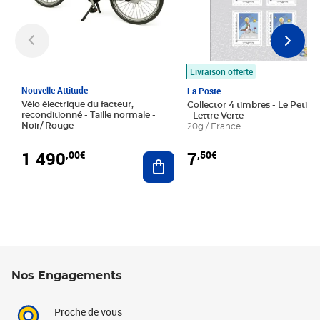
Livraison offerte
Nouvelle Attitude
La Poste
Vélo électrique du facteur,
Collector 4 timbres - Le Petit P
reconditionné - Taille normale -
- Lettre Verte
Noir/ Rouge
20g / France
1 490
7
,00€
,50€
Ajouter au panier
Nos Engagements
Proche de vous