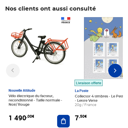
Nos clients ont aussi consulté
Prix 1 490,00€
Prix 7,50€
Livraison offerte
Nouvelle Attitude
La Poste
Vélo électrique du facteur,
Collector 4 timbres - Le Petit P
reconditionné - Taille normale -
- Lettre Verte
Noir/ Rouge
20g / France
1 490
7
,00€
,50€
Ajouter au panier