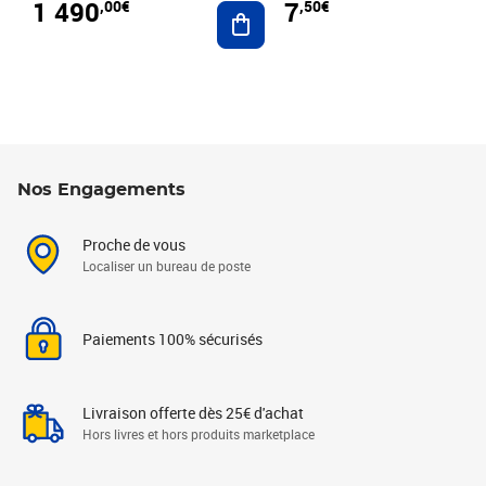
1 490
7
,00€
,50€
Ajouter au panier
Nos Engagements
Proche de vous
Localiser un bureau de poste
Paiements 100% sécurisés
Livraison offerte dès 25€ d'achat
Hors livres et hors produits marketplace