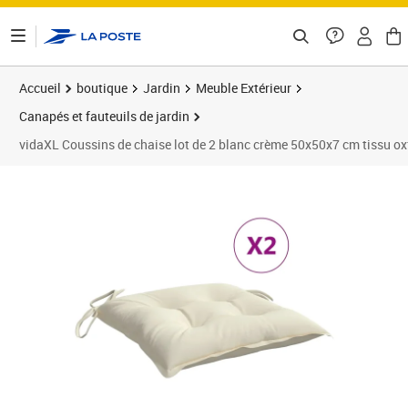
ontenu de la page
Accueil
boutique
Jardin
Meuble Extérieur
Canapés et fauteuils de jardin
vidaXL Coussins de chaise lot de 2 blanc crème 50x50x7 cm tissu ox
Prix barré 34,99 €
Prix 31,89€
Prix 3
Prix 3