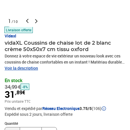
1
/10
Livraison offerte
Vidaxl
vidaXL Coussins de chaise lot de 2 blanc
crème 50x50x7 cm tissu oxford
Donnez à votre espace de vie extérieur un nouveau look avec ces
coussins de chaise confortables en un instant ! Matériau durable :
le tissu Oxford est léger, résistant à l'eau, ainsi qu'aux dommages
Voir la description
et à la saleté. Le fil utilisé pour le tissage rend le tissu durable et
En stock
respirant. Il est également naturellement résistant aux
34,99 €
plis.Rembourrage doux : le coussin d'extérieur est garni de fibre
-8%
31
,89€
creuse PP pour un confort d'assise ultra-doux et optimal. Le
coussin de chaise retrouve sa forme d'origine après chaque
Prix unitaire TTC
utilisation.Large application : le coussin est non seulement
Vendu et expédié par
Réseau Electronique
3.75/5
(106)
adapté pour une utilisation en extérieur comme les meubles de
Expédié sous 2 jours
livraison offerte
jardin et de terrasse, mais peut également être utilisé à l'intérieur
Quantité : 1
comme coussin de chaise familiale et coussin de chaise de
Quantité
bureau. En outre, c'est une belle décoration pour donner à votre