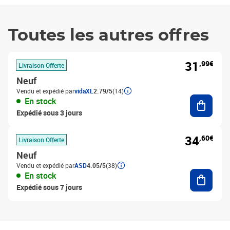
Toutes les autres offres
31
,99€
Livraison Offerte
Neuf
Vendu et expédié par
vidaXL
2.79/5
(14)
Ajouter
En stock
Expédié sous 3 jours
34
,60€
Livraison Offerte
Neuf
Vendu et expédié par
ASD
4.05/5
(38)
Ajouter
En stock
Expédié sous 7 jours