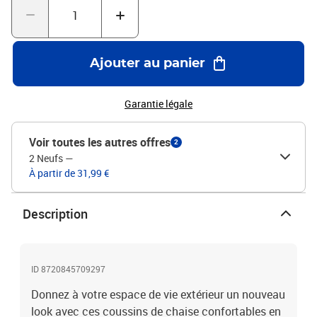
maison un nouveau look.Conception antidérapante : des cordes
bien conçues permettent de fixer facilement le coussin de siège
aux meubles et de le maintenir proprement et en toute sécurité.
Bon à savoir :Le produit est emballé sous vide, il a donc besoin
Ajouter au panier
d'un certain temps pour se dilater et retrouver sa forme
initiale.Couleur : blanc crèmeMatériau : tissu Oxford (100 %
polyester)Matériau de remplissage : fibre creuse en PPDimensions
Garantie légale
(chacun) : 50 x 50 x 7 cm (L x l x é)Longueur de la corde (chacune) :
30 cmAvec 2 jeux de cordesImperméableLa livraison contient :2 x
Voir toutes les autres offres
2
coussin
2 Neufs
—
À partir de 31,99 €
Description
ID 8720845709297
Donnez à votre espace de vie extérieur un nouveau
look avec ces coussins de chaise confortables en