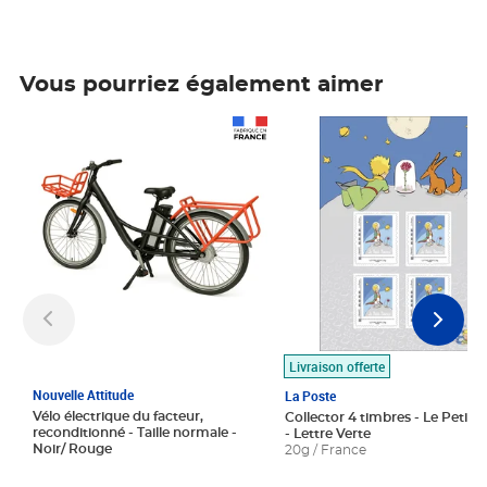
Vous pourriez également aimer
Prix 1 490,00€
Prix 7,50€
Livraison offerte
Nouvelle Attitude
La Poste
Vélo électrique du facteur,
Collector 4 timbres - Le Petit P
reconditionné - Taille normale -
- Lettre Verte
Noir/ Rouge
20g / France