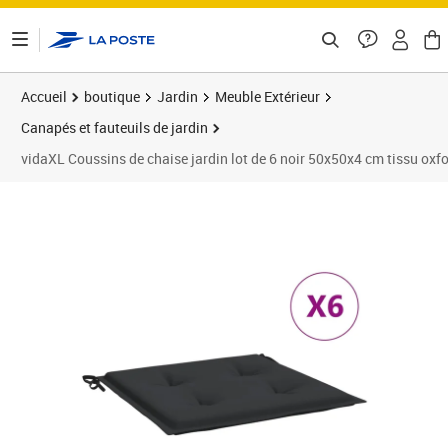
ontenu de la page
Accueil
boutique
Jardin
Meuble Extérieur
Canapés et fauteuils de jardin
vidaXL Coussins de chaise jardin lot de 6 noir 50x50x4 cm tissu oxf
Prix 50,89€
Prix 5