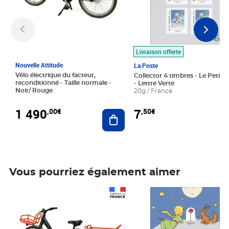
Livraison offerte
Nouvelle Attitude
La Poste
Vélo électrique du facteur,
Collector 4 timbres - Le Petit P
reconditionné - Taille normale -
- Lettre Verte
Noir/ Rouge
20g / France
1 490
7
,00€
,50€
Ajouter au panier
Vous pourriez également aimer
Prix 1 490,00€
Prix 7,50€