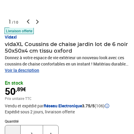
1
/10
Livraison offerte
Vidaxl
vidaXL Coussins de chaise jardin lot de 6 noir
50x50x4 cm tissu oxford
Donnez à votre espace de vie extérieur un nouveau look avec ces
coussins de chaise confortables en un instant ! Matériau durable :
le tissu Oxford est léger, résistant à l'eau, ainsi qu'aux dommages
Voir la description
et à la saleté. Le fil utilisé pour le tissage rend le tissu durable et
En stock
respirant. Il est également naturellement résistant aux
50
,89€
plis.Rembourrage doux : le coussin d'extérieur est rembourré de
fibre de mousse pour un confort d'assise ultra-doux et optimal. Le
Prix unitaire TTC
coussin de chaise retrouve sa forme initiale après chaque
Vendu et expédié par
Réseau Electronique
3.75/5
(106)
utilisation.Large application : le coussin est non seulement
Expédié sous 2 jours
livraison offerte
adapté pour une utilisation en extérieur comme les meubles de
jardin et de terrasse, mais peut également être utilisé à l'intérieur
Quantité : 1
Quantité
comme coussin de chaise familiale et coussin de chaise de
bureau. En outre, c'est une belle décoration pour donner à votre