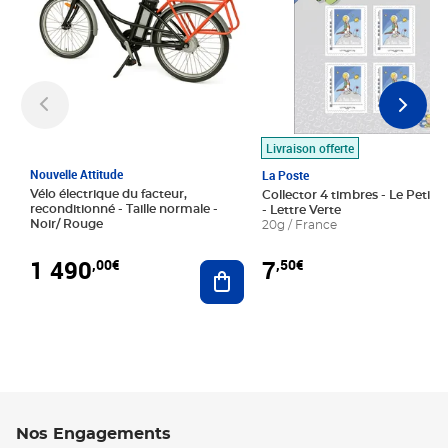
Livraison offerte
Nouvelle Attitude
La Poste
Vélo électrique du facteur,
Collector 4 timbres - Le Petit P
reconditionné - Taille normale -
- Lettre Verte
Noir/ Rouge
20g / France
1 490
7
,00€
,50€
Ajouter au panier
Nos Engagements