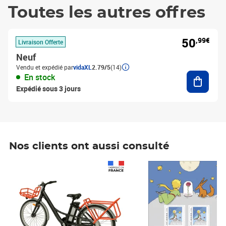
Toutes les autres offres
50
,99€
Livraison Offerte
Neuf
Vendu et expédié par
vidaXL
2.79/5
(14)
Ajouter
En stock
Expédié sous 3 jours
Nos clients ont aussi consulté
Prix 1 490,00€
Prix 7,50€