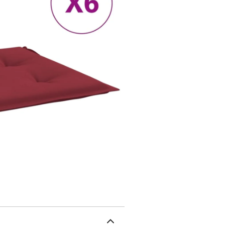
ultra-doux et optimal. L
utilisation.Large applic
utilisation en extérieur
également être utilisé à
chaise de bureau. En out
nouveau look.Conception
facilement le coussin de
sécurité. Bon à savoir :L
temps pour se dilater et
: tissu Oxford (100 % p
(chacun) : 50 x 50 x 4 c
de cordesImperméableLa 