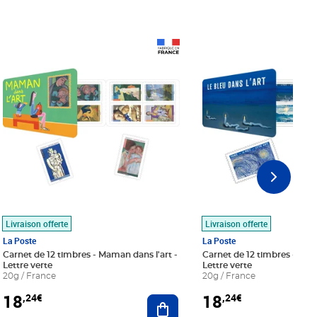
Prix 18,24€
Prix 18,24€
Livraison offerte
Livraison offerte
La Poste
La Poste
Carnet de 12 timbres - Maman dans l'art -
Carnet de 12 timbres - Le bl
Lettre verte
Lettre verte
20g / France
20g / France
18
18
,24€
,24€
r au panier
Ajouter au panier