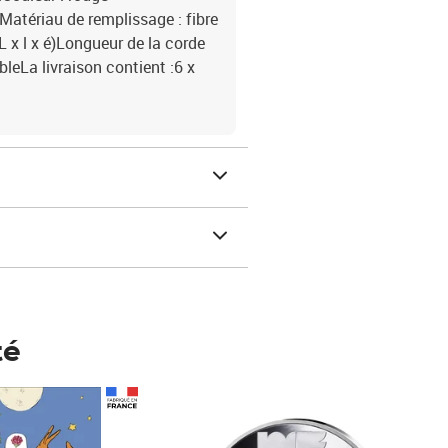
Matériau de remplissage : fibre
 x l x é)Longueur de la corde
eLa livraison contient :6 x
té
Prix 148,00€