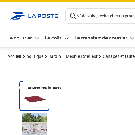
ontenu de la page
N° de suivi, rechercher un produi
Le courrier
Le colis
Le transfert de courrier
Accueil
boutique
Jardin
Meuble Extérieur
Canapés et fauteu
Ignorer les images