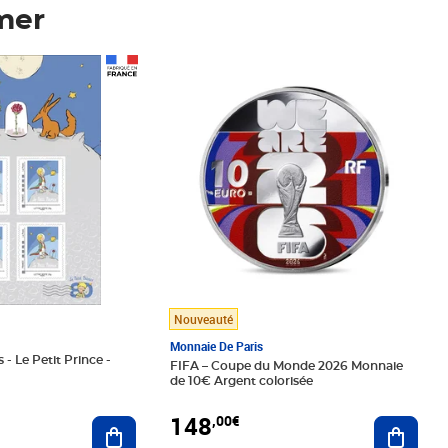
mer
Prix 148,00€
Nouveauté
Monnaie De Paris
 - Le Petit Prince -
FIFA – Coupe du Monde 2026 Monnaie
de 10€ Argent colorisée
148
,00€
Ajouter au panier
Ajoute