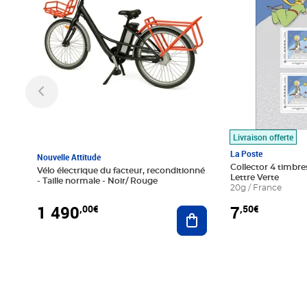
Livraison offerte
La Poste
Nouvelle Attitude
Collector 4 timbres
Vélo électrique du facteur, reconditionné
Lettre Verte
- Taille normale - Noir/ Rouge
20g / France
1 490
7
,00€
,50€
Ajouter au panier