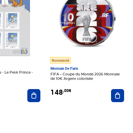
Nouveauté
Monnaie De Paris
 - Le Petit Prince -
FIFA – Coupe du Monde 2026 Monnaie
de 10€ Argent colorisée
148
,00€
Ajouter au panier
Ajoute