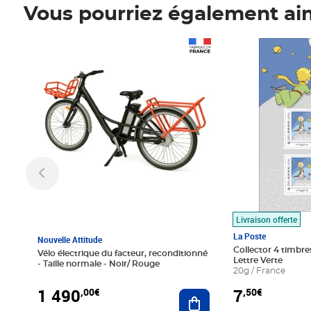
Vous pourriez également ai
Prix 1 490,00€
Prix 7,50€
Livraison offerte
La Poste
Nouvelle Attitude
Collector 4 timbres
Vélo électrique du facteur, reconditionné
Lettre Verte
- Taille normale - Noir/ Rouge
20g / France
1 490
7
,00€
,50€
Ajouter au panier