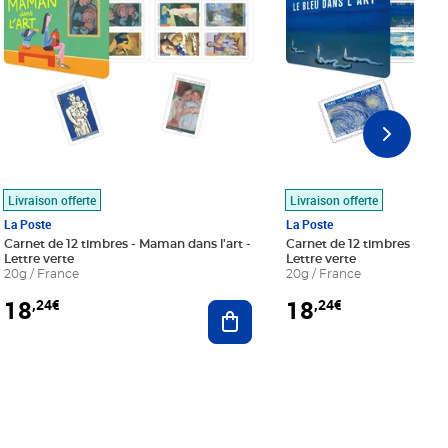
Livraison offerte
Livraison offerte
La Poste
La Poste
Carnet de 12 timbres - Maman dans l'art -
Carnet de 12 timbres - Le bl
Lettre verte
Lettre verte
20g / France
20g / France
18
18
,24€
,24€
r au panier
Ajouter au panier