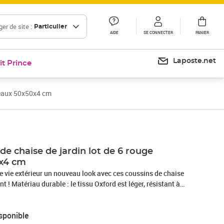
er de site :
Particulier
AIDE
SE CONNECTER
PANIER
Laposte.net
it Prince
deaux 50x50x4 cm
de chaise de jardin lot de 6 rouge
x4 cm
e vie extérieur un nouveau look avec ces coussins de chaise
t ! Matériau durable : le tissu Oxford est léger, résistant à
es et à la saleté. Le fil utilisé pour le tissage rend le tissu
 est également naturellement résistant aux plis.Rembourrage
sponible
rieur est rembourré de fibre de mousse pour un confort d'assise