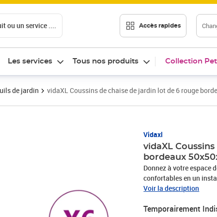
t ou un service ....
Chang
Accès rapides
Les services
Tous nos produits
Collection Pet
ils de jardin
vidaXL Coussins de chaise de jardin lot de 6 rouge bor
Vidaxl
vidaXL Coussins 
bordeaux 50x50
Donnez à votre espace d
confortables en un instan
l'eau, ainsi qu'aux dommag
Voir la description
durable et respirant. Il
Temporairement Indi
doux : le coussin d'exté