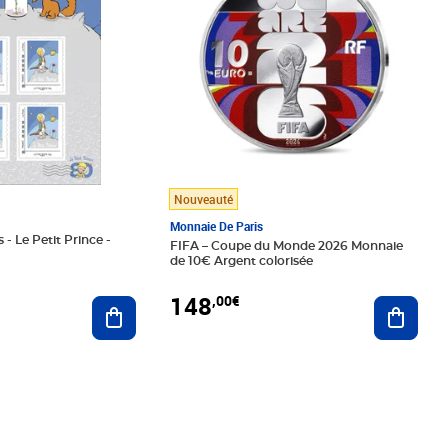
Nouveauté
Monnaie De Paris
 - Le Petit Prince -
FIFA – Coupe du Monde 2026 Monnaie
de 10€ Argent colorisée
148
,00€
Ajouter au panier
Ajoute