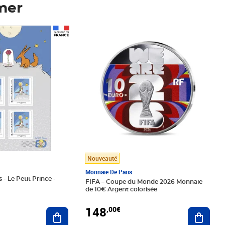
mer
Prix 148,00€
Nouveauté
Monnaie De Paris
 - Le Petit Prince -
FIFA – Coupe du Monde 2026 Monnaie
de 10€ Argent colorisée
148
,00€
Ajouter au panier
Ajoute