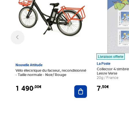
Livraison offerte
La Poste
Nouvelle Attitude
Collector 4 timbres
Vélo électrique du facteur, reconditionné
Lettre Verte
- Taille normale - Noir/ Rouge
20g / France
1 490
7
,00€
,50€
Ajouter au panier