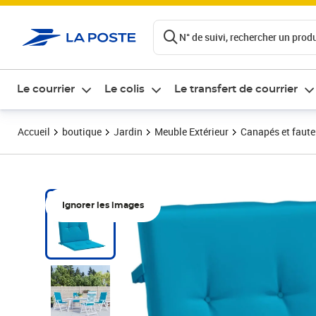
ontenu de la page
N° de suivi, rechercher un produi
Le courrier
Le colis
Le transfert de courrier
Accueil
boutique
Jardin
Meuble Extérieur
Canapés et fauteu
Ignorer les images