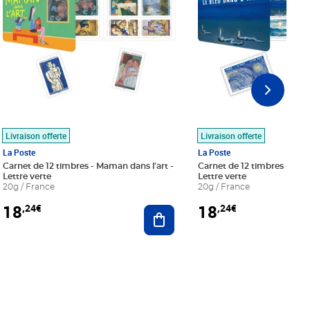
Livraison offerte
Livraison offerte
La Poste
La Poste
Carnet de 12 timbres - Maman dans l'art -
Carnet de 12 timbres - Le bl
Lettre verte
Lettre verte
20g / France
20g / France
18
18
,24€
,24€
r au panier
Ajouter au panier