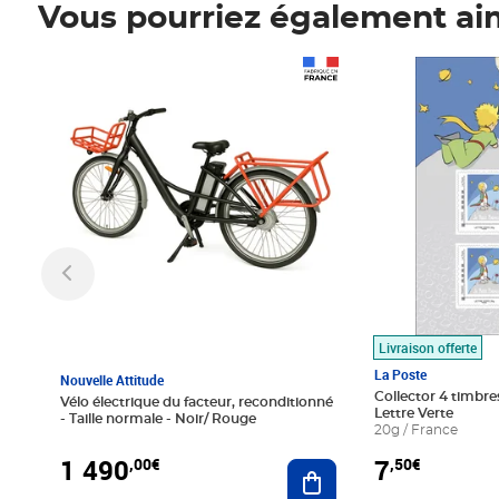
Vous pourriez également ai
Prix 1 490,00€
Prix 7,50€
Livraison offerte
La Poste
Nouvelle Attitude
Collector 4 timbres
Vélo électrique du facteur, reconditionné
Lettre Verte
- Taille normale - Noir/ Rouge
20g / France
1 490
7
,00€
,50€
Ajouter au panier