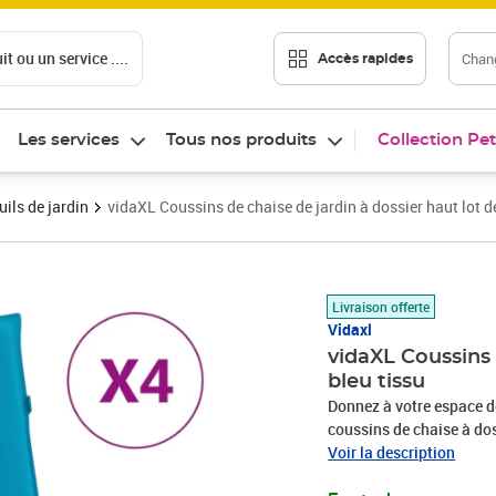
t ou un service ....
Chang
Accès rapides
Les services
Tous nos produits
Collection Pet
ils de jardin
vidaXL Coussins de chaise de jardin à dossier haut lot de
Prix 38,99€
Livraison offerte
Vidaxl
vidaXL Coussins 
bleu tissu
Donnez à votre espace d
coussins de chaise à dos
un matériau synthétique 
Voir la description
traction. Le polyester est