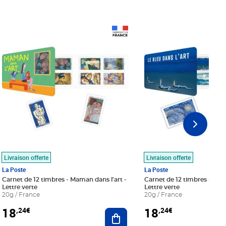
Prix 18,24€
Prix 18,24€
Livraison offerte
Livraison offerte
La Poste
La Poste
Carnet de 12 timbres - Maman dans l'art -
Carnet de 12 timbres - Le bl
Lettre verte
Lettre verte
20g / France
20g / France
18
18
,24€
,24€
r au panier
Ajouter au panier