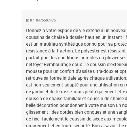
ID 8718475507475
Donnez à votre espace de vie extérieur un nouvea
coussins de chaise à dossier haut en un instant ! M
est un matériau synthétique connu pour sa protect
résistance à la traction. Le polyester est résistant 
parfait pour les conditions humides ou pluvieuses e
nettoyer.Rembourrage doux : le coussin d'extérieur
mousse pour un confort d'assise ultra-doux et opt
retrouve sa forme initiale après chaque utilisation
est non seulement adapté pour une utilisation en
de jardin et de terrasse, mais peut également être 
coussin de chaise familiale et coussin de chaise d
belle décoration pour donner à votre maison un n
glissement : des cordes bien conçues et une sangl
de fixer facilement le coussin de siège aux meuble
proprement et en toute sécurité. Bon à savoir :Le p