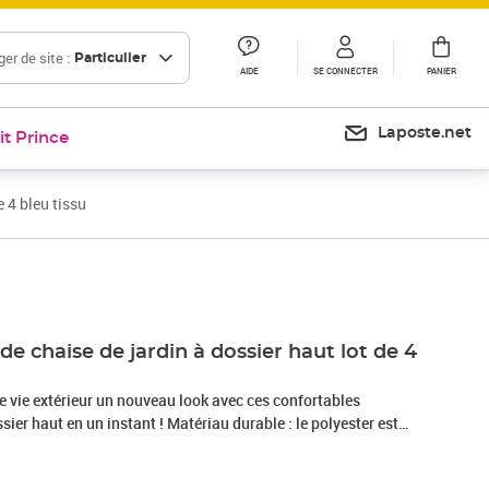
er de site :
Particulier
AIDE
SE CONNECTER
PANIER
Laposte.net
it Prince
 4 bleu tissu
Prix barré 45,99 €
Prix 39,04€
Prix 53,88€
de chaise de jardin à dossier haut lot de 4
e vie extérieur un nouveau look avec ces confortables
sier haut en un instant ! Matériau durable : le polyester est
connu pour sa protection contre les UV et sa résistance à la
 résistant à l'eau, ce qui en fait le choix parfait pour les