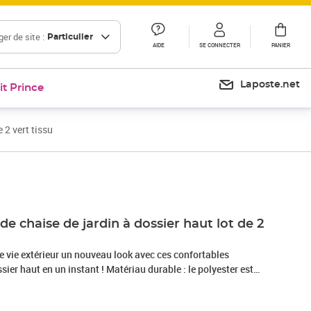
er de site :
Particulier
AIDE
SE CONNECTER
PANIER
Laposte.net
it Prince
 2 vert tissu
Prix 43,99€
de chaise de jardin à dossier haut lot de 2
e vie extérieur un nouveau look avec ces confortables
sier haut en un instant ! Matériau durable : le polyester est
connu pour sa protection contre les UV et sa résistance à la
 résistant à l'eau, ce qui en fait le choix parfait pour les