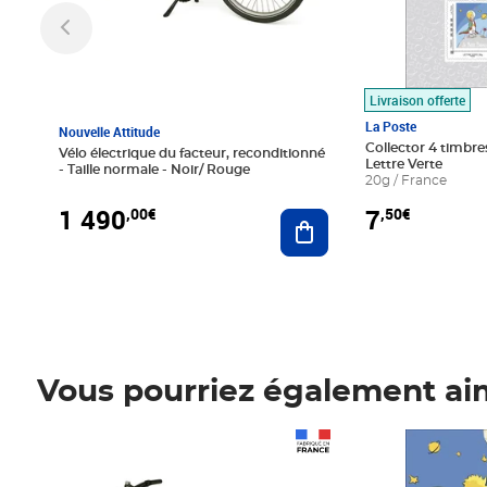
Livraison offerte
La Poste
Nouvelle Attitude
Collector 4 timbres
Vélo électrique du facteur, reconditionné
Lettre Verte
- Taille normale - Noir/ Rouge
20g / France
1 490
7
,00€
,50€
Ajouter au panier
Vous pourriez également ai
Prix 1 490,00€
Prix 7,50€