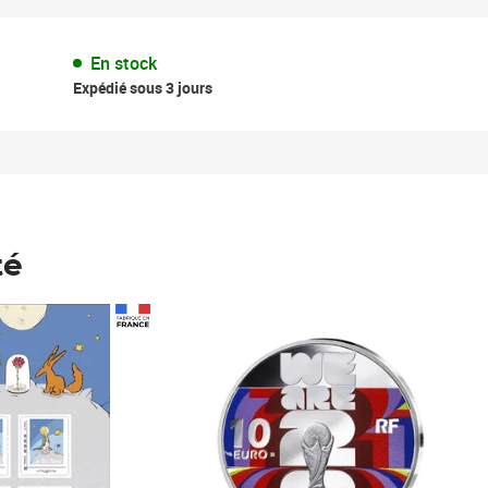
En stock
Expédié sous 3 jours
té
Prix 148,00€