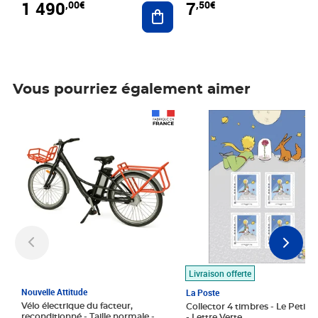
1 490
7
,00€
,50€
Ajouter au panier
Vous pourriez également aimer
Prix 1 490,00€
Prix 7,50€
Livraison offerte
Nouvelle Attitude
La Poste
Vélo électrique du facteur,
Collector 4 timbres - Le Petit P
reconditionné - Taille normale -
- Lettre Verte