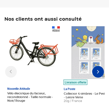
Nos clients ont aussi consulté
Prix 1 490,00€
Prix 7,50€
Livraison offerte
Nouvelle Attitude
La Poste
Vélo électrique du facteur,
Collector 4 timbres - Le Petit P
reconditionné - Taille normale -
- Lettre Verte
Noir/ Rouge
20g / France