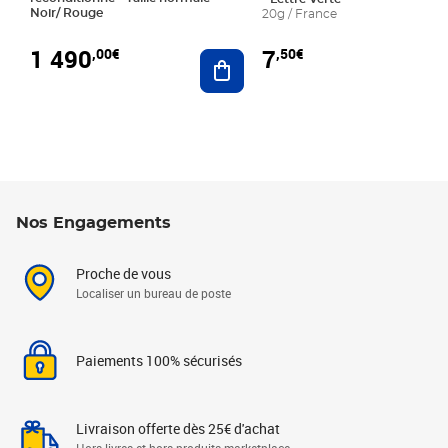
Noir/ Rouge
20g / France
1 490
7
,00€
,50€
Ajouter au panier
Nos Engagements
Proche de vous
Localiser un bureau de poste
Paiements 100% sécurisés
Livraison offerte dès 25€ d'achat