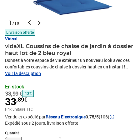
1
/10
Livraison offerte
Vidaxl
vidaXL Coussins de chaise de jardin à dossier
haut lot de 2 bleu royal
Donnez à votre espace de vie extérieur un nouveau look avec ces
confortables coussins de chaise à dossier haut en un instant !
Matériau durable : le polyester est un matériau synthétique connu
Voir la description
pour sa protection contre les UV et sa résistance à la traction. Le
En stock
polyester est résistant à l'eau, ce qui en fait le choix parfait pour
38,99 €
les conditions humides ou pluvieuses et il est facile à
-13%
33
,89€
nettoyer.Rembourrage doux : le coussin d'extérieur est rembourré
de fibre de mousse pour un confort d'assise ultra-doux et optimal.
Prix unitaire TTC
Le coussin de chaise retrouve sa forme initiale après chaque
Vendu et expédié par
Réseau Electronique
3.75/5
(106)
utilisation.Large application : le coussin est non seulement
Expédié sous 2 jours
livraison offerte
adapté pour une utilisation en extérieur comme les meubles de
Quantité : 1
jardin et de terrasse, mais peut également être utilisé à l'intérieur
Quantité
comme coussin de chaise familiale et coussin de chaise de