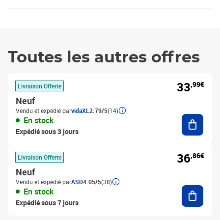
Toutes les autres offres
33
,99€
Livraison Offerte
Neuf
Vendu et expédié par
vidaXL
2.79/5
(14)
Ajouter
En stock
Expédié sous 3 jours
36
,86€
Livraison Offerte
Neuf
Vendu et expédié par
ASD
4.05/5
(38)
Ajouter
En stock
Expédié sous 7 jours