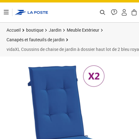
ontenu de la page
Accueil
boutique
Jardin
Meuble Extérieur
Canapés et fauteuils de jardin
vidaXL Coussins de chaise de jardin à dossier haut lot de 2 bleu roya
Prix barré 38,99 €
Prix 33,89€
Prix 3
Prix 3