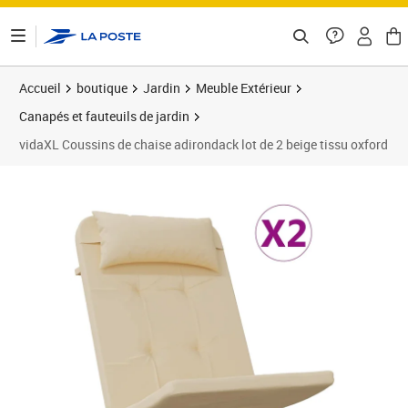
ontenu de la page
Accueil
boutique
Jardin
Meuble Extérieur
Canapés et fauteuils de jardin
vidaXL Coussins de chaise adirondack lot de 2 beige tissu oxford
Prix 66,89€
Prix 6
Prix 7