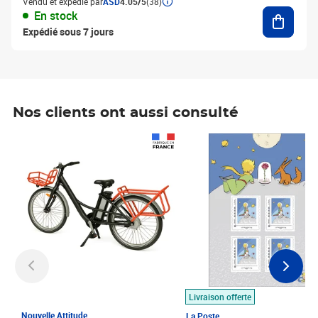
Vendu et expédié par
ASD
4.05/5
(38)
Ajouter
En stock
Expédié sous 7 jours
Nos clients ont aussi consulté
Prix 1 490,00€
Prix 7,50€
Livraison offerte
Nouvelle Attitude
La Poste