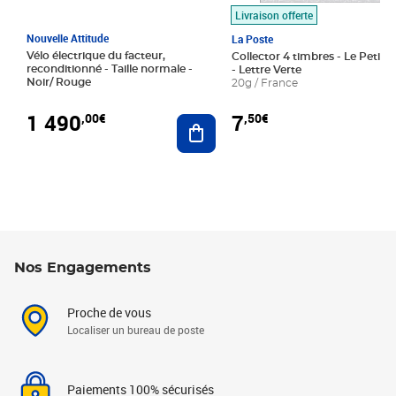
Livraison offerte
Nouvelle Attitude
La Poste
Vélo électrique du facteur,
Collector 4 timbres - Le Petit P
reconditionné - Taille normale -
- Lettre Verte
Noir/ Rouge
20g / France
1 490
7
,00€
,50€
Ajouter au panier
Nos Engagements
Proche de vous
Localiser un bureau de poste
Paiements 100% sécurisés