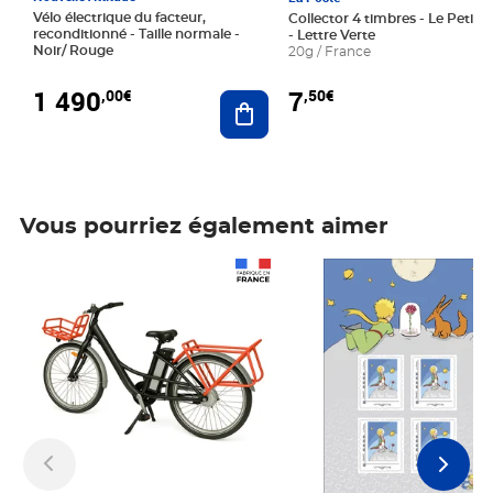
Vélo électrique du facteur,
Collector 4 timbres - Le Petit P
reconditionné - Taille normale -
- Lettre Verte
Noir/ Rouge
20g / France
1 490
7
,00€
,50€
Ajouter au panier
Vous pourriez également aimer
Prix 1 490,00€
Prix 7,50€