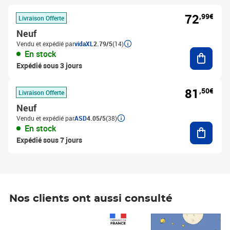
72
,99€
Livraison Offerte
Neuf
Vendu et expédié par
vidaXL
2.79/5
(14)
Ajouter
En stock
Expédié sous 3 jours
81
,50€
Livraison Offerte
Neuf
Vendu et expédié par
ASD
4.05/5
(38)
Ajouter
En stock
Expédié sous 7 jours
Nos clients ont aussi consulté
Prix 1 490,00€
Prix 7,50€