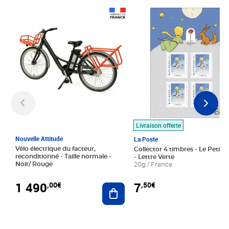
Prix 1 490,00€
Prix 7,50€
Livraison offerte
Nouvelle Attitude
La Poste
Vélo électrique du facteur,
Collector 4 timbres - Le Petit P
reconditionné - Taille normale -
- Lettre Verte
Noir/ Rouge
20g / France
1 490
7
,00€
,50€
Ajouter au panier