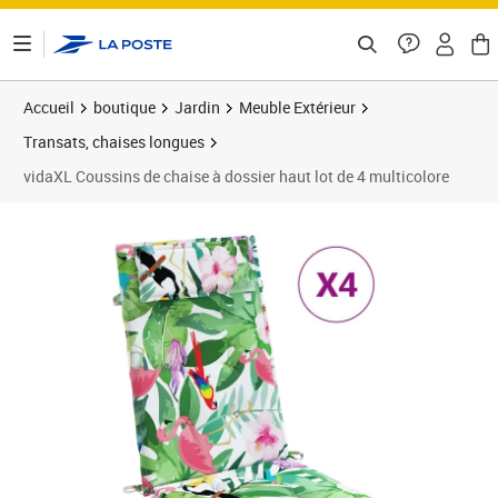
ontenu de la page
Accueil
boutique
Jardin
Meuble Extérieur
Transats, chaises longues
vidaXL Coussins de chaise à dossier haut lot de 4 multicolore
Prix 72,89€
Prix 7
Prix 8