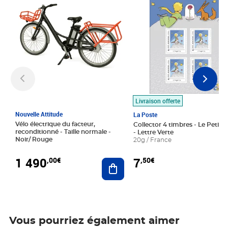
Livraison offerte
Nouvelle Attitude
La Poste
Vélo électrique du facteur,
Collector 4 timbres - Le Petit P
reconditionné - Taille normale -
- Lettre Verte
Noir/ Rouge
20g / France
1 490
7
,00€
,50€
Ajouter au panier
Vous pourriez également aimer