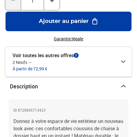
maison un nouveau look. Bon à savoir :Le produit est emballé
sous vide, il a donc besoin d'un certain temps pour se dilater et
retrouver sa forme initiale.Matériau : tissu Oxford (100 %
Ajouter au panier
polyester)Matériau de remplissage : fibre de mousseDimensions :
120 x 50 x 3 cm (L x l x é)Dimensions de la têtière : 40 x 20 x 3 cm
(L x l x é)Motif d'oiseaux, de feuilles et de fleursConvient aux
Garantie légale
chaises à dossier hautImperméableLa livraison contient :4 x
coussin de chaise à dossier haut
Voir toutes les autres offres
2
2 Neufs
—
À partir de 72,99 €
Description
ID 8720845713423
Donnez à votre espace de vie extérieur un nouveau
look avec ces confortables coussins de chaise à
dossier haut en un instant ! Matériau durable : le