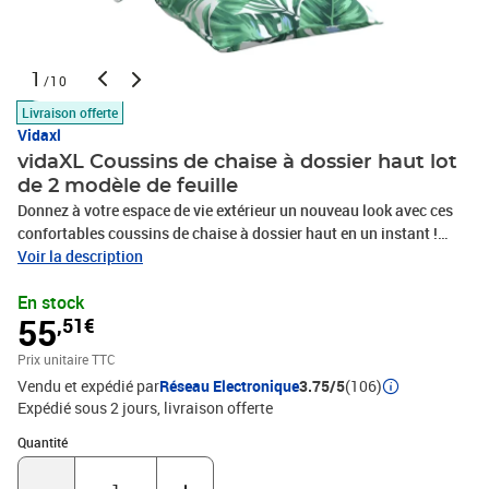
1
/10
Livraison offerte
Vidaxl
vidaXL Coussins de chaise à dossier haut lot
de 2 modèle de feuille
Donnez à votre espace de vie extérieur un nouveau look avec ces
confortables coussins de chaise à dossier haut en un instant !
Matériau durable : le tissu Oxford est léger, résistant à l'eau, ainsi
Voir la description
qu'aux dommages et à la saleté. Le fil utilisé pour le tissage rend le
En stock
tissu durable et respirant. Il est également naturellement résistant
55
,51€
aux plis.Rembourrage doux : le coussin d'extérieur est garni de
fibre creuse PP pour un confort d'assise ultra-doux et optimal. Le
Prix unitaire TTC
coussin de chaise retrouve sa forme d'origine après chaque
Vendu et expédié par
Réseau Electronique
3.75/5
(106)
utilisation.Large application : le coussin est non seulement
Expédié sous 2 jours
livraison offerte
adapté pour une utilisation à l'extérieur comme les meubles de
jardin et de terrasse, mais peut également être utilisé à l'intérieur
Quantité : 1
Quantité
comme coussin de chaise familiale et coussin de chaise de
bureau. En outre, c'est une belle décoration pour donner à votre