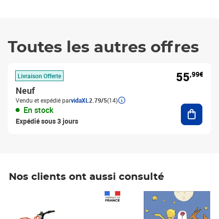
Toutes les autres offres
55
,99€
Livraison Offerte
Neuf
Vendu et expédié par
vidaXL
2.79/5
(14)
Ajouter
En stock
Expédié sous 3 jours
Nos clients ont aussi consulté
Prix 1 490,00€
Prix 7,50€