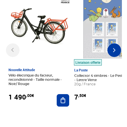
Livraison offerte
Nouvelle Attitude
La Poste
Vélo électrique du facteur,
Collector 4 timbres - Le Petit P
reconditionné - Taille normale -
- Lettre Verte
Noir/ Rouge
20g / France
1 490
7
,00€
,50€
Ajouter au panier