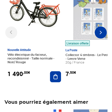
Livraison offerte
Nouvelle Attitude
La Poste
Vélo électrique du facteur,
Collector 4 timbres - Le Petit P
reconditionné - Taille normale -
- Lettre Verte
Noir/ Rouge
20g / France
1 490
7
,00€
,50€
Ajouter au panier
Vous pourriez également aimer
Prix 1 490,00€
Prix 7,50€