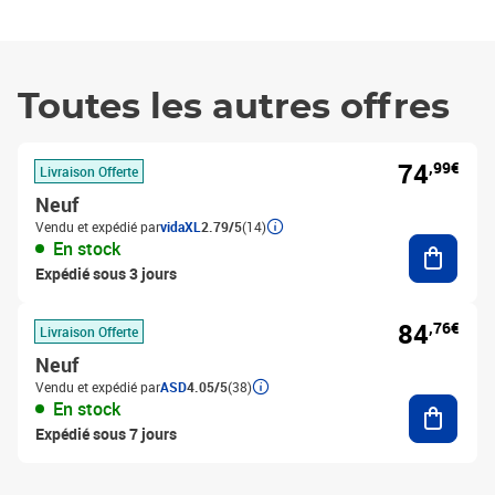
Toutes les autres offres
74
,99€
Livraison Offerte
Neuf
Vendu et expédié par
vidaXL
2.79/5
(14)
Ajouter
En stock
Expédié sous 3 jours
84
,76€
Livraison Offerte
Neuf
Vendu et expédié par
ASD
4.05/5
(38)
Ajouter
En stock
Expédié sous 7 jours