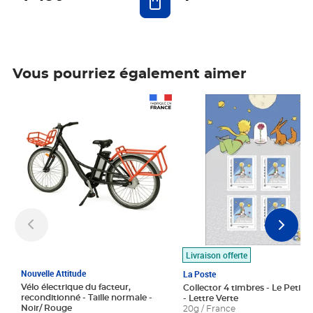
Vous pourriez également aimer
Prix 1 490,00€
Prix 7,50€
Livraison offerte
Nouvelle Attitude
La Poste
Vélo électrique du facteur,
Collector 4 timbres - Le Petit P
reconditionné - Taille normale -
- Lettre Verte
Noir/ Rouge
20g / France