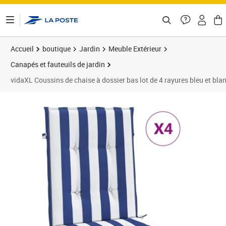
ontenu de la page
Accueil
boutique
Jardin
Meuble Extérieur
Canapés et fauteuils de jardin
vidaXL Coussins de chaise à dossier bas lot de 4 rayures bleu et bla
Prix 74,90€
Prix 7
Prix 8