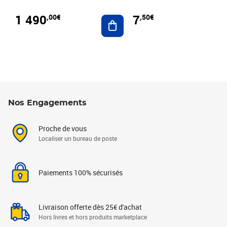
1 490
7
,00€
,50€
Ajouter au panier
Nos Engagements
Proche de vous
Localiser un bureau de poste
Paiements 100% sécurisés
Livraison offerte dès 25€ d'achat
Hors livres et hors produits marketplace