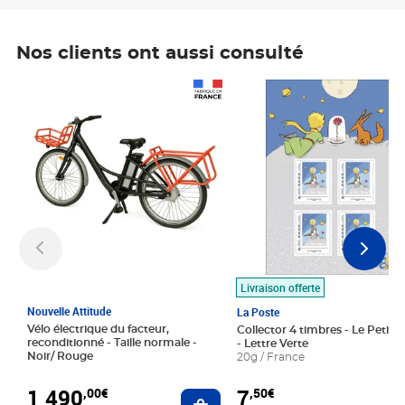
Nos clients ont aussi consulté
Prix 1 490,00€
Prix 7,50€
Livraison offerte
Nouvelle Attitude
La Poste
Vélo électrique du facteur,
Collector 4 timbres - Le Petit P
reconditionné - Taille normale -
- Lettre Verte
Noir/ Rouge
20g / France
1 490
7
,00€
,50€
Ajouter au panier