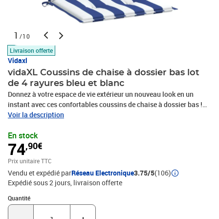
1
/10
Livraison offerte
Vidaxl
vidaXL Coussins de chaise à dossier bas lot
de 4 rayures bleu et blanc
Donnez à votre espace de vie extérieur un nouveau look en un
instant avec ces confortables coussins de chaise à dossier bas !
Tissu durable : le polyester est un matériau synthétique reconnu
Voir la description
pour sa résistance aux UV et à la traction. Le polyester est
En stock
résistant à l'eau, ce qui en fait le choix idéal pour les conditions
74
,90€
humides ou pluvieuses, et est également facile à
nettoyer.Rembourrage doux : le coussin d'extérieur est rembourré
Prix unitaire TTC
de fibre de mousse pour un confort d'assise ultra-doux et optimal.
Vendu et expédié par
Réseau Electronique
3.75/5
(106)
Le coussin de banc retrouve sa forme initiale après chaque
Expédié sous 2 jours
livraison offerte
utilisation.Large application : le coussin est non seulement
adapté pour une utilisation en extérieur comme les meubles de
Quantité : 1
Quantité
jardin et de terrasse, mais peut également être utilisé à l'intérieur
comme coussin de chaise familiale et coussin de chaise de