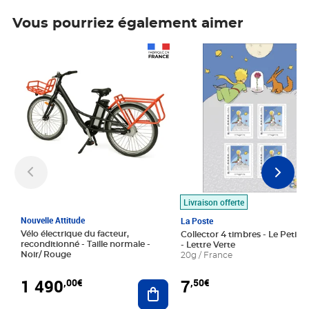
Vous pourriez également aimer
Prix 1 490,00€
Prix 7,50€
Livraison offerte
Nouvelle Attitude
La Poste
Vélo électrique du facteur,
Collector 4 timbres - Le Petit P
reconditionné - Taille normale -
- Lettre Verte
Noir/ Rouge
20g / France
1 490
7
,00€
,50€
Ajouter au panier