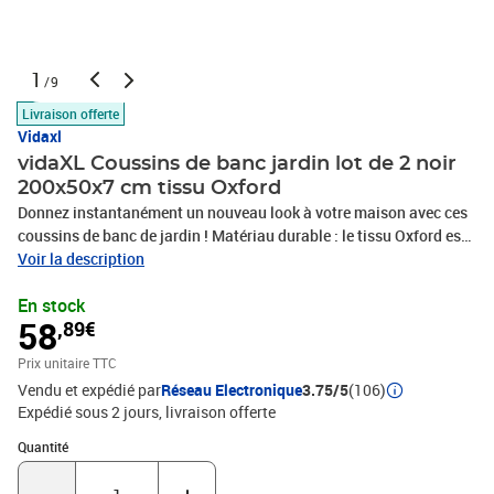
1
/9
Livraison offerte
Vidaxl
vidaXL Coussins de banc jardin lot de 2 noir
200x50x7 cm tissu Oxford
Donnez instantanément un nouveau look à votre maison avec ces
coussins de banc de jardin ! Matériau durable : le tissu Oxford est
léger, résistant à l'eau, ainsi qu'aux dommages et à la saleté. Le fil
Voir la description
utilisé pour le tissage rend le tissu durable et respirant. Il est
En stock
également naturellement résistant aux plis.Rembourrage doux : le
58
,89€
coussin d'extérieur est rembourré de fibres creuses pour un confort
d'assise ultra-doux et optimal. Le coussin de banc retrouve sa
Prix unitaire TTC
forme initiale après chaque utilisation.Large application : le
Vendu et expédié par
Réseau Electronique
3.75/5
(106)
coussin est non seulement adapté pour une utilisation en extérieur
Expédié sous 2 jours
livraison offerte
comme les meubles de jardin et de terrasse, mais peut également
être utilisé à l'intérieur comme coussin de banc familial et coussin
Quantité : 1
Quantité
de siège de salon. En outre, c'est une belle décoration pour donner
à votre maison un nouveau look.Conception antidérapante : des