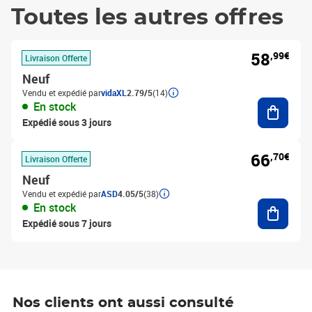
Toutes les autres offres
58
,99€
Livraison Offerte
Neuf
Vendu et expédié par
vidaXL
2.79/5
(14)
Ajouter
En stock
Expédié sous 3 jours
66
,70€
Livraison Offerte
Neuf
Vendu et expédié par
ASD
4.05/5
(38)
Ajouter
En stock
Expédié sous 7 jours
Nos clients ont aussi consulté