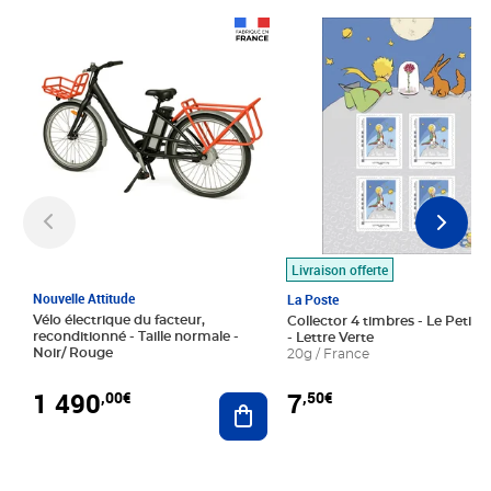
Prix 1 490,00€
Prix 7,50€
Livraison offerte
Nouvelle Attitude
La Poste
Vélo électrique du facteur,
Collector 4 timbres - Le Petit P
reconditionné - Taille normale -
- Lettre Verte
Noir/ Rouge
20g / France
1 490
7
,00€
,50€
Ajouter au panier