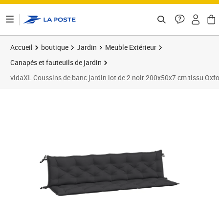
ontenu de la page
Accueil
boutique
Jardin
Meuble Extérieur
Canapés et fauteuils de jardin
vidaXL Coussins de banc jardin lot de 2 noir 200x50x7 cm tissu Oxf
Prix 58,89€
Prix 5
Prix 6