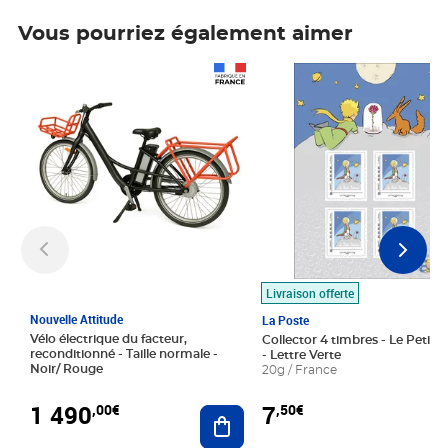
Vous pourriez également aimer
Prix 1 490,00€
Prix 7,50€
Livraison offerte
Nouvelle Attitude
La Poste
Vélo électrique du facteur,
Collector 4 timbres - Le Petit P
reconditionné - Taille normale -
- Lettre Verte
Noir/ Rouge
20g / France
1 490
7
,00€
,50€
Ajouter au panier