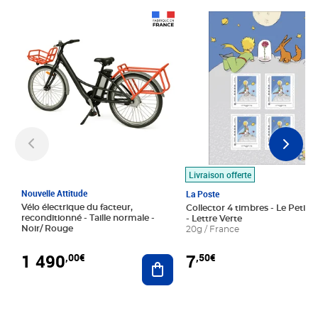
Prix 1 490,00€
Prix 7,50€
Livraison offerte
Nouvelle Attitude
La Poste
Vélo électrique du facteur,
Collector 4 timbres - Le Petit P
reconditionné - Taille normale -
- Lettre Verte
Noir/ Rouge
20g / France
1 490
7
,00€
,50€
Ajouter au panier