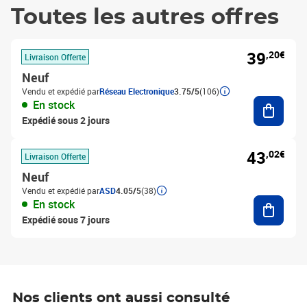
Toutes les autres offres
39
,20€
Livraison Offerte
Neuf
Vendu et expédié par
Réseau Electronique
3.75/5
(106)
Ajouter
En stock
Expédié sous 2 jours
43
,02€
Livraison Offerte
Neuf
Vendu et expédié par
ASD
4.05/5
(38)
Ajouter
En stock
Expédié sous 7 jours
Nos clients ont aussi consulté