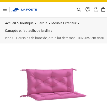
ontenu de la page
Accueil
boutique
Jardin
Meuble Extérieur
Canapés et fauteuils de jardin
vidaXL Coussins de banc de jardin lot de 2 rose 100x50x7 cm tissu
Prix 38,99€
Prix 3
Prix 4