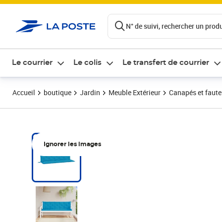
ontenu de la page
N° de suivi, rechercher un produi
Le courrier
Le colis
Le transfert de courrier
Accueil
boutique
Jardin
Meuble Extérieur
Canapés et fauteu
Ignorer les images