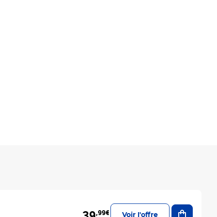
Ajouter a
39
,99€
Voir l'offre