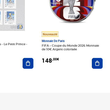
Nouveauté
Monnaie De Paris
 - Le Petit Prince -
FIFA – Coupe du Monde 2026 Monnaie
de 10€ Argent colorisée
148
,00€
Ajouter au panier
Ajoute