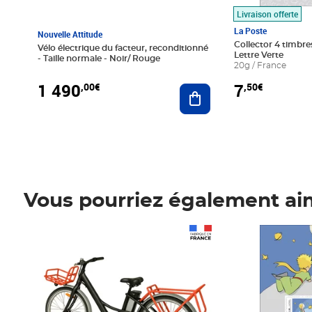
Livraison offerte
La Poste
Nouvelle Attitude
Collector 4 timbres
Vélo électrique du facteur, reconditionné
Lettre Verte
- Taille normale - Noir/ Rouge
20g / France
1 490
7
,00€
,50€
Ajouter au panier
Vous pourriez également ai
Prix 1 490,00€
Prix 7,50€