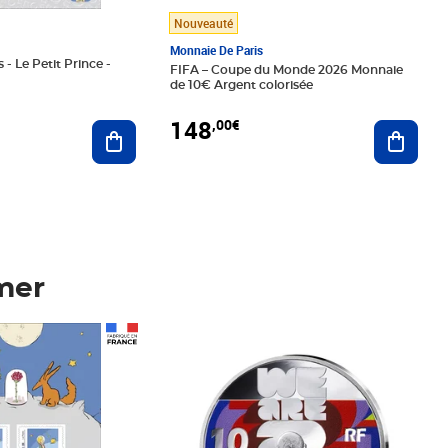
Nouveauté
Monnaie De Paris
 - Le Petit Prince -
FIFA – Coupe du Monde 2026 Monnaie
de 10€ Argent colorisée
148
,00€
Ajouter au panier
Ajoute
mer
Prix 148,00€