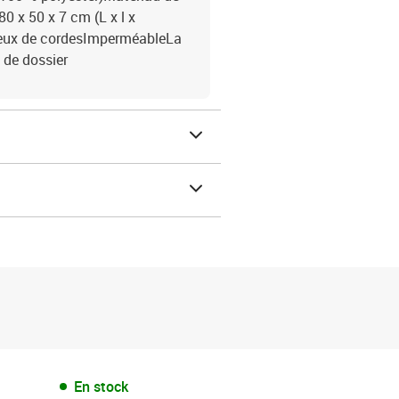
0 x 50 x 7 cm (L x l x
jeux de cordesImperméableLa
 de dossier
En stock