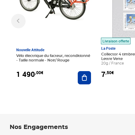
Livraison offerte
La Poste
Nouvelle Attitude
Collector 4 timbres
Vélo électrique du facteur, reconditionné
Lettre Verte
- Taille normale - Noir/ Rouge
20g / France
1 490
7
,00€
,50€
Ajouter au panier
Nos Engagements