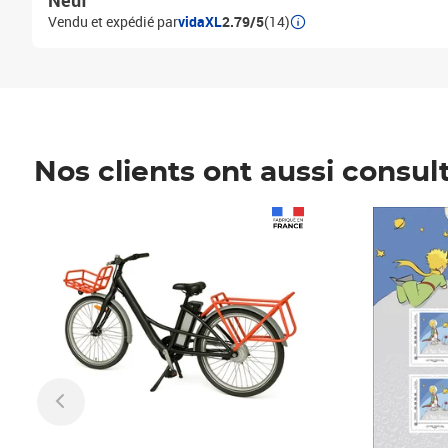
Neuf
Vendu et expédié par
vidaXL
2.79/5
(14)
Nos clients ont aussi consul
Prix 1 490,00€
Prix 7,50€