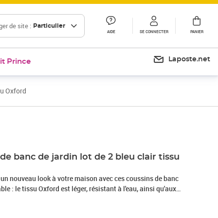
er de site :
Particulier
AIDE
SE CONNECTER
PANIER
Laposte.net
it Prince
su Oxford
Prix 39,99€
e banc de jardin lot de 2 bleu clair tissu
un nouveau look à votre maison avec ces coussins de banc
le : le tissu Oxford est léger, résistant à l'eau, ainsi qu'aux
Le fil utilisé pour le tissage rend le tissu durable et
ent naturellement résistant aux plis.Rembourrage doux : le