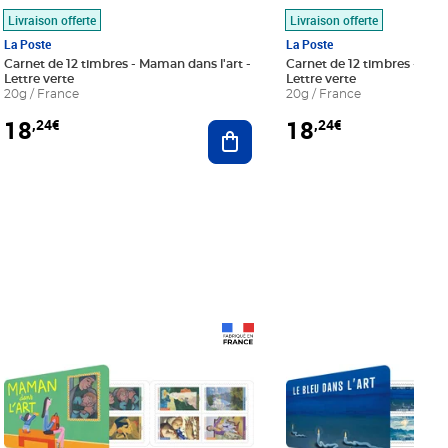
Livraison offerte
Livraison offerte
La Poste
La Poste
Carnet de 12 timbres - Maman dans l'art -
Carnet de 12 timbres - Le bl
Lettre verte
Lettre verte
20g / France
20g / France
18
18
,24€
,24€
r au panier
Ajouter au panier
Prix 18,24€
Prix 18,24€