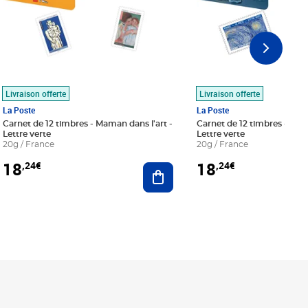
Livraison offerte
Livraison offerte
La Poste
La Poste
Carnet de 12 timbres - Maman dans l'art -
Carnet de 12 timbres - Le bl
Lettre verte
Lettre verte
20g / France
20g / France
18
18
,24€
,24€
r au panier
Ajouter au panier