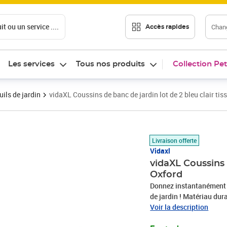
t ou un service ....
Chang
Accès rapides
Les services
Tous nos produits
Collection Pet
ils de jardin
vidaXL Coussins de banc de jardin lot de 2 bleu clair tis
Prix barré 46,99 €
Prix 37,39€
Livraison offerte
Vidaxl
vidaXL Coussins d
Oxford
Donnez instantanément 
de jardin ! Matériau durab
dommages et à la saleté. 
Voir la description
respirant. Il est égalem