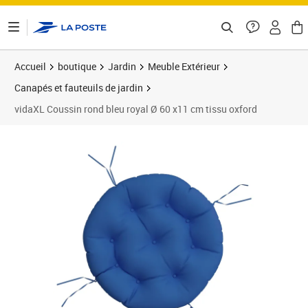
ontenu de la page
Accueil
boutique
Jardin
Meuble Extérieur
Canapés et fauteuils de jardin
vidaXL Coussin rond bleu royal Ø 60 x11 cm tissu oxford
Prix barré 26,99 €
Prix 23,89€
Prix 2