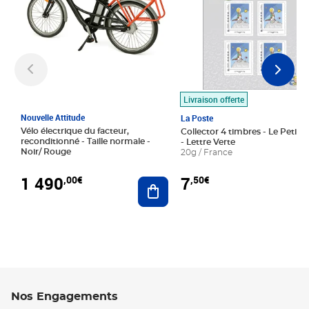
Livraison offerte
Nouvelle Attitude
La Poste
Vélo électrique du facteur,
Collector 4 timbres - Le Petit P
reconditionné - Taille normale -
- Lettre Verte
Noir/ Rouge
20g / France
1 490
7
,00€
,50€
Ajouter au panier
Nos Engagements