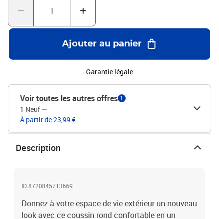
maison un nouveau look.Conception antidérapante : des cordes
bien conçues permettent de fixer facilement le coussin de siège
aux meubles et de le maintenir proprement et en toute sécurité.
Bon à savoir :Le produit est emballé sous vide, il a donc besoin
Ajouter au panier
d'un certain temps pour se dilater et retrouver sa forme
initiale.Couleur : bleu royalMatériau : tissu Oxford (100 %
polyester)Matériau de remplissage : fibre creuseDimensions : 60 x
Garantie légale
11 cm (Diamètre x é)Longueur de la corde (chacune) : 30 cmAvec 4
jeux de cordesImperméable
Voir toutes les autres offres
1
1 Neuf
—
À partir de 23,99 €
Description
ID 8720845713669
Donnez à votre espace de vie extérieur un nouveau
look avec ce coussin rond confortable en un