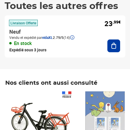
Toutes les autres offres
23
,99€
Livraison Offerte
Neuf
Vendu et expédié par
vidaXL
2.79/5
(14)
Ajouter
En stock
Expédié sous 3 jours
Nos clients ont aussi consulté
Prix 1 490,00€
Prix 7,50€