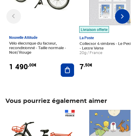
Livraison offerte
Nouvelle Attitude
La Poste
Vélo électrique du facteur,
Collector 4 timbres - Le Petit P
reconditionné - Taille normale -
- Lettre Verte
Noir/ Rouge
20g / France
1 490
7
,00€
,50€
Ajouter au panier
Vous pourriez également aimer
Prix 1 490,00€
Prix 7,50€