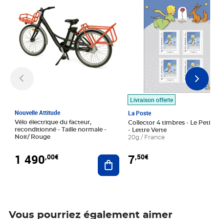
Livraison offerte
Nouvelle Attitude
La Poste
Vélo électrique du facteur,
Collector 4 timbres - Le Petit P
reconditionné - Taille normale -
- Lettre Verte
Noir/ Rouge
20g / France
1 490
7
,00€
,50€
Ajouter au panier
Vous pourriez également aimer