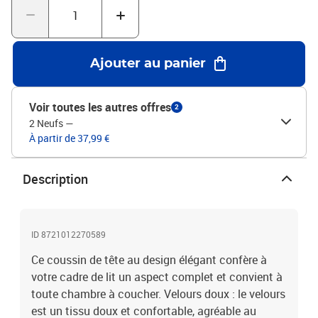
notre boutique, il suffit d'enlever la housse en tissu d'origine de la
tête de lit, et de la recouvrir avec ce coussin de tête, et vous aurez
alors une tête de lit confortable ! Beauté classique : les blocs en
losange avec des pointes ajoutent à la beauté classique de la tête
Ajouter au panier
de lit rembourrée. Bon à savoir :La livraison comprend uniquement
le coussin de tête. Le cadre de lit et le matelas ne sont pas inclus.
Vous pouvez consulter notre boutique pour les cadres et matelas
Voir toutes les autres offres
2
assortis.Couleur : noirMatériau : velours (100 %
2 Neufs
—
polyester)Matériau de remplissage : mousseDimensions : 82 x 6 x
À partir de 37,99 €
48 cm (L x l x H)Largeur de matelas appropriée : 80 cmNom de la
chaîne : PiranAssemblage requis : oui
Description
ID 8721012270589
Ce coussin de tête au design élégant confère à
votre cadre de lit un aspect complet et convient à
toute chambre à coucher. Velours doux : le velours
est un tissu doux et confortable, agréable au