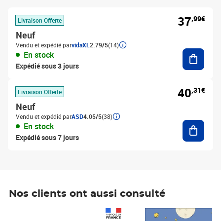
37
,99€
Livraison Offerte
Neuf
Vendu et expédié par
vidaXL
2.79/5
(14)
Ajouter
En stock
Expédié sous 3 jours
40
,31€
Livraison Offerte
Neuf
Vendu et expédié par
ASD
4.05/5
(38)
Ajouter
En stock
Expédié sous 7 jours
Nos clients ont aussi consulté
Prix 1 490,00€
Prix 7,50€