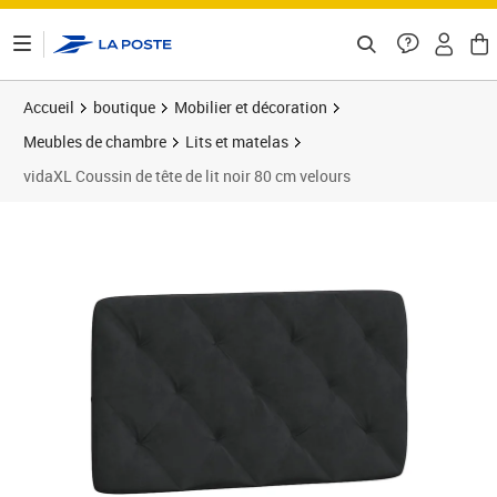
ontenu de la page
Accueil
boutique
Mobilier et décoration
Meubles de chambre
Lits et matelas
vidaXL Coussin de tête de lit noir 80 cm velours
Prix barré 45,99 €
Prix 37,22€
Prix 3
Prix 4