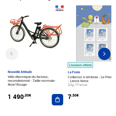
Prix 1 490,00€
Prix 7,50€
Livraison offerte
Nouvelle Attitude
La Poste
Vélo électrique du facteur,
Collector 4 timbres - Le Petit P
reconditionné - Taille normale -
- Lettre Verte
Noir/ Rouge
20g / France
1 490
7
,00€
,50€
Ajouter au panier