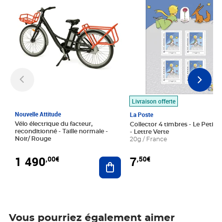
Livraison offerte
Nouvelle Attitude
La Poste
Vélo électrique du facteur,
Collector 4 timbres - Le Petit P
reconditionné - Taille normale -
- Lettre Verte
Noir/ Rouge
20g / France
1 490
7
,00€
,50€
Ajouter au panier
Vous pourriez également aimer