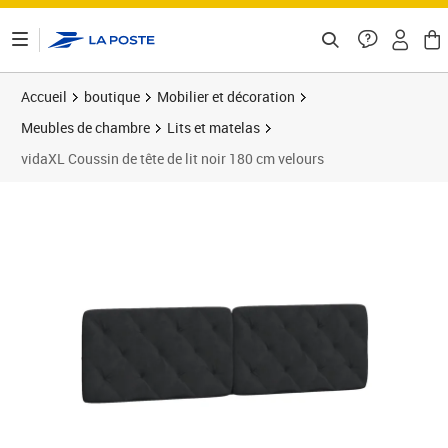
ontenu de la page
Accueil
boutique
Mobilier et décoration
Meubles de chambre
Lits et matelas
vidaXL Coussin de tête de lit noir 180 cm velours
Prix barré 74,99 €
Prix 64,89€
Prix 6
Prix 7