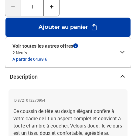
notre boutique, il suffit d'enlever la housse en tissu d'origine de la
tête de lit, et de la recouvrir avec ce coussin de tête, et vous aurez
alors une tête de lit confortable ! Beauté classique : les blocs en
losange avec des pointes ajoutent à la beauté classique de la tête
Ajouter au panier
de lit rembourrée. Bon à savoir :La livraison comprend uniquement
le coussin de tête. Le cadre de lit et le matelas ne sont pas inclus.
Vous pouvez consulter notre boutique pour les cadres et matelas
Voir toutes les autres offres
2
assortis.Couleur : noirMatériau : velours (100 %
2 Neufs
—
polyester)Matériau de remplissage : mousseDimensions : 185 x 6 x
À partir de 64,99 €
48 cm (L x l x H)Largeur de matelas appropriée : 180 cmNom de la
chaîne : PiranAssemblage requis : oui
Description
ID 8721012270954
Ce coussin de tête au design élégant confère à
votre cadre de lit un aspect complet et convient à
toute chambre à coucher. Velours doux : le velours
est un tissu doux et confortable, agréable au