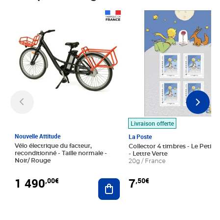
Prix 1 490,00€
Prix 7,50€
Livraison offerte
Nouvelle Attitude
La Poste
Vélo électrique du facteur,
Collector 4 timbres - Le Petit P
reconditionné - Taille normale -
- Lettre Verte
Noir/ Rouge
20g / France
1 490
7
,00€
,50€
Ajouter au panier