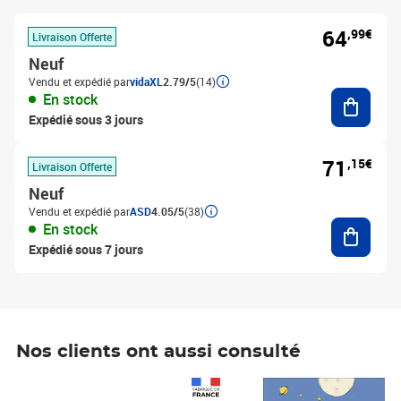
64
,99€
Livraison Offerte
Neuf
Vendu et expédié par
vidaXL
2.79/5
(14)
Ajouter
En stock
Expédié sous 3 jours
71
,15€
Livraison Offerte
Neuf
Vendu et expédié par
ASD
4.05/5
(38)
Ajouter
En stock
Expédié sous 7 jours
Nos clients ont aussi consulté
Prix 1 490,00€
Prix 7,50€