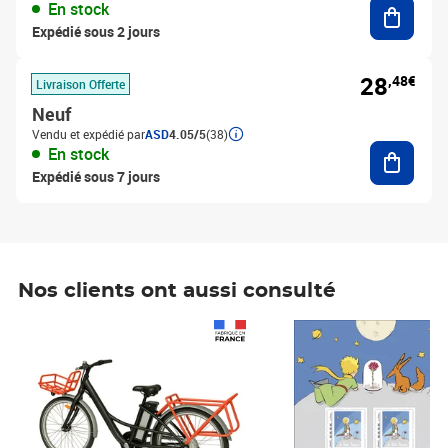
Ajouter
En stock
Expédié sous 2 jours
28
,48€
Livraison Offerte
Neuf
Vendu et expédié par
ASD
4.05/5
(38)
Ajouter
En stock
Expédié sous 7 jours
Nos clients ont aussi consulté
Prix 1 490,00€
Prix 7,50€