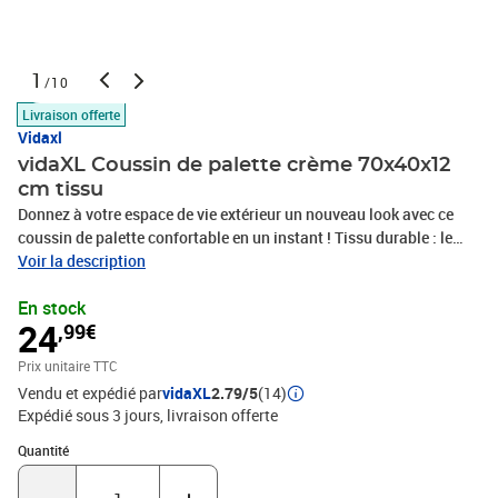
1
/10
Livraison offerte
Vidaxl
vidaXL Coussin de palette crème 70x40x12
cm tissu
Donnez à votre espace de vie extérieur un nouveau look avec ce
coussin de palette confortable en un instant ! Tissu durable : le
polyester est une matière synthétique connue pour sa résistance
Voir la description
aux UV et sa résistance à la traction. Le polyester est résistant à
En stock
l’eau, ce qui en fait le choix idéal pour les conditions humides ou
24
,99€
pluvieuses et est également facile à nettoyer.Rembourrage
moelleux : le coussin d’extérieur est rembourré de fibres creuses
Prix unitaire TTC
pour un confort d’assise ultra-doux et optimal. Le coussin du
Vendu et expédié par
vidaXL
2.79/5
(14)
canapé retrouve sa forme d’origine après chaque utilisation.Large
Expédié sous 3 jours
livraison offerte
application : le coussin convient non seulement à une utilisation
en extérieur comme les meubles de jardin et de patio, mais peut
Quantité : 1
Quantité
également être utilisé à l’intérieur comme coussin de canapé
familial et coussin de siège de salon. De plus, c’est une belle