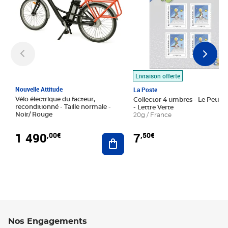
Livraison offerte
Nouvelle Attitude
La Poste
Vélo électrique du facteur,
Collector 4 timbres - Le Petit P
reconditionné - Taille normale -
- Lettre Verte
Noir/ Rouge
20g / France
1 490
7
,00€
,50€
Ajouter au panier
Nos Engagements