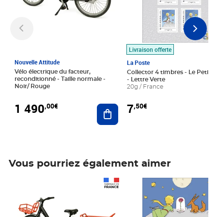
Livraison offerte
Nouvelle Attitude
La Poste
Vélo électrique du facteur,
Collector 4 timbres - Le Petit P
reconditionné - Taille normale -
- Lettre Verte
Noir/ Rouge
20g / France
1 490
7
,00€
,50€
Ajouter au panier
Vous pourriez également aimer
Prix 1 490,00€
Prix 7,50€