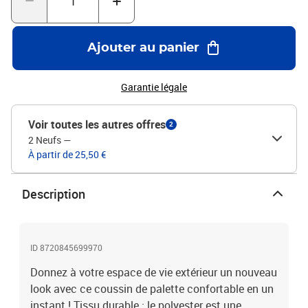
décoration pour donner un nouveau look à votre maison. Bon à
savoir :Le produit est emballé sous vide, il faut donc un certain
temps pour qu’il se dilate et reprenne sa forme d’origine.Couleur :
Ajouter au panier
crèmeMatériau : tissu (100 % polyester)Matériau de remplissage :
fibre creuseDimensions : 70 x 40 x 12 cm (L x l x é)Imperméable
Garantie légale
Voir toutes les autres offres
2
2 Neufs
—
À partir de 25,50 €
Description
ID 8720845699970
Donnez à votre espace de vie extérieur un nouveau
look avec ce coussin de palette confortable en un
instant ! Tissu durable : le polyester est une