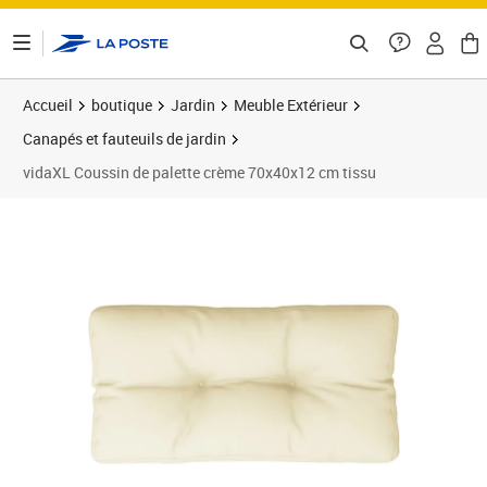
ontenu de la page
Accueil
boutique
Jardin
Meuble Extérieur
Canapés et fauteuils de jardin
vidaXL Coussin de palette crème 70x40x12 cm tissu
Prix 24,99€
Prix 2
Prix 2