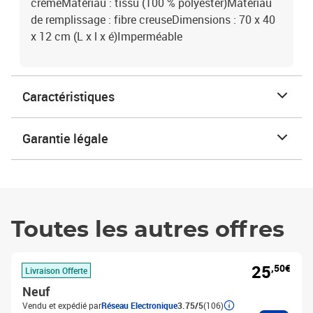
crèmeMatériau : tissu (100 % polyester)Matériau
de remplissage : fibre creuseDimensions : 70 x 40
x 12 cm (L x l x é)Imperméable
Caractéristiques
Garantie légale
Toutes les autres offres
25
,50€
Livraison Offerte
Neuf
Vendu et expédié par
Réseau Electronique
3.75/5
(106)