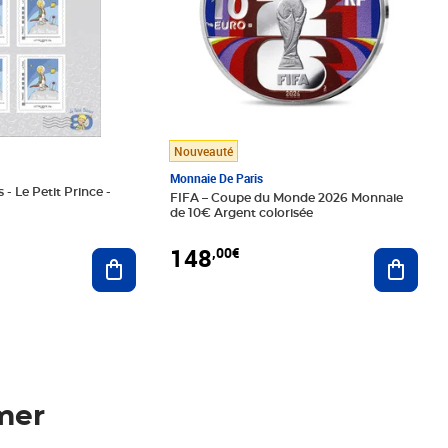
Nouveauté
Monnaie De Paris
 - Le Petit Prince -
FIFA – Coupe du Monde 2026 Monnaie
de 10€ Argent colorisée
148
,00€
Ajouter au panier
Ajoute
mer