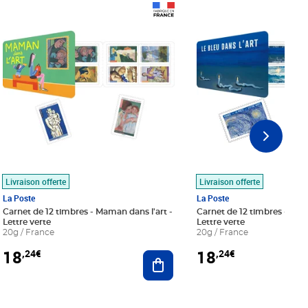
Prix 18,24€
Prix 18,24€
Livraison offerte
Livraison offerte
La Poste
La Poste
Carnet de 12 timbres - Maman dans l'art -
Carnet de 12 timbres - Le bl
Lettre verte
Lettre verte
20g / France
20g / France
18
18
,24€
,24€
r au panier
Ajouter au panier