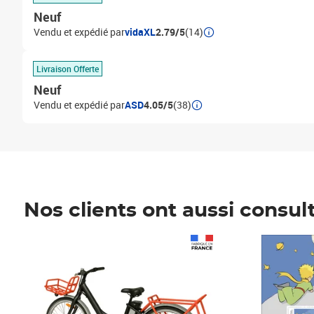
Neuf
Vendu et expédié par
vidaXL
2.79/5
(14)
Livraison Offerte
Neuf
Vendu et expédié par
ASD
4.05/5
(38)
Nos clients ont aussi consul
Prix 1 490,00€
Prix 7,50€