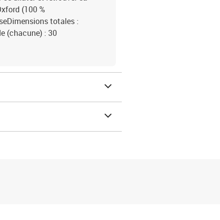
 Oxford (100 %
sseDimensions totales :
de (chacune) : 30