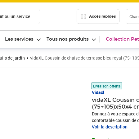
t ou un service ....
Chang
Accès rapides
Les services
Tous nos produits
Collection Pet
ils de jardin
vidaXL Coussin de chaise de terrasse bleu royal (75+1
Prix 35,89€
Livraison offerte
Vidaxl
vidaXL Coussin d
(75+105)x50x4 
Donnez à votre espace de
confortable coussin de chaise de terrasse ! Ma
léger, résistant à l'eau, 
Voir la description
tissage rend le tissu dur