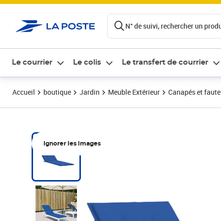
ontenu de la page
N° de suivi, rechercher un produi
Le courrier
Le colis
Le transfert de courrier
Accueil
boutique
Jardin
Meuble Extérieur
Canapés et fauteu
Ignorer les images