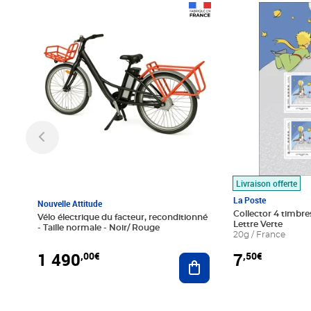
Prix 1 490,00€
Prix 7,50€
Livraison offerte
La Poste
Nouvelle Attitude
Collector 4 timbres
Vélo électrique du facteur, reconditionné
Lettre Verte
- Taille normale - Noir/ Rouge
20g / France
1 490
7
,00€
,50€
Ajouter au panier