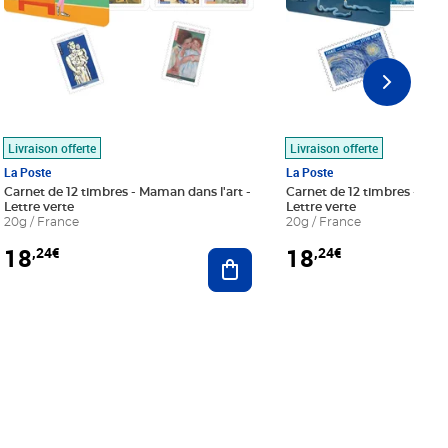
Livraison offerte
Livraison offerte
La Poste
La Poste
Carnet de 12 timbres - Maman dans l'art -
Carnet de 12 timbres - Le bl
Lettre verte
Lettre verte
20g / France
20g / France
18
18
,24€
,24€
r au panier
Ajouter au panier