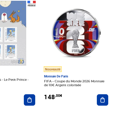
Prix 148,00€
Nouveauté
Monnaie De Paris
 - Le Petit Prince -
FIFA – Coupe du Monde 2026 Monnaie
de 10€ Argent colorisée
148
,00€
Ajouter au panier
Ajoute