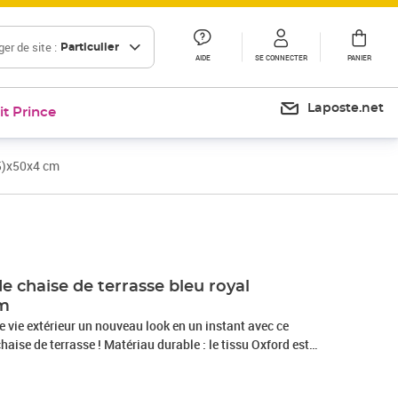
er de site :
Particulier
AIDE
SE CONNECTER
PANIER
Laposte.net
it Prince
05)x50x4 cm
Prix 35,99€
Prix 39,17€
e chaise de terrasse bleu royal
cm
 vie extérieur un nouveau look en un instant avec ce
tériau durable : le tissu Oxford est
ainsi qu'aux dommages et à la saleté. Le fil utilisé pour le
able et respirant. Il est également naturellement résistant aux