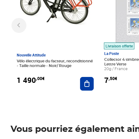
Livraison offerte
La Poste
Nouvelle Attitude
Collector 4 timbres
Vélo électrique du facteur, reconditionné
Lettre Verte
- Taille normale - Noir/ Rouge
20g / France
1 490
7
,00€
,50€
Ajouter au panier
Vous pourriez également ai