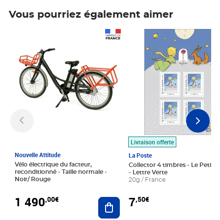
Vous pourriez également aimer
Prix 1 490,00€
Prix 7,50€
Livraison offerte
Nouvelle Attitude
La Poste
Vélo électrique du facteur,
Collector 4 timbres - Le Petit P
reconditionné - Taille normale -
- Lettre Verte
Noir/ Rouge
20g / France
1 490
7
,00€
,50€
Ajouter au panier