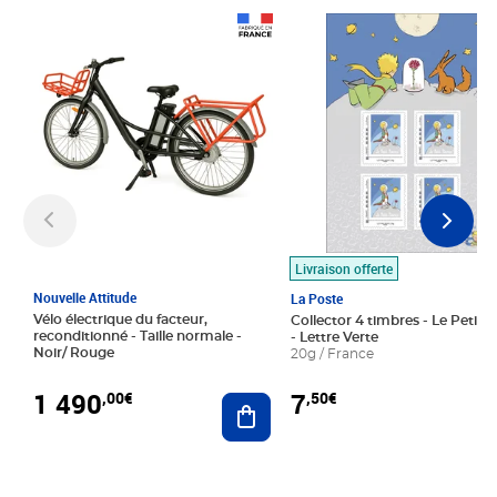
Prix 1 490,00€
Prix 7,50€
Livraison offerte
Nouvelle Attitude
La Poste
Vélo électrique du facteur,
Collector 4 timbres - Le Petit P
reconditionné - Taille normale -
- Lettre Verte
Noir/ Rouge
20g / France
1 490
7
,00€
,50€
Ajouter au panier