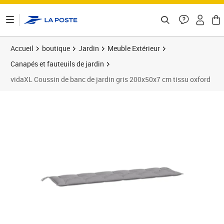
ontenu de la page
Accueil
boutique
Jardin
Meuble Extérieur
Canapés et fauteuils de jardin
vidaXL Coussin de banc de jardin gris 200x50x7 cm tissu oxford
Prix barré 34,99 €
Prix 28,89€
Prix 2
Prix 3