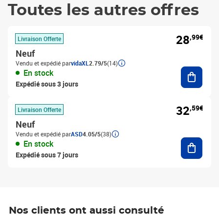
Toutes les autres offres
28
,99€
Livraison Offerte
Neuf
Vendu et expédié par
vidaXL
2.79/5
(14)
Ajouter
En stock
Expédié sous 3 jours
32
,59€
Livraison Offerte
Neuf
Vendu et expédié par
ASD
4.05/5
(38)
Ajouter
En stock
Expédié sous 7 jours
Nos clients ont aussi consulté