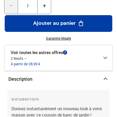
cordes bien conçues permettent de fixer facilement le coussin de
siège aux meubles et de le maintenir proprement et en toute
sécurité. Bon à savoir :Le produit est emballé sous vide, il a donc
besoin d'un certain temps pour se dilater et retrouver sa forme
Ajouter au panier
initiale.Couleur : grisMatériau : tissu Oxford (100 %
polyester)Matériau de remplissage : fibre creuseDimensions : 200
x 50 x 7 cm (L x l x é)Longueur de la corde (chacune) : 30 cmAvec 2
Garantie légale
jeux de cordesImperméable
Voir toutes les autres offres
2
2 Neufs
—
À partir de 28,99 €
Description
ID 8720845710576
Donnez instantanément un nouveau look à votre
maison avec ce coussin de banc de jardin !