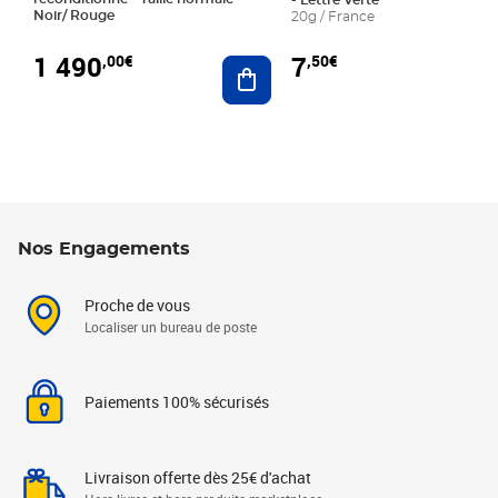
- Lettre Verte
Noir/ Rouge
20g / France
1 490
7
,00€
,50€
Ajouter au panier
Nos Engagements
Proche de vous
Localiser un bureau de poste
Paiements 100% sécurisés
Livraison offerte dès 25€ d'achat