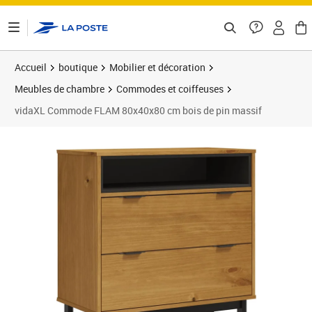
ontenu de la page
Accueil
boutique
Mobilier et décoration
Meubles de chambre
Commodes et coiffeuses
vidaXL Commode FLAM 80x40x80 cm bois de pin massif
Prix barré 140,99 €
Prix 92,89€
Prix 9