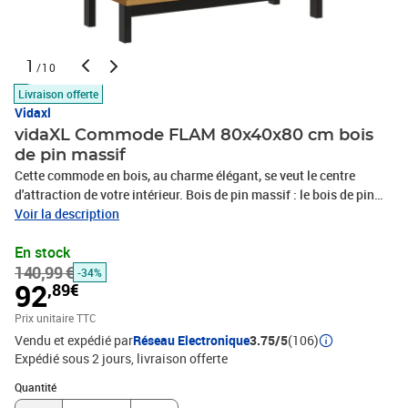
1
/10
Livraison offerte
Vidaxl
vidaXL Commode FLAM 80x40x80 cm bois
de pin massif
Cette commode en bois, au charme élégant, se veut le centre
d'attraction de votre intérieur. Bois de pin massif : le bois de pin
massif est un matériau naturel magnifique. Le bois de pin a un
Voir la description
grain droit et les nœuds donnent au matériau son aspect
En stock
caractéristique et rustique. Fabriquée en bois massif de pin, la
140,99 €
commode à tiroirs est durable et robuste.Grand espace de
-34%
92
,89€
rangement : l'armoire de rangement dispose de 2 tiroirs et d'1
compartiment ouvert, vous permettant de garder vos articles
Prix unitaire TTC
organisés.Dessus robuste : le dessus robuste est parfait pour
Vendu et expédié par
Réseau Electronique
3.75/5
(106)
placer des plantes en pot, des photos encadrées et d’autres objets
Expédié sous 2 jours
livraison offerte
décoratifs.Surface facile à nettoyer : le classeur est facile à
Quantité : 1
nettoyer avec un chiffon humide. Attention :Pour éviter qu'il ne soit
Quantité
renversé, ce produit doit être utilisé avec le dispositif de fixation