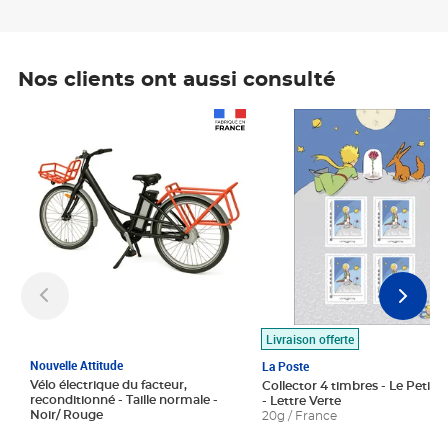
Nos clients ont aussi consulté
Prix 1 490,00€
Prix 7,50€
Livraison offerte
Nouvelle Attitude
La Poste
Vélo électrique du facteur,
Collector 4 timbres - Le Petit P
reconditionné - Taille normale -
- Lettre Verte
Noir/ Rouge
20g / France