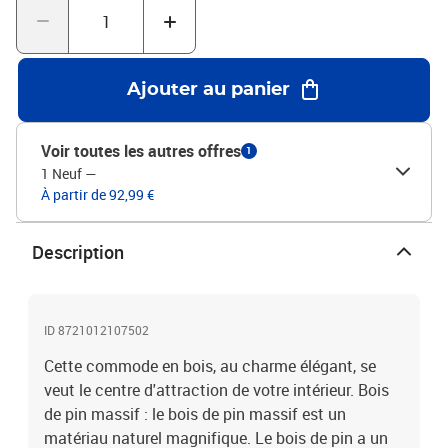
au mur fourni.Matériau : bois de pin massif avec finition couleur
chêne, plastiqueDimensions : 80 x 40 x 80 cm (l x P x H)Avec 4
poignées en plastiqueAvec 2 tiroirs et 1 compartiment ouvertAvec
pieds en boisGamme : FLAML'assemblage est requisLegal
Ajouter au panier
Documents:Vous trouverez ici plus de détails sur la façon
d'empêcher vos meubles de basculer
Voir toutes les autres offres
1
1 Neuf
—
À partir de 92,99 €
Description
ID 8721012107502
Cette commode en bois, au charme élégant, se
veut le centre d'attraction de votre intérieur. Bois
de pin massif : le bois de pin massif est un
matériau naturel magnifique. Le bois de pin a un