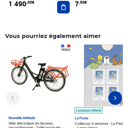
1 490
7
,00€
,50€
Ajouter au panier
Vous pourriez également aimer
Prix 1 490,00€
Prix 7,50€
Livraison offerte
Nouvelle Attitude
La Poste
Vélo électrique du facteur,
Collector 4 timbres - Le Petit P
reconditionné - Taille normale -