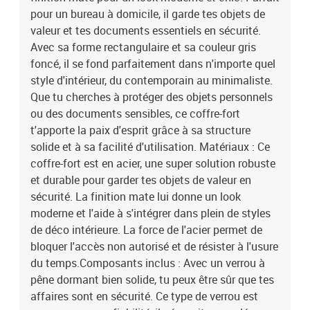
système de verrouillage pour que ça fonctionne bien et prolonger
pour un bureau à domicile, il garde tes objets de
la vie du coffre. Ça aide aussi à garder son aspect et sa structure.
valeur et tes documents essentiels en sécurité.
Couleur: Gris foncéMatériau: AcierDimensions globales: 35 x 25 x
Avec sa forme rectangulaire et sa couleur gris
25 cm (L x l x H)Poids: 6,34 kgDurableRésistant à laSerrure
foncé, il se fond parfaitement dans n'importe quel
mécanique fiableStockage intelligent et installation facileProtège
style d'intérieur, du contemporain au minimaliste.
tes objets de valeur partoutAvec 1 verrou à pêne dormantUsage
intérieur uniquementContenant de la livraison:1 x coffre-fort2 x
Que tu cherches à protéger des objets personnels
clé4 x boulon de fixation1 x tapis grisEAN: 8721288623805SKU:
ou des documents sensibles, ce coffre-fort
42011315Brand: vidaXL
t'apporte la paix d'esprit grâce à sa structure
solide et à sa facilité d'utilisation. Matériaux : Ce
coffre-fort est en acier, une super solution robuste
et durable pour garder tes objets de valeur en
sécurité. La finition mate lui donne un look
moderne et l'aide à s'intégrer dans plein de styles
de déco intérieure. La force de l'acier permet de
bloquer l'accès non autorisé et de résister à l'usure
du temps.Composants inclus : Avec un verrou à
pêne dormant bien solide, tu peux être sûr que tes
affaires sont en sécurité. Ce type de verrou est