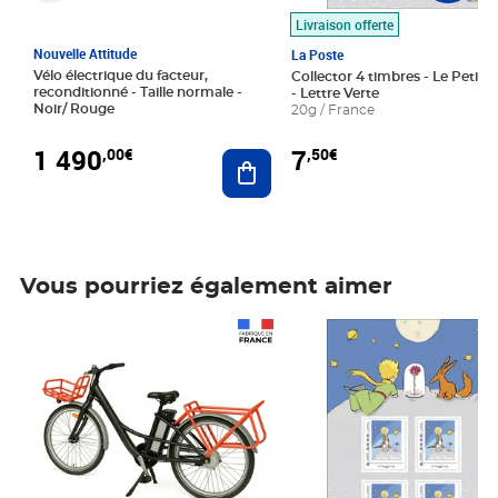
Livraison offerte
Nouvelle Attitude
La Poste
Vélo électrique du facteur,
Collector 4 timbres - Le Petit P
reconditionné - Taille normale -
- Lettre Verte
Noir/ Rouge
20g / France
1 490
7
,00€
,50€
Ajouter au panier
Vous pourriez également aimer
Prix 1 490,00€
Prix 7,50€