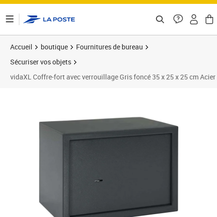
ontenu de la page
Accueil
boutique
Fournitures de bureau
Sécuriser vos objets
vidaXL Coffre-fort avec verrouillage Gris foncé 35 x 25 x 25 cm Acier
Prix 78,89€
Prix 7
Prix 8