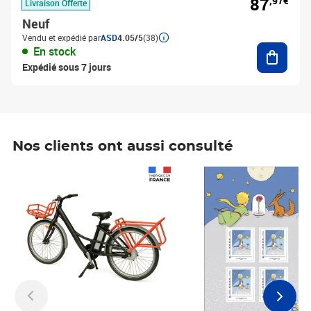
87
,97€
Livraison Offerte
Neuf
Vendu et expédié par
ASD
4.05/5
(38)
Ajouter
En stock
Expédié sous 7 jours
Nos clients ont aussi consulté
Prix 1 490,00€
Prix 7,50€