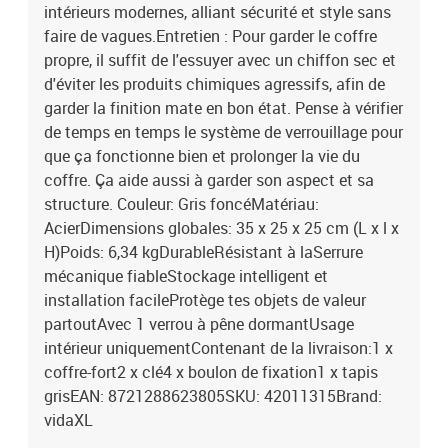
intérieurs modernes, alliant sécurité et style sans
faire de vagues.Entretien : Pour garder le coffre
propre, il suffit de l'essuyer avec un chiffon sec et
d'éviter les produits chimiques agressifs, afin de
garder la finition mate en bon état. Pense à vérifier
de temps en temps le système de verrouillage pour
que ça fonctionne bien et prolonger la vie du
coffre. Ça aide aussi à garder son aspect et sa
structure. Couleur: Gris foncéMatériau:
AcierDimensions globales: 35 x 25 x 25 cm (L x l x
H)Poids: 6,34 kgDurableRésistant à laSerrure
mécanique fiableStockage intelligent et
installation facileProtège tes objets de valeur
partoutAvec 1 verrou à pêne dormantUsage
intérieur uniquementContenant de la livraison:1 x
coffre-fort2 x clé4 x boulon de fixation1 x tapis
grisEAN: 8721288623805SKU: 42011315Brand:
vidaXL