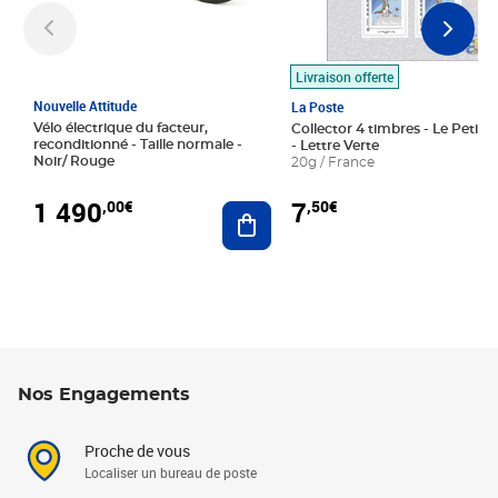
Livraison offerte
Nouvelle Attitude
La Poste
Vélo électrique du facteur,
Collector 4 timbres - Le Petit P
reconditionné - Taille normale -
- Lettre Verte
Noir/ Rouge
20g / France
1 490
7
,00€
,50€
Ajouter au panier
Nos Engagements
Proche de vous
Localiser un bureau de poste