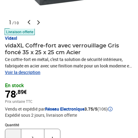
1
/10
Livraison offerte
Vidaxl
vidaXL Coffre-fort avec verrouillage Gris
foncé 35 x 25 x 25 cm Acier
Ce coffre-fort en métal, c'est ta solution de sécurité intérieure,
fabriquée en acier avec une finition mate pour un look moderne et
chic. Parfait pour un bureau à domicile, il garde tes objets de
Voir la description
valeur et tes documents essentiels en sécurité. Avec sa forme
En stock
rectangulaire et sa couleur gris foncé, il se fond parfaitement dans
78
,89€
n'importe quel style d'intérieur, du contemporain au minimaliste.
Que tu cherches à protéger des objets personnels ou des
Prix unitaire TTC
documents sensibles, ce coffre-fort t'apporte la paix d'esprit grâce
Vendu et expédié par
Réseau Electronique
3.75/5
(106)
à sa structure solide et à sa facilité d'utilisation. Matériaux : Ce
Expédié sous 2 jours
livraison offerte
coffre-fort est en acier, une super solution robuste et durable pour
garder tes objets de valeur en sécurité. La finition mate lui donne
Quantité : 1
Quantité
un look moderne et l'aide à s'intégrer dans plein de styles de déco
intérieure. La force de l'acier permet de bloquer l'accès non