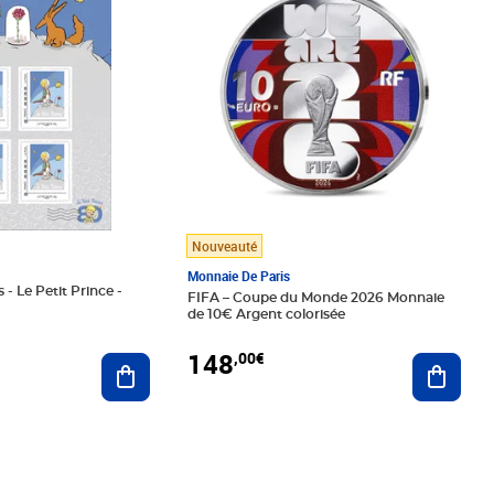
Nouveauté
Monnaie De Paris
 - Le Petit Prince -
FIFA – Coupe du Monde 2026 Monnaie
de 10€ Argent colorisée
148
,00€
Ajouter au panier
Ajoute