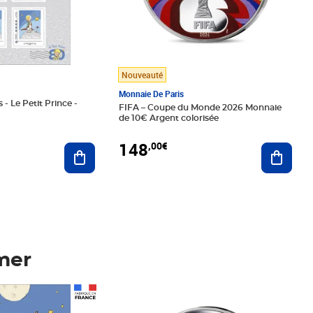
Nouveauté
Monnaie De Paris
 - Le Petit Prince -
FIFA – Coupe du Monde 2026 Monnaie
de 10€ Argent colorisée
148
,00€
Ajouter au panier
Ajoute
mer
Prix 148,00€