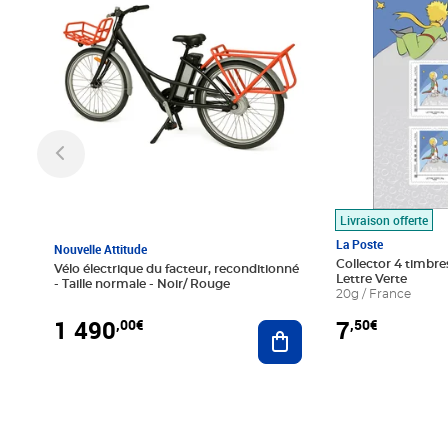
Livraison offerte
La Poste
Nouvelle Attitude
Collector 4 timbres
Vélo électrique du facteur, reconditionné
Lettre Verte
- Taille normale - Noir/ Rouge
20g / France
1 490
7
,00€
,50€
Ajouter au panier