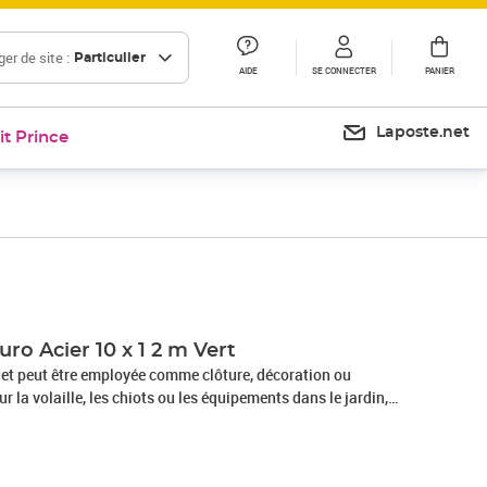
er de site :
Particulier
AIDE
SE CONNECTER
PANIER
Laposte.net
it Prince
uro Acier 10 x 1 2 m Vert
quet peut être employée comme clôture, décoration ou
r la volaille, les chiots ou les équipements dans le jardin,
 transport, etc. L'ensemble de piquets de clôture euro est simple
 clôture est livrée complète avec les poteaux et les accessoires
 les capuchons de poteaux, les supports de fil et les vis. Les