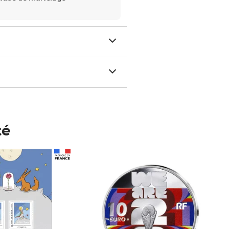
té
Prix 148,00€