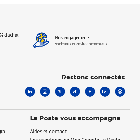
5€ d'achat
Nos engagements
s
sociétaux et environnementaux
Linkedin
Instagram
X
Tiktok
Facebook
Youtube
Threads
Restons connectés
La Poste vous accompagne
ral
Aides et contact