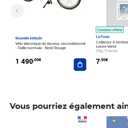
Livraison offerte
La Poste
Nouvelle Attitude
Collector 4 timbres
Vélo électrique du facteur, reconditionné
Lettre Verte
- Taille normale - Noir/ Rouge
20g / France
1 490
7
,00€
,50€
Ajouter au panier
Vous pourriez également ai
Prix 1 490,00€
Prix 7,50€