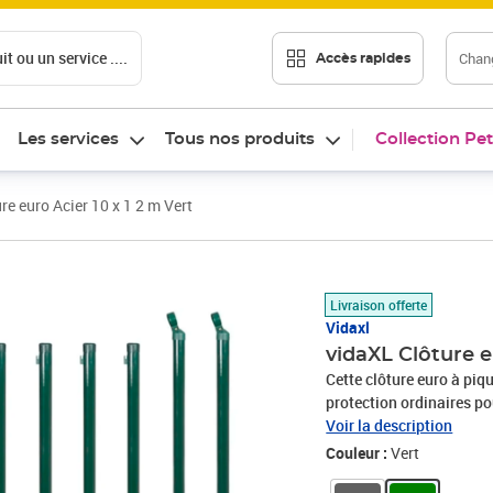
t ou un service ....
Chang
Accès rapides
Les services
Tous nos produits
Collection Pet
re euro Acier 10 x 1 2 m Vert
Prix barré 202,99 €
Prix 185,98€
Livraison offerte
Vidaxl
vidaXL Clôture e
Cette clôture euro à pi
protection ordinaires pou
l'industrie, la ferme, le
Voir la description
et rapide à installer. La
Couleur :
Vert
d'installation, y compris