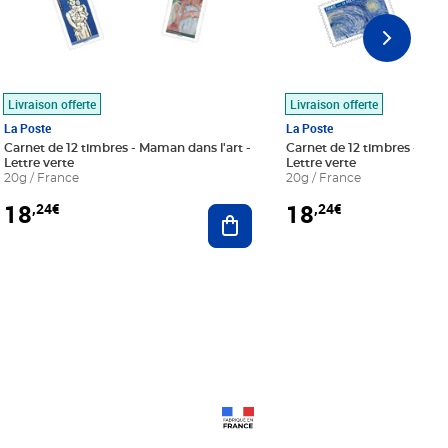
Livraison offerte
Livraison offerte
La Poste
La Poste
Carnet de 12 timbres - Maman dans l'art -
Carnet de 12 timbres - Le bl
Lettre verte
Lettre verte
20g / France
20g / France
18
18
,24€
,24€
r au panier
Ajouter au panier
Prix 18,24€
Prix 18,24€