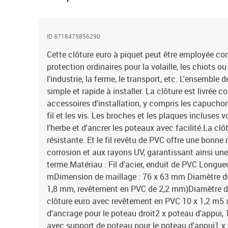
ID 8718475856290
Cette clôture euro à piquet peut être employée c
protection ordinaires pour la volaille, les chiots o
l'industrie, la ferme, le transport, etc. L'ensemble 
simple et rapide à installer. La clôture est livrée 
accessoires d'installation, y compris les capucho
fil et les vis. Les broches et les plaques incluses
l'herbe et d'ancrer les poteaux avec facilité.La cl
résistante. Et le fil revêtu de PVC offre une bonne 
corrosion et aux rayons UV, garantissant ainsi une 
terme.Matériau : Fil d'acier, enduit de PVC Longue
mDimension de maillage : 76 x 63 mm Diamètre du fi
1,8 mm, revêtement en PVC de 2,2 mm)Diamètre d
clôture euro avec revêtement en PVC 10 x 1,2 m5 x
d'ancrage pour le poteau droit2 x poteau d'appui,
avec support de poteau pour le poteau d'appui1 x