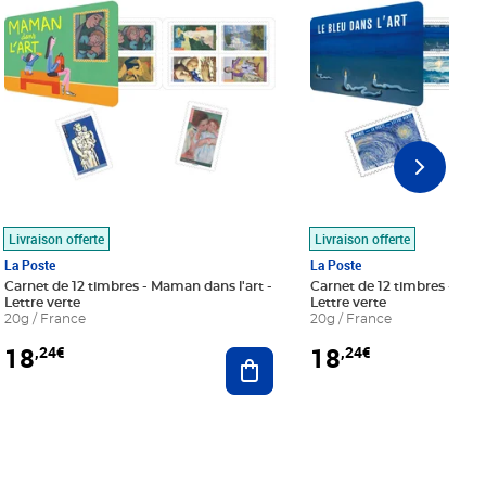
Livraison offerte
Livraison offerte
La Poste
La Poste
Carnet de 12 timbres - Maman dans l'art -
Carnet de 12 timbres - Le bl
Lettre verte
Lettre verte
20g / France
20g / France
18
18
,24€
,24€
r au panier
Ajouter au panier