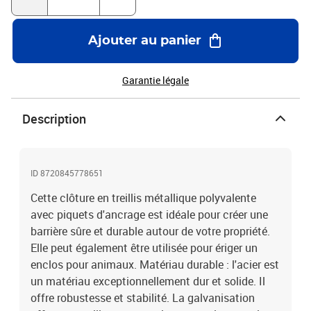
revêtement de PVCClôture en treillis métallique :Taille de clôture :
1,6 x 25 m (H x L)Dimensions de la maille : 100 x 75 mm (L x
l)Diamètre du fil principal : 1,55/1,95 mm (fil d'acier de 1,55 mm ;
Ajouter au panier
1,95 mm avec le revêtement en PVC)Accessoires pour clôtures
:Dimensions du poteau droit (sans piquet) : 32 mm x 1,72 m
(Diamètre x H)Dimensions du poteau de soutien (sans piquet) : 32
Garantie légale
mm x 1,68 m (Diamètre x H)L'assemblage est requisLa livraison
contient :1 x rouleau de clôture en treillis métallique11 x poteau
Description
droit avec capuchon et porte-fils2 x poteau de soutien2 x support
de poteau de support diagonal11 x piquet de poteau droit2 x
piquet de poteau de soutien1 x paire de pince1 x jeu de clous M
ID 8720845778651
Cette clôture en treillis métallique polyvalente
avec piquets d'ancrage est idéale pour créer une
barrière sûre et durable autour de votre propriété.
Elle peut également être utilisée pour ériger un
enclos pour animaux. Matériau durable : l'acier est
un matériau exceptionnellement dur et solide. Il
offre robustesse et stabilité. La galvanisation