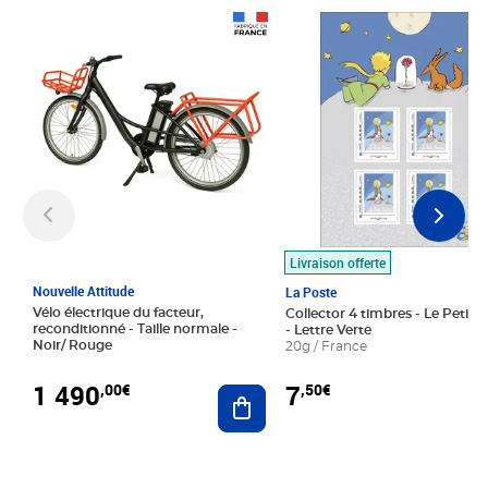
Prix 1 490,00€
Prix 7,50€
Livraison offerte
Nouvelle Attitude
La Poste
Vélo électrique du facteur,
Collector 4 timbres - Le Petit P
reconditionné - Taille normale -
- Lettre Verte
Noir/ Rouge
20g / France
1 490
7
,00€
,50€
Ajouter au panier