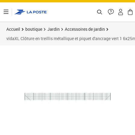
ontenu de la page
Accueil
boutique
Jardin
Accessoires de jardin
vidaXL Clôture en treillis métallique et piquet d'ancrage vert 1 6x25
Prix barré 238,99 €
Prix 223,59€