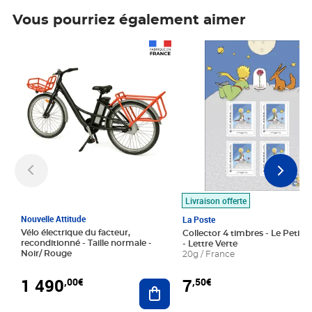
Vous pourriez également aimer
Prix 1 490,00€
Prix 7,50€
Livraison offerte
Nouvelle Attitude
La Poste
Vélo électrique du facteur,
Collector 4 timbres - Le Petit P
reconditionné - Taille normale -
- Lettre Verte
Noir/ Rouge
20g / France
1 490
7
,00€
,50€
Ajouter au panier