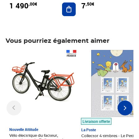
1 490
7
,00€
,50€
Ajouter au panier
Vous pourriez également aimer
Prix 1 490,00€
Prix 7,50€
Livraison offerte
Nouvelle Attitude
La Poste
Vélo électrique du facteur,
Collector 4 timbres - Le Petit P