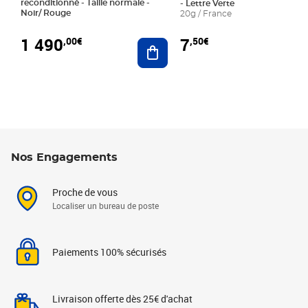
reconditionné - Taille normale -
- Lettre Verte
Noir/ Rouge
20g / France
1 490
7
,00€
,50€
Ajouter au panier
Nos Engagements
Proche de vous
Localiser un bureau de poste
Paiements 100% sécurisés
Livraison offerte dès 25€ d'achat