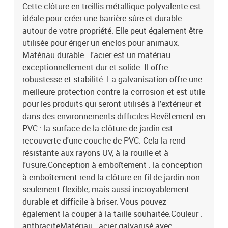
clôture : 1,8 x 25 m (H x L)Dimensions de la maille : 100 x 75 mm (L
Cette clôture en treillis métallique polyvalente est
x l)Diamètre du fil principal : 1,55/1,95 mm (fil d'acier de 1,55 mm ;
idéale pour créer une barrière sûre et durable
1,95 mm avec le revêtement en PVC)Accessoires pour clôtures
autour de votre propriété. Elle peut également être
:Dimensions du poteau droit : 32 mm x 2,3 m (Diamètre x
utilisée pour ériger un enclos pour animaux.
H)Dimensions du poteau de soutien : 32 mm x 2,3 m (Diamètre x
Matériau durable : l'acier est un matériau
H)L'assemblage est requisLa livraison contient :1 x rouleau de
exceptionnellement dur et solide. Il offre
clôture en treillis métallique11 x poteau droit avec capuchon et
robustesse et stabilité. La galvanisation offre une
porte-fils2 x poteau de soutien2 x support de poteau de support
diagonal1 x paire de pince1 x jeu de clous M
meilleure protection contre la corrosion et est utile
pour les produits qui seront utilisés à l'extérieur et
dans des environnements difficiles.Revêtement en
PVC : la surface de la clôture de jardin est
recouverte d'une couche de PVC. Cela la rend
résistante aux rayons UV, à la rouille et à
l'usure.Conception à emboîtement : la conception
à emboîtement rend la clôture en fil de jardin non
seulement flexible, mais aussi incroyablement
durable et difficile à briser. Vous pouvez
également la couper à la taille souhaitée.Couleur :
anthraciteMatériau : acier galvanisé avec