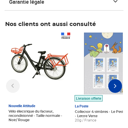
Garantie légale
Nos clients ont aussi consulté
Prix 1 490,00€
Prix 7,50€
Livraison offerte
Nouvelle Attitude
La Poste
Vélo électrique du facteur,
Collector 4 timbres - Le Petit P
reconditionné - Taille normale -
- Lettre Verte
Noir/ Rouge
20g / France