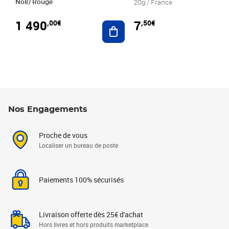
Noir/ Rouge
20g / France
1 490
7
,00€
,50€
Ajouter au panier
Nos Engagements
Proche de vous
Localiser un bureau de poste
Paiements 100% sécurisés
Livraison offerte dès 25€ d'achat
Hors livres et hors produits marketplace