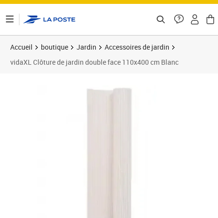
ontenu de la page
Accueil
boutique
Jardin
Accessoires de jardin
vidaXL Clôture de jardin double face 110x400 cm Blanc
Prix barré 56,99 €
Prix 47,85€