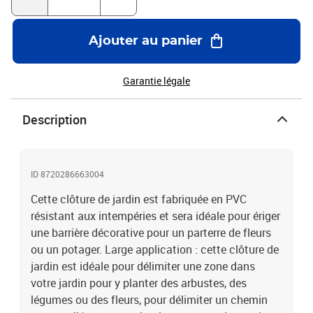
L)Épaisseur de la latte : 14 mmRésistance aux UV et aux
intempériesFacile à ajuster en longueur
Ajouter au panier
Garantie légale
Description
ID 8720286663004
Cette clôture de jardin est fabriquée en PVC
résistant aux intempéries et sera idéale pour ériger
une barrière décorative pour un parterre de fleurs
ou un potager. Large application : cette clôture de
jardin est idéale pour délimiter une zone dans
votre jardin pour y planter des arbustes, des
légumes ou des fleurs, pour délimiter un chemin