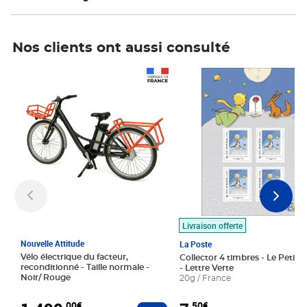
Nos clients ont aussi consulté
Prix 1 490,00€
Prix 7,50€
Livraison offerte
Nouvelle Attitude
La Poste
Vélo électrique du facteur,
Collector 4 timbres - Le Petit P
reconditionné - Taille normale -
- Lettre Verte
Noir/ Rouge
20g / France
,00€
,50€
Ajouter au panier