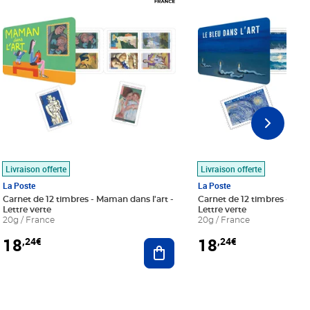
Livraison offerte
Livraison offerte
La Poste
La Poste
Carnet de 12 timbres - Maman dans l'art -
Carnet de 12 timbres - Le bl
Lettre verte
Lettre verte
20g / France
20g / France
18
18
,24€
,24€
r au panier
Ajouter au panier