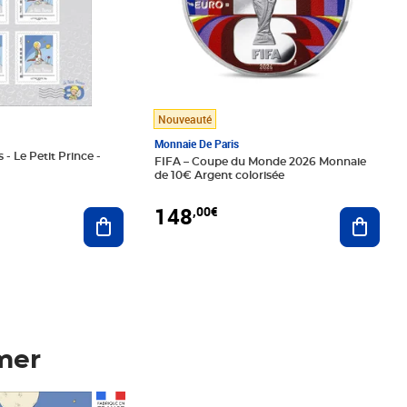
Nouveauté
Monnaie De Paris
 - Le Petit Prince -
FIFA – Coupe du Monde 2026 Monnaie
de 10€ Argent colorisée
148
,00€
Ajouter au panier
Ajoute
mer
Prix 148,00€