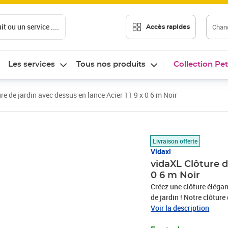
t ou un service ....
Chang
Accès rapides
Les services
Tous nos produits
Collection Pet
re de jardin avec dessus en lance Acier 11 9 x 0 6 m Noir
Prix 392,14€
Livraison offerte
Vidaxl
vidaXL Clôture d
0 6 m Noir
Créez une clôture élégan
de jardin ! Notre clôtur
clôture et de 8 poteaux,
Voir la description
barrière périmétrique ro