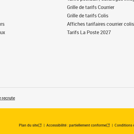
Grille de tarifs Courrier
Grille de tarifs Colis
urs
Affiches tarifaires courrier colis
eux
Tarifs La Poste 2027
 recrute
Plan du site
Accessibilité : partiellement conforme
Conditions 