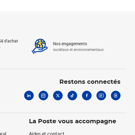
5€ d'achat
Nos engagements
s
sociétaux et environnementaux
Linkedin
Instagram
X
Tiktok
Facebook
Youtube
Threads
Restons connectés
La Poste vous accompagne
ral
Aides et contact