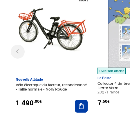
Livraison offerte
La Poste
Nouvelle Attitude
Collector 4 timbres
Vélo électrique du facteur, reconditionné
Lettre Verte
- Taille normale - Noir/ Rouge
20g / France
1 490
7
,00€
,50€
Ajouter au panier