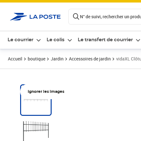
ontenu de la page
N° de suivi, rechercher un produi
Le courrier
Le colis
Le transfert de courrier
Accueil
boutique
Jardin
Accessoires de jardin
vidaXL Clôtu
Ignorer les images