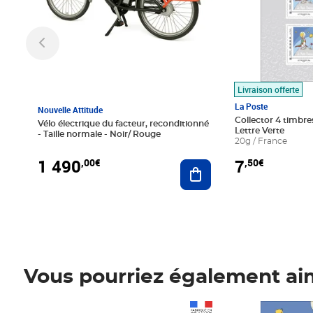
Livraison offerte
La Poste
Nouvelle Attitude
Collector 4 timbres
Vélo électrique du facteur, reconditionné
Lettre Verte
- Taille normale - Noir/ Rouge
20g / France
1 490
7
,00€
,50€
Ajouter au panier
Vous pourriez également ai
Prix 1 490,00€
Prix 7,50€