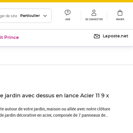
er de site :
Particulier
AIDE
SE CONNECTER
PANIER
Laposte.net
it Prince
e jardin avec dessus en lance Acier 11 9 x
te autour de votre jardin, maison ou allée avec notre clôture
e de jardin décorative en acier, composée de 7 panneaux de
 a une longueur totale de 11,9 mètres. Elle constituera une
buste, sécuritaire et sans entretien pour votre jardin, maison