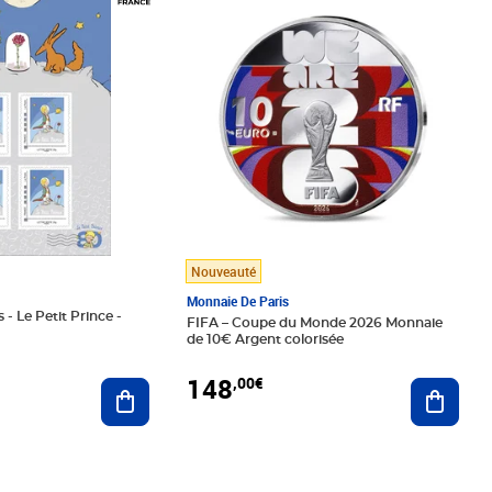
Nouveauté
Monnaie De Paris
 - Le Petit Prince -
FIFA – Coupe du Monde 2026 Monnaie
de 10€ Argent colorisée
148
,00€
Ajouter au panier
Ajoute