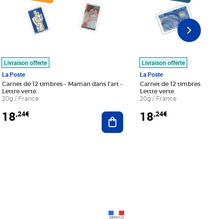
Livraison offerte
Livraison offerte
La Poste
La Poste
Carnet de 12 timbres - Maman dans l'art -
Carnet de 12 timbres - Le bl
Lettre verte
Lettre verte
20g / France
20g / France
18
18
,24€
,24€
r au panier
Ajouter au panier
Prix 18,24€
Prix 18,24€