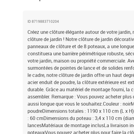
ID 8719883710204
Créez une clôture élégante autour de votre jardin,
clôture de jardin ! Notre clôture de jardin décorat
panneaux de clôture et de 8 poteaux, a une longueu
constituera une barrière périmétrique robuste, sécu
votre jardin, maison ou propriété commerciale. Ave
surmontées de pointes de lance et de solides renf
le cadre, notre clôture de jardin offre un haut degr
acier enduit de poudre, la clôture extérieure est e
durable. Grâce au matériel de montage fourni, la cl
assembler. Remarque : Vous pouvez acheter plus de
aussi longue que vous le souhaitez.Couleur : noirM
poudreDimensions totales : 1190 x 110 cm (L x H
: 60 cmDimensions du poteau : 3,4 x 110 cm (diam
lancesMatériaux de montage inclusLa livraison in
poteauxVous pouvez acheter plus pour faire la clô