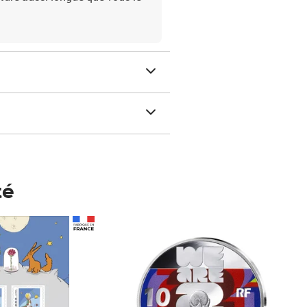
té
Prix 148,00€